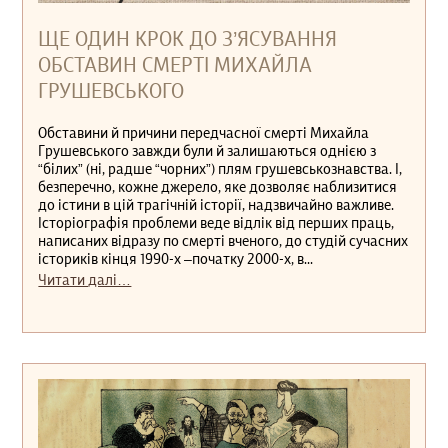
ЩЕ ОДИН КРОК ДО З’ЯСУВАННЯ
ОБСТАВИН СМЕРТІ МИХАЙЛА
ГРУШЕВСЬКОГО
Обставини й причини передчасної смерті Михайла
Грушевського завжди були й залишаються однією з
“білих” (ні, радше “чорних”) плям грушевськознавства. І,
безперечно, кожне джерело, яке дозволяє наблизитися
до істини в цій трагічній історії, надзвичайно важливе.
Історіографія проблеми веде відлік від перших праць,
написаних відразу по смерті вченого, до студій сучасних
істориків кінця 1990-х –початку 2000-х, в...
Читати далі…