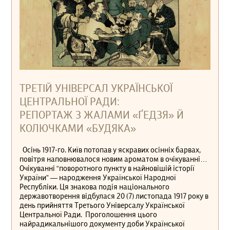
ТРЕТІЙ УНІВЕРСАЛ УКРАЇНСЬКОЇ
ЦЕНТРАЛЬНОЇ РАДИ:
РЕПОРТАЖ З ЖАЛАМИ «ҐЕДЗЯ» Й
КОЛЮЧКАМИ «БУДЯКА»
Осінь 1917-го. Київ потопав у яскравих осінніх барвах,
повітря наповнювалося новим ароматом в очікуванні…
Очікуванні “поворотного пункту в найновішій історії
України” — народження Української Народної
Республіки. Ця знакова подія національного
державотворення відбулася 20 (7) листопада 1917 року в
день прийняття Третього Універсалу Української
Центральної Ради. Проголошення цього
найрадикальнішого документу доби Української