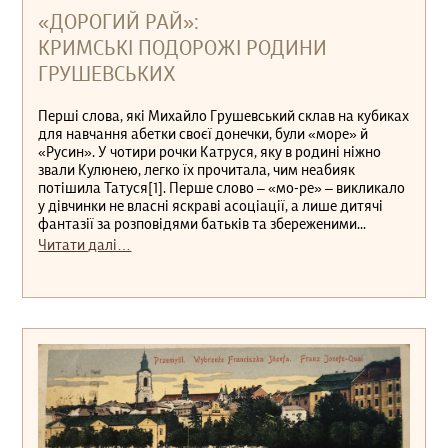
«ДОРОГИЙ РАЙ»:
КРИМСЬКІ ПОДОРОЖІ РОДИНИ
ГРУШЕВСЬКИХ
Перші слова, які Михайло Грушевський склав на кубиках
для навчання абетки своєї донечки, були «море» й
«Русин». У чотири рочки Катруся, яку в родині ніжно
звали Кулюнею, легко їх прочитала, чим неабияк
потішила Татуся[1]. Перше слово ‒ «мо-ре» ‒ викликало
у дівчинки не власні яскраві асоціації, а лише дитячі
фантазії за розповідями батьків та збереженими...
Читати далі…