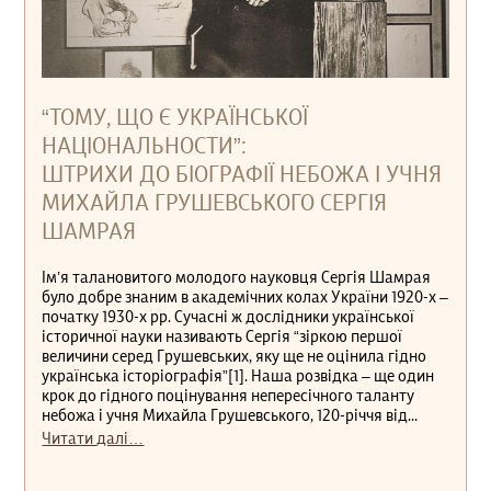
“ТОМУ, ЩО Є УКРАЇНСЬКОЇ
НАЦІОНАЛЬНОСТИ”:
ШТРИХИ ДО БІОГРАФІЇ НЕБОЖА І УЧНЯ
МИХАЙЛА ГРУШЕВСЬКОГО СЕРГІЯ
ШАМРАЯ
Ім’я талановитого молодого науковця Сергія Шамрая
було добре знаним в академічних колах України 1920-х –
початку 1930-х рр. Сучасні ж дослідники української
історичної науки називають Сергія “зіркою першої
величини серед Грушевських, яку ще не оцінила гідно
українська історіографія”[1]. Наша розвідка – ще один
крок до гідного поцінування непересічного таланту
небожа і учня Михайла Грушевського, 120-річчя від...
Читати далі…