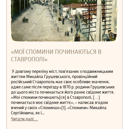
«МОЇ СПОМИНИ ПОЧИНАЮТЬСЯ В
СТАВРОПОЛІ»
У довгому переліку міст, пов’язаних з подвижницьким
життям Михайла Грушевського, провінційний
російський Ставрополь має своє особливе значення,
адже саме після переїзду в 1870 р. родини Грушевських
до цього міста починається його раннє свідоме життя.
«Мої спомини починають[ся] в Ставрополі, […]
починається моє свідоме життє», ‒ написав згодом
вчений у своїх «Споминах»[1]. «Спомини» Михайла
Сергійовича, як і...
Читати далі…