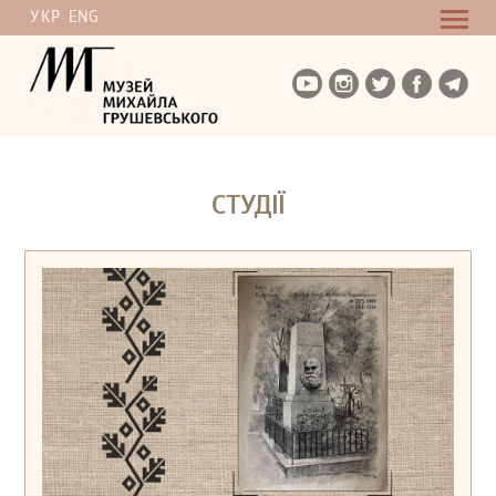
УКР
ENG
СТУДІЇ