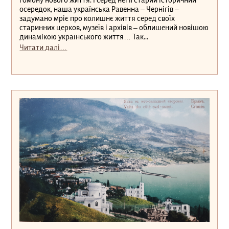
гомону нового життя. І серед неї її старий історичний
осередок, наша українська Равенна – Чернігів –
задумано мріє про колишнє життя серед своїх
старинних церков, музеїв і архівів – облишений новішою
динамікою українського життя… Так...
Читати далі…