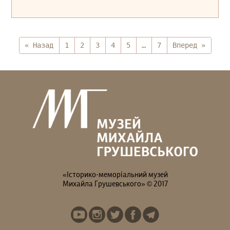
« Назад
1
2
3
4
5
…
7
Вперед »
«Історико-меморіальний музей
Михайла Грушевського» © 2017