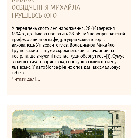
МИЛА»:
ОСВІДЧЕННЯ МИХАЙЛА
ГРУШЕВСЬКОГО
У переддень свого дня народження, 28 (16) вересня
1894 р., до Львова приїздить 28-річний новопризначений
професор першої кафедри української історії,
вихованець Університету св. Володимира Михайло
Грушевський ‒ «дуже скромненький і звичайний на
позір, та ще в чужині не знає, куди обернутись»[1]. Сумує
за київським товариством, і поступово вживається у
львівське. У автобіографічних оповіданнях змальовує
себе в...
Читати далі…