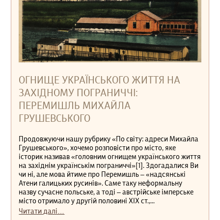
ОГНИЩЕ УКРАЇНСЬКОГО ЖИТТЯ НА
ЗАХІДНОМУ ПОГРАНИЧЧІ:
ПЕРЕМИШЛЬ МИХАЙЛА
ГРУШЕВСЬКОГО
Продовжуючи нашу рубрику «По світу: адреси Михайла
Грушевського», хочемо розповісти про місто, яке
історик називав «головним огнищем українського життя
на західнім українськім пограниччі»[1]. Здогадалися Ви
чи ні, але мова йтиме про Перемишль – «надсянські
Атени галицьких русинів». Саме таку неформальну
назву сучасне польське, а тоді – австрійське імперське
місто отримало у другій половині XIX ст.,...
Читати далі…