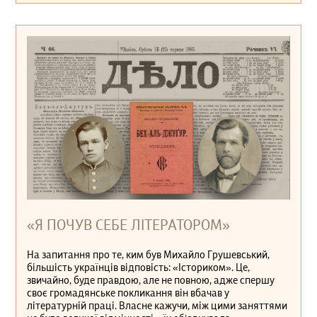
«Я ПОЧУВ СЕБЕ ЛІТЕРАТОРОМ»
На запитання про те, ким був Михайло Грушевський,
більшість українців відповість: «Істориком». Це,
звичайно, буде правдою, але не повною, адже спершу
своє громадянське покликання він вбачав у
літературній праці. Власне кажучи, між цими заняттями