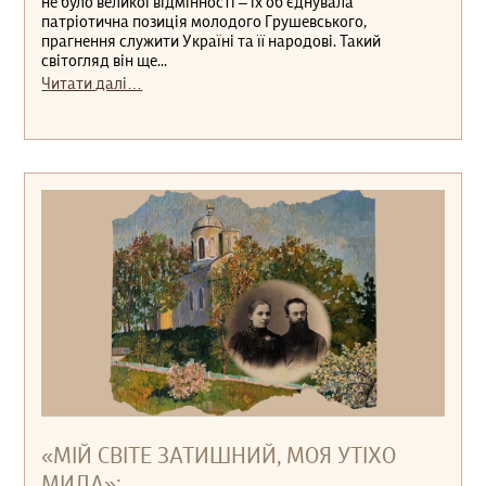
не було великої відмінності ‒ їх обʼєднувала
патріотична позиція молодого Грушевського,
прагнення служити Україні та її народові. Такий
світогляд він ще...
Читати далі…
«МІЙ СВІТЕ ЗАТИШНИЙ, МОЯ УТІХО