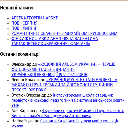
Недавні записи
АБЕТКА.ГЕОРГІЙ НАРБУТ
ПОДІЇ СЕРПНЯ
ПОДІЇ ЛИПНЯ
РОМАНТИЧНІ ПОБАЧЕННЯ З МИХАЙЛОМ ГРУШЕВСЬКИМ
ФІНІСАЖ ВИСТАВКИ АНАТОЛІЯ ТА ВАЛЕНТИНА
ТАРТАКОВСЬКИХ «ВРАЖЕННЯ І ФАНТАЗІЇ»
Останні коментарі
Олександр
до
«ХУДОЖНІЙ АЛЬБОМ УКРАЇНИ» – ПЕРШЕ
ФОТОДОКУМЕНТАЛЬНЕ ВИДАННЯ
УКРАЇНСЬКОЇ РЕВОЛЮЦІЇ 1917‒1921 РОКІВ
Леонід Комзюк
до
«УКРАЇНЦІ МУСЯТЬ СТАТИ НАЦІЄЮ…»
МИХАЙЛО ГРУШЕВСЬКИЙ ТА ЙОГО КОНСТИТУЦІЙНИЙ
ПРОЄКТ 1905 РОКУ
Ототюк Олександр
до
Інструкторська школа старшин:
первісток військової педагогіки та системи військової освіти
УНР
Аля Варсава
до
З музейних практик Михайла Грушевського:
Виставка пам’яті Володимира Антоновича
Halina Segal
до
Світлини Катерини Грушевської з колекції
музею