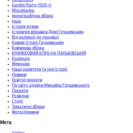
Garden Party: 1920-ті
Miscellanea
Іконографічна збірка
Інше
Історія музею
Історичні вправи в Домі Грушевських
Від колекції до традиції
Кавові історії Грушевських
Книжкова збірка
КНИЖКОВИЙ КЛУБ НА ПАНЬКІВСЬКІЙ
Колекція
Мемуари
Наші раритети та їхні історії
Новини
Освітні проєкти
По світу: адреси Михайла Грушевського
Проєкти
Розвідки
Студії
Тематичні збірки
Фотоспомини
Мета