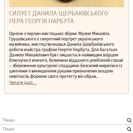
СИЛУЕТ ДАНИЛА ЩЕРБАКІВСЬКОГО
ПЕРА ГЕОРГІЯ НАРБУТА
Однією з перлин мистецької збірки Музею Михайла
Грушевського є силуетний портрет українського
музейника, мистецтвознавця Данила Щербаківського
роботи майстра графіки Георгія Нарбута. Для багатьох
Данило Михайлович був і лишається найвищим взірцем
блискучого вченого, безмежно відданого улюбленій справі
‒ збереженню культурної спадщини. Безсилий миритися із
цинічним її винищенням руками призначених владою
невігласів, формою свого протесту він обрав...
Читати далі…