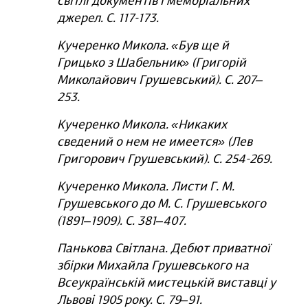
світлі документів і меморіальних
джерел. С. 117-173.
Кучеренко Микола
.
«Був ще й
Грицько з Шабельник
»
(Григорій
Миколайович Грушевський).
С. 207‒
253.
Кучеренко Микола. «Никаких
сведений о нем не имеется» (Лев
Григорович Грушевський). С. 254-269.
Кучеренко Микола. Листи Г. М.
Грушевського до М. С. Грушевського
(1891‒1909). С.
381‒407.
Панькова Світлана. Дебют приватної
збірки Михайла Грушевського на
Всеукраїнській мистецькій виставці у
Львові 1905 року. С. 79‒91.