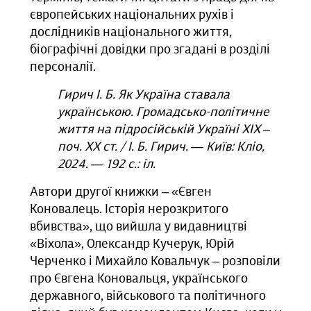
європейських національних рухів і
дослідників національного життя,
біографічні довідки про згадані в розділі
персоналії.
Гирич І. Б. Як Україна ставала
українською. Громадсько-політичне
життя на підросійській Україні ХІХ –
поч. ХХ ст. / І. Б. Гирич. — Київ: Кліо,
2024. — 192 с.: іл.
Автори другої книжки – «Євген
Коновалець. Історія нерозкритого
вбивства», що вийшла у видавництві
«Віхола», Олександр Кучерук, Юрій
Черченко і Михайло Ковальчук – розповіли
про Євгена Коновальця, українського
державного, військового та політичного