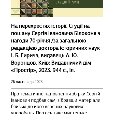
На перехрестях історії. Студії на
пошану Сергія Івановича Білоконя з
нагоди 70-річчя /за загальною
редакцією доктора історичних наук
І. Б. Гирича, видавець А. Ю.
Воронцов. Київ: Видавничий дім
«Простір», 2023. 944 с., іл.
26 листопада 2023
Про тематичне наповнення збірки Сергій
Іванович подбав сам, зібравши матеріали,
близькі до його власних наукових
уподобань. Про ось таке мистецьке