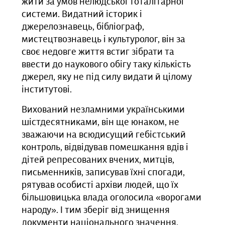
жити за умов нелюдської тоталітарної
системи. Видатний історик і
джерелознавець, бібліограф,
мистецтвознавець і культуролог, він за
своє недовге життя встиг зібрати та
ввести до наукового обігу таку кількість
джерел, яку не під силу видати й цілому
інститутові.
Вихований незламними українськими
шістдесятниками, він ще юнаком, не
зважаючи на всюдисущий гебістський
контроль, відвідував помешкання вдів і
дітей репресованих вчених, митців,
письменників, записував їхні спогади,
рятував особисті архіви людей, що їх
більшовицька влада оголосила «ворогами
народу». І тим зберіг від знищення
документи національного значення.