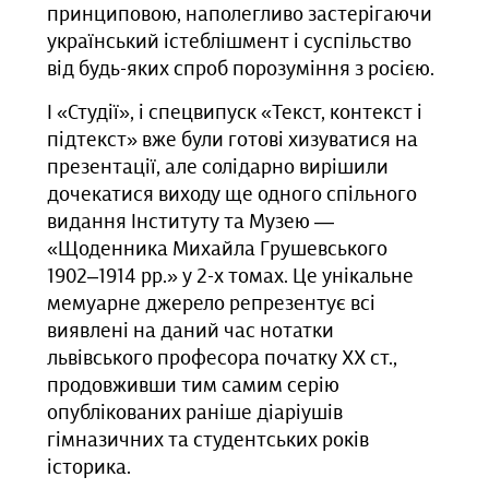
принциповою, наполегливо застерігаючи
український істеблішмент і суспільство
від будь-яких спроб порозуміння з росією.
І «Студії», і спецвипуск «Текст, контекст і
підтекст» вже були готові хизуватися на
презентації, але солідарно вирішили
дочекатися виходу ще одного спільного
видання Інституту та Музею —
«Щоденника Михайла Грушевського
1902‒1914 рр.» у 2-х томах. Це унікальне
мемуарне джерело репрезентує всі
виявлені на даний час нотатки
львівського професора початку ХХ ст.,
продовживши тим самим серію
опублікованих раніше діаріушів
гімназичних та студентських років
історика.