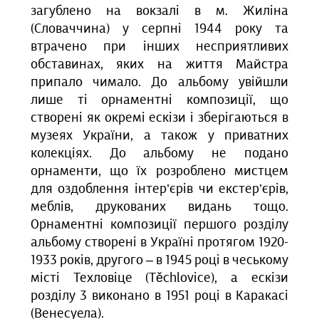
загублено на вокзалі в м. Жиліна
(Словаччина) у серпні 1944 року та
втрачено при інших несприятливих
обставинах, яких на життя Майстра
припало чимало. До альбому увійшли
лише ті орнаментні композиції, що
створені як окремі ескізи і зберігаються в
музеях України, а також у приватних
колекціях. До альбому не подано
орнаменти, що їх розроблено мистцем
для оздоблення інтер’єрів чи екстер’єрів,
меблів, друкованих видань тощо.
Орнаментні композиції першого розділу
альбому створені в Україні протягом 1920-
1933 років, другого – в 1945 році в чеському
місті Техловіце (Těchlovice), а ескізи
розділу 3 виконано в 1951 році в Каракасі
(Венесуела).