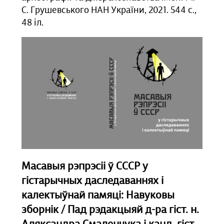
С. Грушевського НАН України, 2021. 544 с.,
48 іл.
Масавыя рэпрэсіі ў СССР у
гістарычных даследаваннях і
калектыўнай памяці: Навуковы
зборнік / Пад рэдакцыяй д-ра гіст. н.