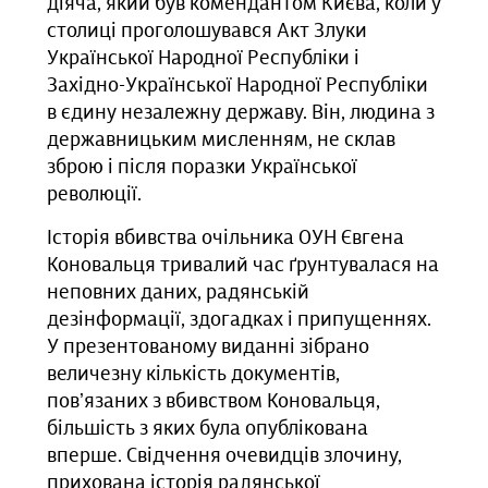
діяча, який був комендантом Києва, коли у
столиці проголошувався Акт Злуки
Української Народної Республіки і
Західно-Української Народної Республіки
в єдину незалежну державу. Він, людина з
державницьким мисленням, не склав
зброю і після поразки Української
революції.
Історія вбивства очільника ОУН Євгена
Коновальця тривалий час ґрунтувалася на
неповних даних, радянській
дезінформації, здогадках і припущеннях.
У презентованому виданні зібрано
величезну кількість документів,
повʼязаних з вбивством Коновальця,
більшість з яких була опублікована
вперше. Свідчення очевидців злочину,
прихована історія радянської