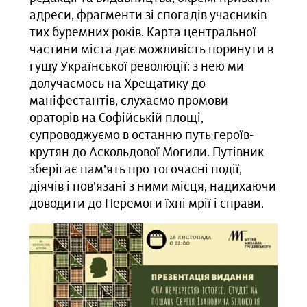
адреси, фрагменти зі спогадів учасників
тих буремних років. Карта центральної
частини міста дає можливість поринути в
гущу Української революції: з нею ми
долучаємось на Хрещатику до
маніфестантів, слухаємо промови
ораторів на Софійській площі,
супроводжуємо в останню путь героїв-
крутян до Аскольдової Могили. Путівник
зберігає пам’ять про тогочасні події,
діячів і пов’язaні з ними місця, надихаючи
доводити до Перемоги їхні мрії і справи.