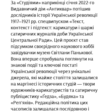
За «Студіями» наприкінці січня 2022-го
Видавничий дім «Антиквар» потішив
дослідників історії Української революції
1917‒1921 рр. спецвипуском «Текст,
контекст і підтекст: карикатури і шаржі
сатиричних журналів доби Української
Центральної Ради». Цей проєкт став
підсумком своєрідного наукового хоббі
завідувачки музею Світлани Панькової.
Вона вперше спробувала поглянути на
знакові події та ключові постаті
Української революції через унікальні
джерела, які майже століття залишалися
на маргінесі історичних студій — твори
художників-карикатуристів та сатиричну
публіцистику «Ґедза», «Будяка» та
«Реп’яхів». Редакційна політика цих
часописів залишалася послідовною і