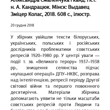
Аляксандра Смаленчука і канд. гіст.
н. А. Кандрацюк. Мінск: Выдавец
Зміцер Колас, 2018. 608 с., ілюстр.
20 грудня 2018
У збірник увійшли тексти білоруських,
українських, польських і російських
дослідників проблематики совєтських
репресій 1920–1980 рр. У центрі уваги —
події т. зв. «Великого терору» 1937–1938
рр., знищення селянства підчас
«кулацької операції» ДПУ–НКВС, розправа
над інтелігенцією, репресії періоду Другої
світової війни та першого повоєнного
десятиріччя. Матеріали збірника
допомагають уявити не тільки масштаби
совєтських репресій проти Людини та