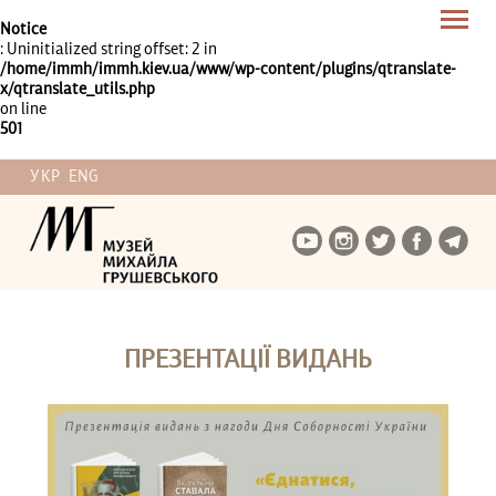
Notice
: Uninitialized string offset: 2 in
/home/immh/immh.kiev.ua/www/wp-content/plugins/qtranslate-
x/qtranslate_utils.php
on line
501
УКР
ENG
ПРЕЗЕНТАЦІЇ ВИДАНЬ