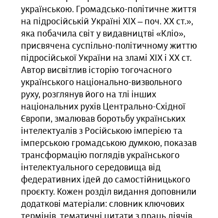
українською. Громадсько-політичне життя
на підросійській Україні ХІХ – поч. ХХ ст.»,
яка побачила світ у видавництві «Кліо»,
присвячена суспільно-політичному життю
підросійської України на зламі ХІХ і ХХ ст.
Автор висвітлив історію тогочасного
українського національно-визвольного
руху, розглянув його на тлі інших
національних рухів Центрально-Східної
Європи, змалював боротьбу українських
інтелектуалів з Російською імперією та
імперською громадською думкою, показав
трансформацію поглядів українського
інтелектуального середовища від
федеративних ідей до самостійницького
проєкту. Кожен розділ видання доповнили
додаткові матеріали: словник ключових
термінів, тематичні цитати з праць діячів