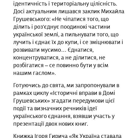
ідентичність і територіальну цілісність.
Досі актуальним лишався заклик Михайла
Грушевського: «Не чіпатися того, що
ділить і роз’єднує поодинокі частини
української землі, а пильнувати того, що
лучить і єднає їх до купи, і се зміцнювати і
розвивати мусимо… Єднатися,
концентруватися, а не ділитися, не
розбігатися – се повинно бути у всім
нашим гаслом».
Готуючись до свята, ми запропонували в
рамках циклу «Історичні вправи в Домі
Грушевських» згадати передумови цієї
події та визначних речників ідеї
українського єднання, взявши участь у
презентації двох нових книг.
Книжка Ігоря Гирича «Як Україна ставала