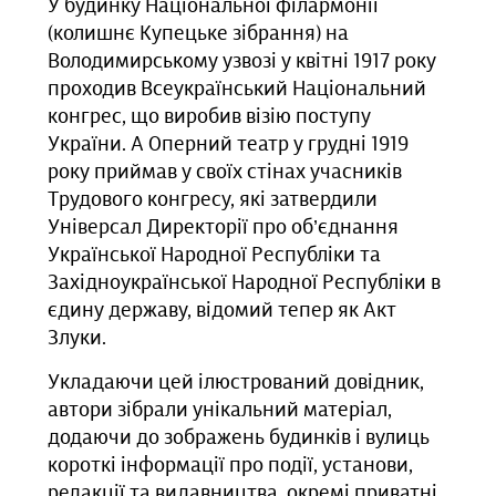
У будинку Національної філармонії
(колишнє Купецьке зібрання) на
Володимирському узвозі у квітні 1917 року
проходив Всеукраїнський Національний
конгрес, що виробив візію поступу
України. А Оперний театр у грудні 1919
року приймав у своїх стінах учасників
Трудового конгресу, які затвердили
Універсал Директорії про об’єднання
Української Народної Республіки та
Західноукраїнської Народної Республіки в
єдину державу, відомий тепер як Акт
Злуки.
Укладаючи цей ілюстрований довідник,
автори зібрали унікальний матеріал,
додаючи до зображень будинків і вулиць
короткі інформації про події, установи,
редакції та видавництва, окремі приватні