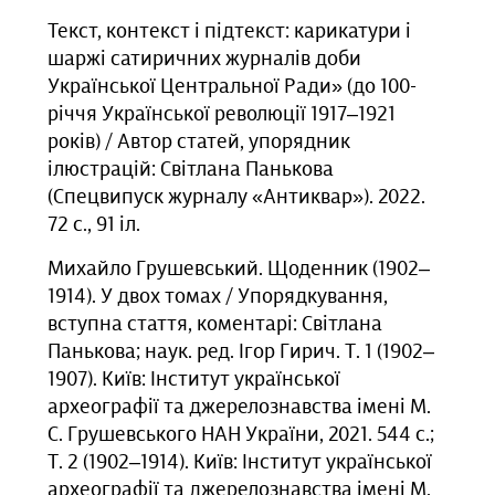
Текст, контекст і підтекст: карикатури і
шаржі сатиричних журналів доби
Української Центральної Ради» (до 100-
річчя Української революції 1917–1921
років) / Автор статей, упорядник
ілюстрацій: Світлана Панькова
(Спецвипуск журналу «Антиквар»). 2022.
72 с., 91 іл.
Михайло Грушевський. Щоденник (1902‒
1914). У двох томах / Упорядкування,
вступна стаття, коментарі: Світлана
Панькова; наук. ред. Ігор Гирич. Т. 1 (1902‒
1907). Київ: Інститут української
археографії та джерелознавства імені М.
С. Грушевського НАН України, 2021. 544 с.;
Т. 2 (1902‒1914). Київ: Інститут української
археографії та джерелознавства імені М.