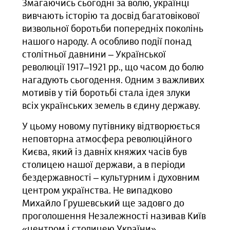
Змагаючись сьогодні за волю, українці
вивчають історію та досвід багатовікової
визвольної боротьби попередніх поколінь
нашого народу. А особливо події понад
столітньої давнини – Української
революції 1917–1921 рр., що часом до болю
нагадують сьогодення. Одним з важливих
мотивів у тій боротьбі стала ідея злуки
всіх українських земель в єдину державу.
У цьому новому путівнику відтворюється
неповторна атмосфера революційного
Києва, який із давніх княжих часів був
столицею нашої держави, а в періоди
бездержавності – культурним і духовним
центром українства. Не випадково
Михайло Грушевський ще задовго до
проголошення Незалежності називав Київ
«центром і столицею України».