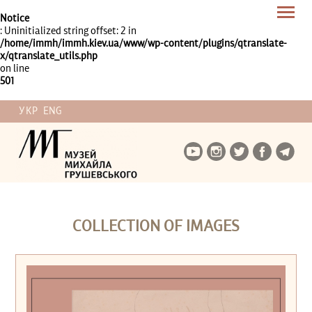
Notice
: Uninitialized string offset: 2 in
/home/immh/immh.kiev.ua/www/wp-content/plugins/qtranslate-
x/qtranslate_utils.php
on line
501
УКР
ENG
COLLECTION OF IMAGES