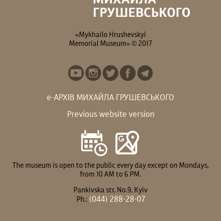
«Mykhailo Hrushevskyi
Memorial Museum» © 2017
е-АРХІВ МИХАЙЛА ГРУШЕВСЬКОГО
Previous website version
The museum is open to the public every day except on Mondays,
from 10 AM to 6 PM.
Pankivska str, No.9, Kyiv
(044) 288-28-07
Ph.: