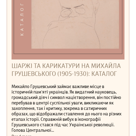
ШАРЖІ ТА КАРИКАТУРИ НА МИХАЙЛА
ГРУШЕВСЬКОГО (1905-1930): КАТАЛОГ
Михайло Грушевський займає важливе місце в
історичній пам’яті українців. Як видатний науковець,
громадський діяч і символ націєтворення, він постійно
перебував в центрі суспільної уваги, викликаючи як
захоплення, так і критику, зокрема в сатиричних
образах, що відображали ставлення до нього на різних
етапах історії. Справжній вибух в іконографії
Грушевського стався під час Української революції.
Голова Центральної...