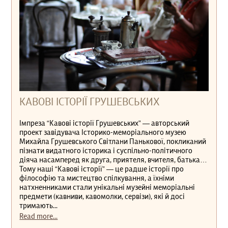
КАВОВІ ІСТОРІЇ ГРУШЕВСЬКИХ
Імпреза “Кавові історії Грушевських” — авторський
проект завідувача Історико-меморіального музею
Михайла Грушевського Світлани Панькової, покликаний
пізнати видатного історика і суспільно-політичного
діяча насамперед як друга, приятеля, вчителя, батька…
Тому наші “Кавові історії” — це радше історії про
філософію та мистецтво спілкування, а їхніми
натхненниками стали унікальні музейні меморіальні
предмети (кавниви, кавомолки, сервізи), які й досі
тримають...
Read more...