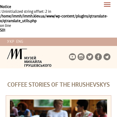
Notice
: Uninitialized string offset: 2 in
/home/immh/immh.kiev.ua/www/wp-content/plugins/qtranslate-
x/qtranslate_utils.php
on line
501
УКР
ENG
COFFEE STORIES OF THE HRUSHEVSKYS