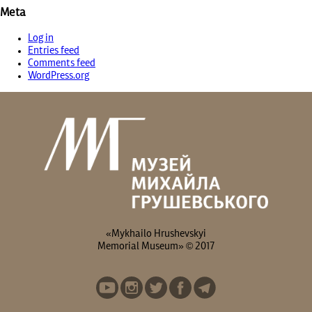
Meta
Log in
Entries feed
Comments feed
WordPress.org
«Mykhailo Hrushevskyi
Memorial Museum» © 2017