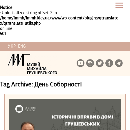
Notice
: Uninitialized string offset: 2 in
/home/immh/immh.kiev.ua/www/wp-content/plugins/qtranslate-
x/qtranslate_utils.php
on line
501
УКР
ENG
Tag Archive: День Соборності