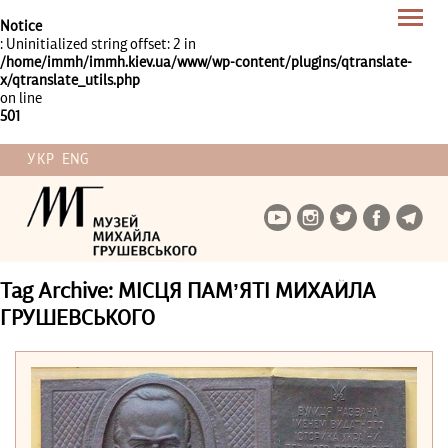
Notice
: Uninitialized string offset: 2 in
/home/immh/immh.kiev.ua/www/wp-content/plugins/qtranslate-
x/qtranslate_utils.php
on line
501
УКР
ENG
Tag Archive: МІСЦЯ ПАМ’ЯТІ МИХАЙЛА
ГРУШЕВСЬКОГО