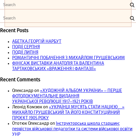
Recent Posts
АБЕТКА.ГЕОРГІЙ НАРБУТ
ПОДІЇ СЕРПНЯ
ПОДІЇ ЛИПНЯ
РОМАНТИЧНІ ПОБАЧЕННЯ З МИХАЙЛОМ ГРУШЕВСЬКИМ
ФІНІСАЖ ВИСТАВКИ АНАТОЛІЯ ТА ВАЛЕНТИНА
ТАРТАКОВСЬКИХ «ВРАЖЕННЯ І ФАНТАЗІЇ»
Recent Comments
Олександр
on
«ХУДОЖНІЙ АЛЬБОМ УКРАЇНИ» – ПЕРШЕ
ФОТОДОКУМЕНТАЛЬНЕ ВИДАННЯ
УКРАЇНСЬКОЇ РЕВОЛЮЦІЇ 1917‒1921 РОКІВ
Леонід Комзюк
on
«УКРАЇНЦІ МУСЯТЬ СТАТИ НАЦІЄЮ…»
МИХАЙЛО ГРУШЕВСЬКИЙ ТА ЙОГО КОНСТИТУЦІЙНИЙ
ПРОЄКТ 1905 РОКУ
Ототюк Олександр
on
Інструкторська школа старшин:
первісток військової педагогіки та системи військової освіти
УНР