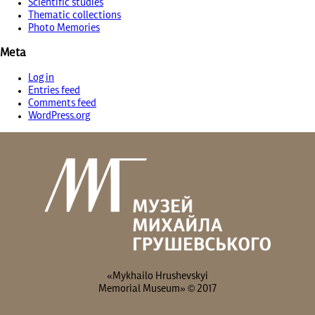
Scientific studies
Thematic collections
Photo Memories
Meta
Log in
Entries feed
Comments feed
WordPress.org
«Mykhailo Hrushevskyi
Memorial Museum» © 2017