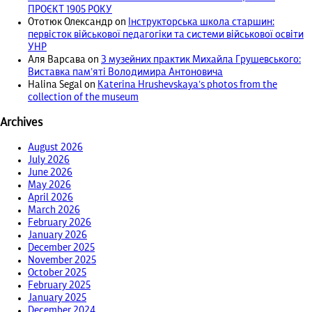
ПРОЄКТ 1905 РОКУ
Ототюк Олександр
on
Інструкторська школа старшин:
первісток військової педагогіки та системи військової освіти
УНР
Аля Варсава
on
З музейних практик Михайла Грушевського:
Виставка пам’яті Володимира Антоновича
Halina Segal
on
Katerina Hrushevskaya’s photos from the
collection of the museum
Archives
August 2026
July 2026
June 2026
May 2026
April 2026
March 2026
February 2026
January 2026
December 2025
November 2025
October 2025
February 2025
January 2025
December 2024