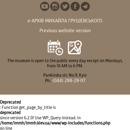
е-АРХІВ МИХАЙЛА ГРУШЕВСЬКОГО
Previous website version
The museum is open to the public every day except on Mondays,
from 10 AM to 6 PM.
Pankivska str, No.9, Kyiv
(044) 288-28-07
Ph.:
Deprecated
: Function get_page_by_title is
deprecated
since version 6.2.0! Use WP_Query instead. in
/home/immh/immh.kiev.ua/www/wp-includes/functions.php
on line