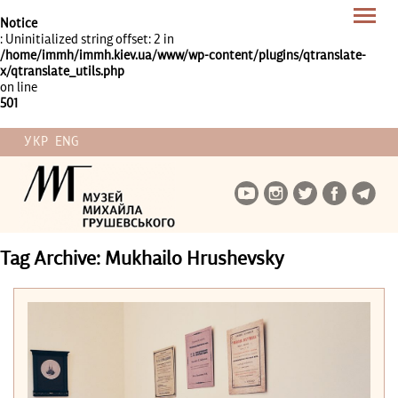
Notice
: Uninitialized string offset: 2 in
/home/immh/immh.kiev.ua/www/wp-content/plugins/qtranslate-
x/qtranslate_utils.php
on line
501
УКР
ENG
Tag Archive: Mukhailo Hrushevsky