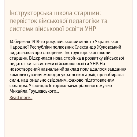
Інструкторська школа старшин:
первісток військової педагогіки та
системи військової освіти УНР
14 березня 1918-го року, військовий міністр Української
Народної Республіки полковник Олександр Жуковський
видав наказ про створення Інструкторської школи
старшин. Відкрилася нова сторінка в розвитку військової
педагогіки та системи військової освіти УНР. На
новостворений навчальний заклад покладалося завдання
комплектування молодої української армії, що набирала
сили, національно свідомим, фахово підготовленим
складом. У фондах Історико-меморіального музею
Михайла Грушевського...
Read more...