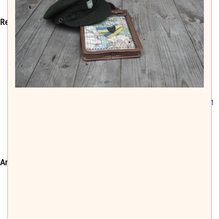
ПОДІЇ ЧЕРВНЯ
Recent Comments
Олександр
on
«ХУДОЖНІЙ АЛЬБОМ УКРАЇНИ» – ПЕРШЕ
ФОТОДОКУМЕНТАЛЬНЕ ВИДАННЯ
УКРАЇНСЬКОЇ РЕВОЛЮЦІЇ 1917‒1921 РОКІВ
Леонід Комзюк
on
«УКРАЇНЦІ МУСЯТЬ СТАТИ НАЦІЄЮ…»
МИХАЙЛО ГРУШЕВСЬКИЙ ТА ЙОГО КОНСТИТУЦІЙНИЙ
ПРОЄКТ 1905 РОКУ
Ототюк Олександр
on
Інструкторська школа старшин:
первісток військової педагогіки та системи військової освіти
УНР
Аля Варсава
on
З музейних практик Михайла Грушевського:
Виставка пам’яті Володимира Антоновича
Halina Segal
on
Katerina Hrushevskaya’s photos from the
collection of the museum
Archives
August 2026
July 2026
June 2026
May 2026
April 2026