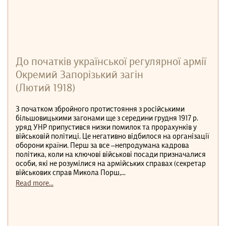
March 2026
February 2026
January 2026
December 2025
November 2025
October 2025
February 2025
До початків української регулярної армії
January 2025
Окремий Запорізький загін
December 2024
(Лютий 1918)
October 2024
September 2024
August 2024
З початком збройного протистояння з російськими
March 2024
більшовицькими загонами ще з середини грудня 1917 р.
February 2024
уряд УНР припустився низки помилок та прорахунків у
December 2023
військовій політиці. Це негативно відбилося на організації
November 2023
оборони країни. Перш за все –непродумана кадрова
September 2022
політика, коли на ключові військові посади призначалися
May 2022
особи, які не розумілися на армійських справах (секретар
February 2022
військових справ Микола Порш,...
January 2022
Read more...
December 2021
November 2021
September 2021
August 2021
June 2021