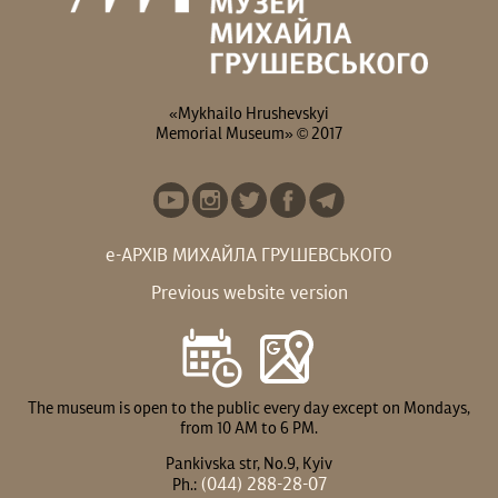
«Mykhailo Hrushevskyi
Memorial Museum» © 2017
е-АРХІВ МИХАЙЛА ГРУШЕВСЬКОГО
Previous website version
The museum is open to the public every day except on Mondays,
from 10 AM to 6 PM.
Pankivska str, No.9, Kyiv
(044) 288-28-07
Ph.: