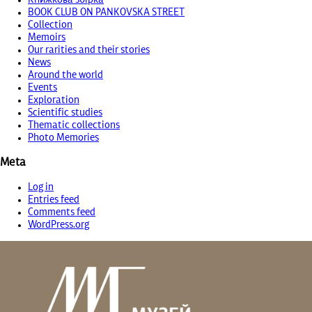
BOOK CLUB ON PANKOVSKA STREET
Collection
Memoirs
Our rarities and their stories
News
Around the world
Events
Exploration
Scientific studies
Thematic collections
Photo Memories
Meta
Log in
Entries feed
Comments feed
WordPress.org