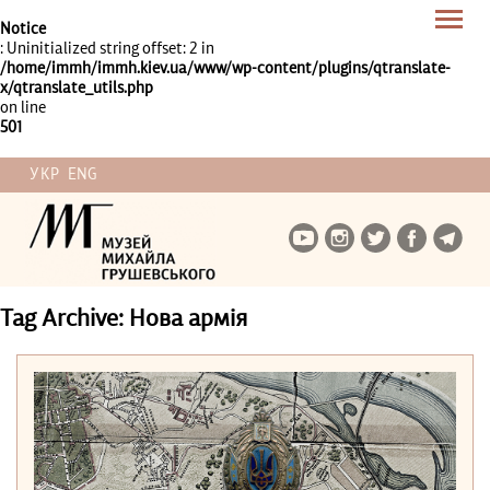
Notice
: Uninitialized string offset: 2 in
/home/immh/immh.kiev.ua/www/wp-content/plugins/qtranslate-
x/qtranslate_utils.php
on line
501
УКР
ENG
Tag Archive: Нова армія