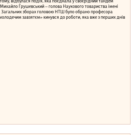
ів тому, відбулася подія, яка поєднала у своєрідний тандем
: «Михайло Грушевський ‒ голова Наукового товариства імені
а Загальних зборах головою НТШ було обрано професора
«молодечим завзятєм» кинувся до роботи, яка вже з перших днів