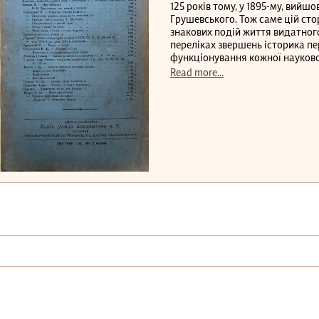
125 років тому, у 1895-му, ви
Грушевського. Тож саме цій стор
знакових подій життя видатног
переліках звершень історика пе
функціонування кожної наукової
Read more...