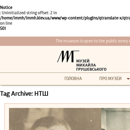
Notice
: Uninitialized string offset: 2 in
/home/immh/immh.kiev.ua/www/wp-content/plugins/qtranslate-x/qtra
on line
501
The museum is open to the public every
ГОЛОВНА
ПРО МУЗЕЙ
Tag Archive: НТШ