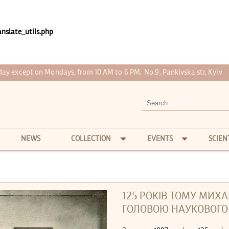
nslate_utils.php
 day except on Mondays, from 10 AM to 6 PM.
No.9, Pankivska str, Kyiv
NEWS
COLLECTION
EVENTS
SCIEN
125 РОКІВ ТОМУ МИХ
ГОЛОВОЮ НАУКОВОГО 