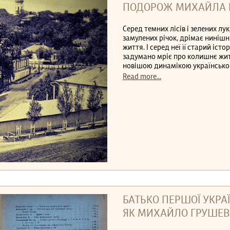
ПОДОРОЖ МИХАЙЛА Г
Серед темних лісів і зелених л
замулених річок, дрімає ниніш
життя. І серед неї її старий іс
задумано мріє про колишнє житт
новішою динамікою українськог
Read more...
БАТЬКО ПЕРШОЇ УКРАЇ
ЯК МИХАЙЛО ГРУШЕВ