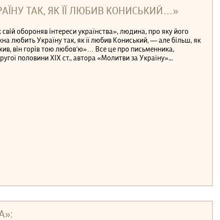
ЇНУ ТАК, ЯК ЇЇ ЛЮБИВ КОНИСЬКИЙ…»
к свій обороняв інтереси українства», людина, про яку його
на любить Україну так, як її любив Кониський, — але більш, як
 жив, він горів тою любов’ю»… Все це про письменника,
угої половини ХІХ ст., автора «Молитви за Україну»...
А»: