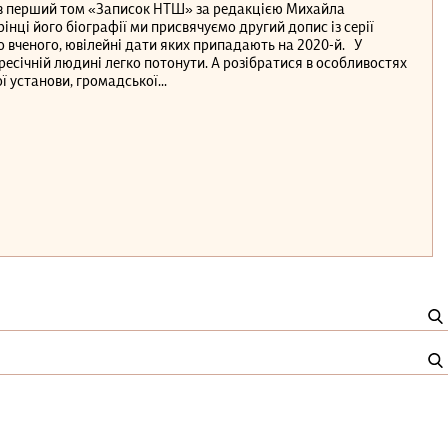
йшов перший том «Записок НТШ» за редакцією Михайла
інці його біографії ми присвячуємо другий допис із серії
о вченого, ювілейні дати яких припадають на 2020-й. У
ресічній людині легко потонути. А розібратися в особливостях
 установи, громадської...