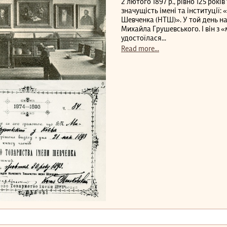
2 лютого 1897 р., рівно 125 рок
значущість імені та інституції
Шевченка (НТШ)». У той день н
Михайла Грушевського. І він з 
удостоїлася...
Read more...