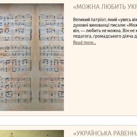
«МОЖНА ЛЮБИТЬ УКРА
Великий патріот, який «увесь ві
духовні вихованці писали: «Мож
він, — любить не можна. Він не
педагога, громадського діяча др
Read more...
«УКРАЇНСЬКА РАВЕНН