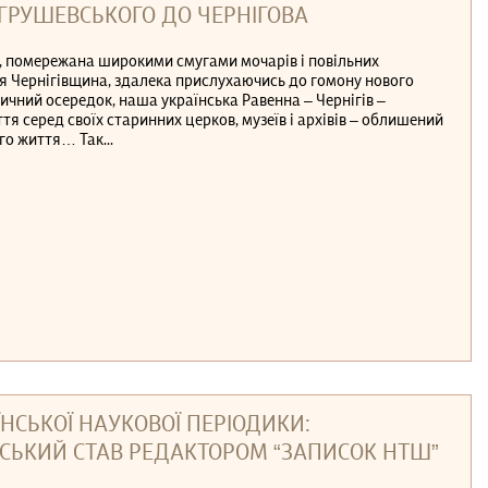
РУШЕВСЬКОГО ДО ЧЕРНІГОВА
ук, помережана широкими смугами мочарів і повільних
ня Чернігівщина, здалека прислухаючись до гомону нового
торичний осередок, наша українська Равенна – Чернігів –
я серед своїх старинних церков, музеїв і архівів – облишений
о життя… Так...
НСЬКОЇ НАУКОВОЇ ПЕРІОДИКИ:
СЬКИЙ СТАВ РЕДАКТОРОМ “ЗАПИСОК НТШ”