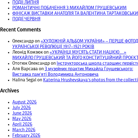
ПОДІЇ ЛИПНЯ
РОМАНТИЧНІ ПОБАЧЕННЯ З МИХАЙЛОМ ГРУШЕВСЬКИМ
ФІНІСАЖ ВИСТАВКИ АНАТОЛІЯ ТА ВАЛЕНТИНА ТАРТАКОВСЬКИ
ПОДІЇ ЧЕРВНЯ
Recent Comments
Олександр
on
«ХУДОЖНІЙ АЛЬБОМ УКРАЇНИ» – ПЕРШЕ ФОТ
УКРАЇНСЬКОЇ РЕВОЛЮЦІЇ 1917‒1921 РОКІВ
Леонід Комзюк
on
«УКРАЇНЦІ МУСЯТЬ СТАТИ НАЦІЄЮ…»
МИХАЙЛО ГРУШЕВСЬКИЙ ТА ЙОГО КОНСТИТУЦІЙНИЙ ПРОЄКТ 
Ототюк Олександр
on
Інструкторська школа старшин: первісто
Аля Варсава
on
З музейних практик Михайла Грушевського:
Виставка пам’яті Володимира Антоновича
Halina Segal
on
Katerina Hrushevskaya’s photos from the collec
Archives
August 2026
July 2026
June 2026
May 2026
April 2026
March 2026
February 2026