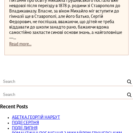
Питання про освіту Михайла Грушевського постало вже
невдовзі після переїзду в 1878 р. родини зі Ставрополя до
Владикавказу. Власне, за віком Михайло міг вступити до
гімназії ще в Ставрополі, але його батько, Сергій
Федорович, не поспішав, вважаючи, що дітей не треба
віддавати до школи занадто рано, бажаючи вдома
самостійно закласти синові основи знань, а найголовніше
—...
Read more...
Recent Posts
АБЕТКА.ГЕОРГІЙ НАРБУТ
ПОДІЇ СЕРПНЯ
ПОДІЇ ЛИПНЯ