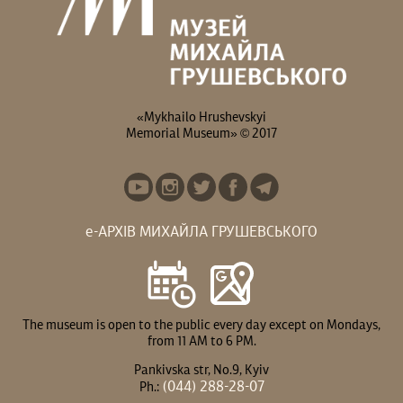
«Mykhailo Hrushevskyi
Memorial Museum» © 2017
е-АРХІВ МИХАЙЛА ГРУШЕВСЬКОГО
The museum is open to the public every day except on Mondays,
from 11 AM to 6 PM.
Pankivska str, No.9, Kyiv
(044) 288-28-07
Ph.: