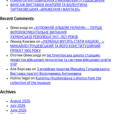
РОМАНТИЧНІ ПОБАЧЕННЯ З МИХАЙЛОМ ГРУШЕВСЬКИМ
ФІНІСАЖ ВИСТАВКИ АНАТОЛІЯ ТА ВАЛЕНТИНА
ТАРТАКОВСЬКИХ «ВРАЖЕННЯ І ФАНТАЗІЇ»
Recent Comments
Олександр
on
«ХУДОЖНІЙ АЛЬБОМ УКРАЇНИ» – ПЕРШЕ
ФОТОДОКУМЕНТАЛЬНЕ ВИДАННЯ
УКРАЇНСЬКОЇ РЕВОЛЮЦІЇ 1917‒1921 РОКІВ
Леонід Комзюк
on
«УКРАЇНЦІ МУСЯТЬ СТАТИ НАЦІЄЮ…»
МИХАЙЛО ГРУШЕВСЬКИЙ ТА ЙОГО КОНСТИТУЦІЙНИЙ
ПРОЄКТ 1905 РОКУ
Ототюк Олександр
on
Інструкторська школа старшин:
первісток військової педагогіки та системи військової освіти
УНР
Аля Варсава
on
З музейних практик Михайла Грушевського:
Виставка пам’яті Володимира Антоновича
Halina Segal
on
Katerina Hrushevskaya’s photos from the
collection of the museum
Archives
August 2026
July 2026
June 2026