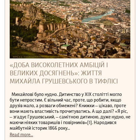
«ДОБА ВИСОКОЛЕТНИХ АМБІЦІЙ І
ВЕЛИКИХ ДОСЯГНЕНЬ»: ЖИТТЯ
МИХАЙЛА ГРУШЕВСЬКОГО В ТИФЛІСІ
Михайлові було нудно. Дитинство у ХІХ столітті могло
бути непростим. Є вільний час, проте, що робити, якщо
друзів мало, а розваги обмежені? Книжки – цікаво, проте
вони мають властивість прочитуватись. А що далі? «Я ріс,
– згадує Грушевський, – самітною дитиною, дуже нудно, не
маючи ніяких товаришів і повірників»[1]. Народився
майбутній історик 1866 року...
Read more...