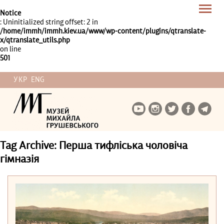
Notice
: Uninitialized string offset: 2 in
/home/immh/immh.kiev.ua/www/wp-content/plugins/qtranslate-
x/qtranslate_utils.php
on line
501
УКР
ENG
Tag Archive: Перша тифліська чоловіча
гімназія