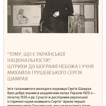
“ТОМУ, ЩО Є УКРАЇНСЬКОЇ
НАЦІОНАЛЬНОСТИ”:
ШТРИХИ ДО БІОГРАФІЇ НЕБОЖА І УЧНЯ
МИХАЙЛА ГРУШЕВСЬКОГО СЕРГІЯ
ШАМРАЯ
Ім’я талановитого молодого науковця Сергія Шамрая
було добре знаним в академічних колах України 1920-х –
початку 1930-х рр. Сучасні ж дослідники української
історичної науки називають Сергія “зіркою першої
величини серед Грушевських, яку ще не оцінила гідно