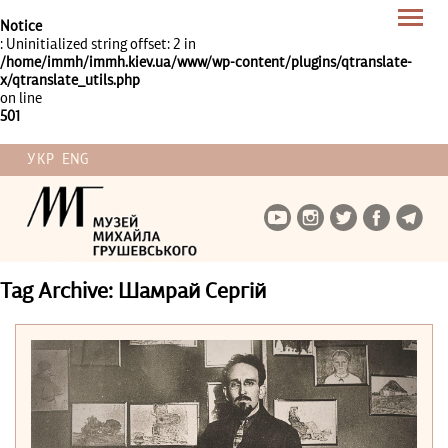
Notice
: Uninitialized string offset: 2 in
/home/immh/immh.kiev.ua/www/wp-content/plugins/qtranslate-
x/qtranslate_utils.php
on line
501
УКР
ENG
Tag Archive: Шамрай Сергій