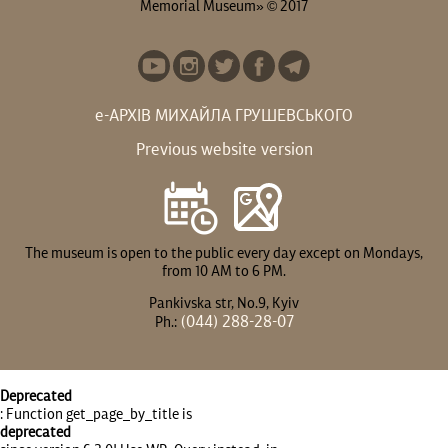
Memorial Museum» © 2017
е-АРХІВ МИХАЙЛА ГРУШЕВСЬКОГО
Previous website version
The museum is open to the public every day except on Mondays,
from 10 AM to 6 PM.
Pankivska str, No.9, Kyiv
(044) 288-28-07
Ph.:
Deprecated
: Function get_page_by_title is
deprecated