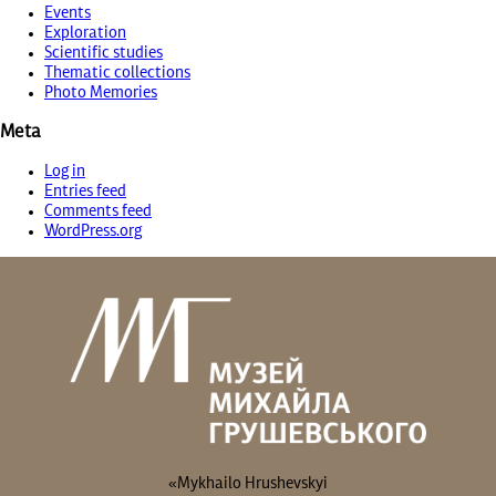
Events
Exploration
Scientific studies
Thematic collections
Photo Memories
Meta
Log in
Entries feed
Comments feed
WordPress.org
«Mykhailo Hrushevskyi