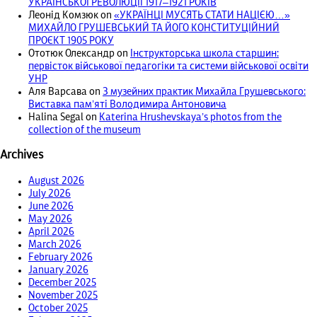
УКРАЇНСЬКОЇ РЕВОЛЮЦІЇ 1917‒1921 РОКІВ
Леонід Комзюк
on
«УКРАЇНЦІ МУСЯТЬ СТАТИ НАЦІЄЮ…»
МИХАЙЛО ГРУШЕВСЬКИЙ ТА ЙОГО КОНСТИТУЦІЙНИЙ
ПРОЄКТ 1905 РОКУ
Ототюк Олександр
on
Інструкторська школа старшин:
первісток військової педагогіки та системи військової освіти
УНР
Аля Варсава
on
З музейних практик Михайла Грушевського:
Виставка пам’яті Володимира Антоновича
Halina Segal
on
Katerina Hrushevskaya’s photos from the
collection of the museum
Archives
August 2026
July 2026
June 2026
May 2026
April 2026
March 2026
February 2026
January 2026
December 2025
November 2025
October 2025