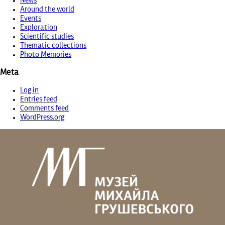
News
Around the world
Events
Exploration
Scientific studies
Thematic collections
Photo Memories
Meta
Log in
Entries feed
Comments feed
WordPress.org