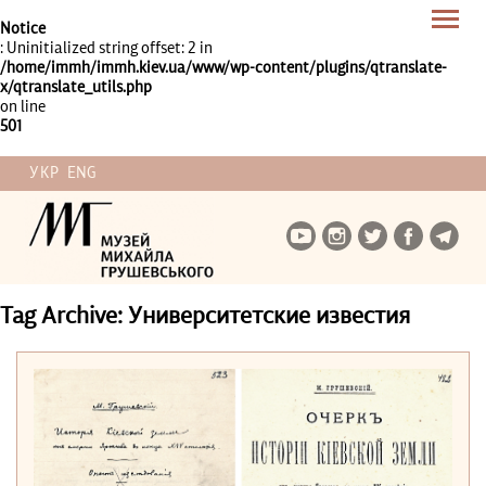
Notice
: Uninitialized string offset: 2 in
/home/immh/immh.kiev.ua/www/wp-content/plugins/qtranslate-
x/qtranslate_utils.php
on line
501
УКР
ENG
Tag Archive: Университетские известия