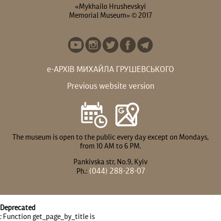
«Mykhailo Hrushevskyi
Memorial Museum» © 2017
е-АРХІВ МИХАЙЛА ГРУШЕВСЬКОГО
Previous website version
The museum is open to the public every day except on Mondays,
from 10 AM to 6 PM.
Pankivska str, No.9, Kyiv
(044) 288-28-07
Ph.:
Deprecated
: Function get_page_by_title is