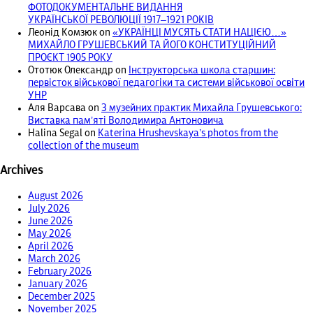
ФОТОДОКУМЕНТАЛЬНЕ ВИДАННЯ
УКРАЇНСЬКОЇ РЕВОЛЮЦІЇ 1917‒1921 РОКІВ
Леонід Комзюк
on
«УКРАЇНЦІ МУСЯТЬ СТАТИ НАЦІЄЮ…»
МИХАЙЛО ГРУШЕВСЬКИЙ ТА ЙОГО КОНСТИТУЦІЙНИЙ
ПРОЄКТ 1905 РОКУ
Ототюк Олександр
on
Інструкторська школа старшин:
первісток військової педагогіки та системи військової освіти
УНР
Аля Варсава
on
З музейних практик Михайла Грушевського:
Виставка пам’яті Володимира Антоновича
Halina Segal
on
Katerina Hrushevskaya’s photos from the
collection of the museum
Archives
August 2026
July 2026
June 2026
May 2026
April 2026
March 2026
February 2026
January 2026
December 2025
November 2025