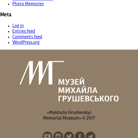
Photo Memories
Meta
Log in
Entries feed
Comments feed
WordPress.org
«Mykhailo Hrushevskyi
Memorial Museum» © 2017