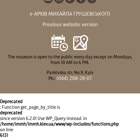
е-АРХІВ МИХАЙЛА ГРУШЕВСЬКОГО
Previous website version
The museum is open to the public every day except on Mondays,
from 10 AM to 6 PM.
Pankivska str, No.9, Kyiv
(044) 288-28-07
Ph.:
Deprecated
: Function get_page_by_title is
deprecated
since version 6.2.0! Use WP_Query instead. in
/home/immh/immh.kiev.ua/www/wp-includes/functions.php
on line
6131