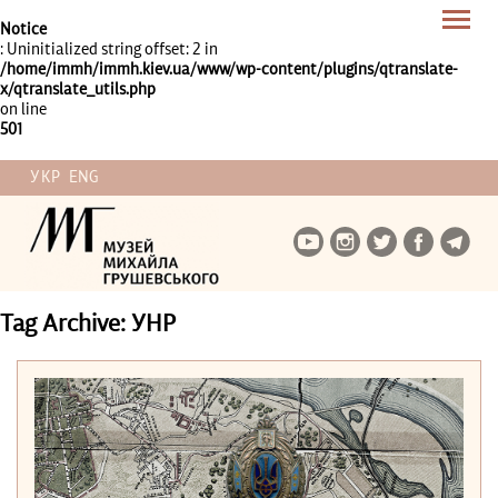
Notice
: Uninitialized string offset: 2 in
/home/immh/immh.kiev.ua/www/wp-content/plugins/qtranslate-
x/qtranslate_utils.php
on line
501
УКР
ENG
Tag Archive: УНР