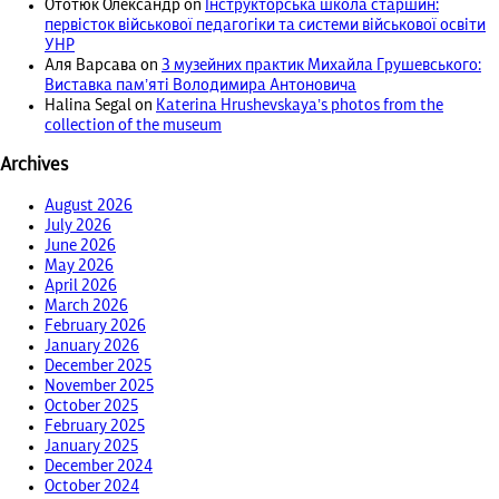
Ототюк Олександр
on
Інструкторська школа старшин:
первісток військової педагогіки та системи військової освіти
УНР
Аля Варсава
on
З музейних практик Михайла Грушевського:
Виставка пам’яті Володимира Антоновича
Halina Segal
on
Katerina Hrushevskaya’s photos from the
collection of the museum
Archives
August 2026
July 2026
June 2026
May 2026
April 2026
March 2026
February 2026
January 2026
December 2025
November 2025
October 2025
February 2025
January 2025
December 2024
October 2024