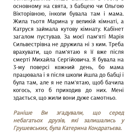
основному на свята, з бабцею чи Ольгою
Вікторівною, інколи бувала там і мама.
Жила тьотя Марина у великій кімнаті, а
Катруся займала кутову кімнату. Кабінет
загалом пустував. За моєї пам’яті Марія
Сильвестрівна не дружила ні з ким. Треба
врахувати, що пам’ятаю я її вже після
смерті Михайла Сергійовича. Я бувала на
3-му поверсі кожний день, бо мама
працювала і я після школи йшла до бабці і
була там, але я не пам’ятаю, щоб бачила
когось, хто б приходив до них. Мені
здається, що жили вони дуже самотньо.
Раніше Ви згадували, що серед
небагатьох друзів, які залишались у
Грушевських, була Катерина Кондратьєва.