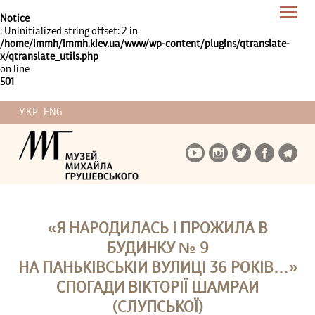
Notice
: Uninitialized string offset: 2 in
/home/immh/immh.kiev.ua/www/wp-content/plugins/qtranslate-
x/qtranslate_utils.php
on line
501
УКР
ENG
«Я НАРОДИЛАСЬ І ПРОЖИЛА В
БУДИНКУ № 9
НА ПАНЬКІВСЬКІЙ ВУЛИЦІ 36 РОКІВ…»
СПОГАДИ ВІКТОРІЇ ШАМРАЙ
(СЛУПСЬКОЇ)