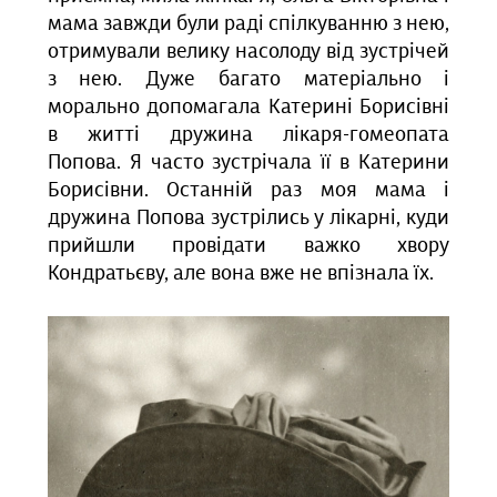
мама завжди були раді спілкуванню з нею,
отримували велику насолоду від зустрічей
з нею. Дуже багато матеріально і
морально допомагала Катерині Борисівні
в житті дружина лікаря-гомеопата
Попова. Я часто зустрічала її в Катерини
Борисівни. Останній раз моя мама і
дружина Попова зустрілись у лікарні, куди
прийшли провідати важко хвору
Кондратьєву, але вона вже не впізнала їх.