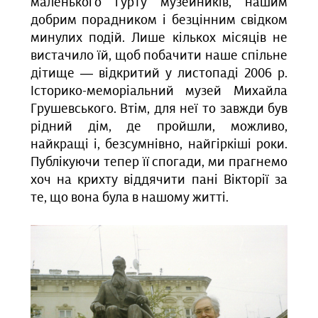
маленького гурту музейників, нашим
добрим порадником і безцінним свідком
минулих подій. Лише кількох місяців не
вистачило їй, щоб побачити наше спільне
дітище — відкритий у листопаді 2006 р.
Історико-меморіальний музей Михайла
Грушевського. Втім, для неї то завжди був
рідний дім, де пройшли, можливо,
найкращі і, безсумнівно, найгіркіші роки.
Публікуючи тепер її спогади, ми прагнемо
хоч на крихту віддячити пані Вікторії за
те, що вона була в нашому житті.