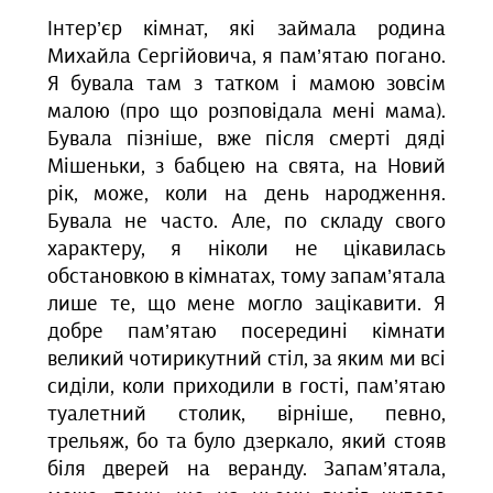
Інтер’єр кімнат, які займала родина
Михайла Сергійовича, я пам’ятаю погано.
Я бувала там з татком і мамою зовсім
малою (про що розповідала мені мама).
Бувала пізніше, вже після смерті дяді
Мішеньки, з бабцею на свята, на Новий
рік, може, коли на день народження.
Бувала не часто. Але, по складу свого
характеру, я ніколи не цікавилась
обстановкою в кімнатах, тому запам’ятала
лише те, що мене могло зацікавити. Я
добре пам’ятаю посередині кімнати
великий чотирикутний стіл, за яким ми всі
сиділи, коли приходили в гості, пам’ятаю
туалетний столик, вірніше, певно,
трельяж, бо та було дзеркало, який стояв
біля дверей на веранду. Запам’ятала,