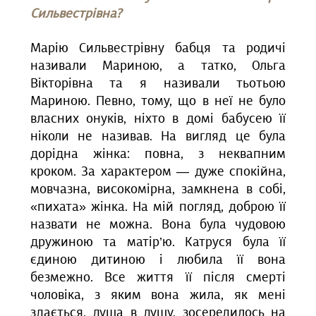
Сильвестрівна?
Марію Сильвестрівну бабця та родичі
називали Мариною, а татко, Ольга
Вікторівна та я називали тьотьою
Мариною. Певно, тому, що в неї не було
власних онуків, ніхто в домі бабусею її
ніколи не називав. На вигляд це була
дорідна жінка: повна, з неквапним
кроком. За характером — дуже спокійна,
мовчазна, високомірна, замкнена в собі,
«пихата» жінка. На мій погляд, доброю її
назвати не можна. Вона була чудовою
дружиною та матір’ю. Катруся була її
єдиною дитиною і любила її вона
безмежно. Все життя її після смерті
чоловіка, з яким вона жила, як мені
здається, душа в душу, зосередилось на