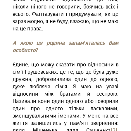
ніколи нічого не говорили, боячись всіх і
всього. Фантазувати і придумувати, як це
зараз модно, я не буду, вважаю, що не маю
на це права.
А якою ця родина запам’яталась Вам
особисто?
Єдине, що можу сказати про відносини в
сім’ї Грушевських, це те, що це була дуже
дружна, доброзичлива один до одного,
дуже любляча сім’я. Я маю на увазі
відносини між братами й сестрою.
Називали вони один одного або говорили
один про одного тільки ласкавими,
зменшувальними іменами. У мене на все
життя залишились у пам’яті звернення:
дядя Мішенька, дядя Сашенька
[2]
,