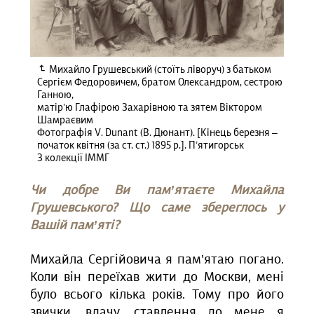
Михайло Грушевський (стоїть ліворуч) з батьком
Сергієм Федоровичем, братом Олександром, сестрою
Ганною,
матір’ю Глафірою Захарівною та зятем Віктором
Шамраєвим
Фотографія V. Dunant (В. Дюнант). [Кінець березня –
початок квітня (за ст. ст.) 1895 р.]. П’ятигорськ
З колекції ІММГ
Чи добре Ви пам’ятаєте Михайла
Грушевського? Що саме збереглось у
Вашій пам’яті?
Михайла Сергійовича я пам’ятаю погано.
Коли він переїхав жити до Москви, мені
було всього кілька років. Тому про його
звички, вдачу, ставлення до мене я