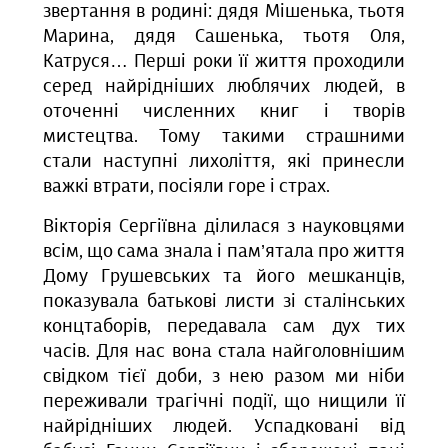
звертання в родині: дядя Мішенька, тьотя
Марина, дядя Сашенька, тьотя Оля,
Катруся… Перші роки її життя проходили
серед найрідніших люблячих людей, в
оточенні численних книг і творів
мистецтва. Тому такими страшними
стали наступні лихоліття, які принесли
важкі втрати, посіяли горе і страх.
Вікторія Сергіївна ділилася з науковцями
всім, що сама знала і пам’ятала про життя
Дому Грушевських та його мешканців,
показувала батькові листи зі сталінських
концтаборів, передавала сам дух тих
часів. Для нас вона стала найголовнішим
свідком тієї доби, з нею разом ми ніби
переживали трагічні події, що нищили її
найрідніших людей. Успадковані від