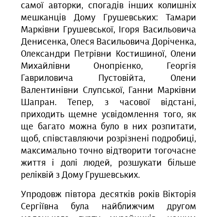
самої авторки, спогадів інших колишніх
мешканців Дому Грушевських: Тамари
Марківни Грушевської, Ігоря Васильовича
Денисенка, Олеся Васильовича Доріченка,
Олександри Петрівни Костишиної, Олени
Михайлівни Онопрієнко, Георгія
Гавриловича Пустовійта, Олени
Валентинівни Слупської, Ганни Марківни
Шапран. Тепер, з часової відстані,
приходить щемне усвідомлення того, як
ще багато можна було в них розпитати,
щоб, співставляючи розрізнені подробиці,
максимально точно відтворити тогочасне
життя і долі людей, розшукати більше
реліквій з Дому Грушевських.
Упродовж півтора десятків років Вікторія
Сергіївна була найближчим другом