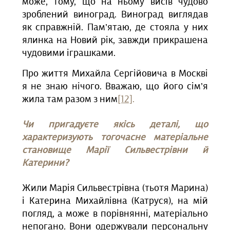
може, тому, що на ньому висів чудово
зроблений виноград. Виноград виглядав
як справжній. Пам’ятаю, де стояла у них
ялинка на Новий рік, завжди прикрашена
чудовими іграшками.
Про життя Михайла Сергійовича в Москві
я не знаю нічого. Вважаю, що його сім’я
жила там разом з ним
[12]
.
Чи пригадуєте якісь деталі, що
характеризують тогочасне матеріальне
становище Марії Сильвестрівни й
Катерини?
Жили Марія Сильвестрівна (тьотя Марина)
і Катерина Михайлівна (Катруся), на мій
погляд, а може в порівнянні, матеріально
непогано. Вони одержували персональну