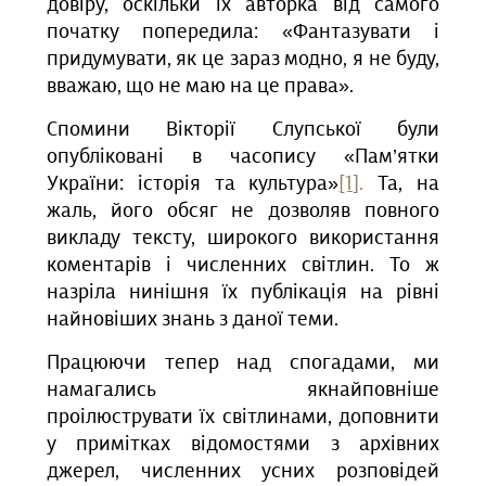
довіру, оскільки їх авторка від самого
початку попередила: «Фантазувати і
придумувати, як це зараз модно, я не буду,
вважаю, що не маю на це права».
Спомини Вікторії Слупської були
опубліковані в часопису «Пам’ятки
України: історія та культура»
[1]
.
Та, на
жаль, його обсяг не дозволяв повного
викладу тексту, широкого використання
коментарів і численних світлин. То ж
назріла нинішня їх публікація на рівні
найновіших знань з даної теми.
Працюючи тепер над спогадами, ми
намагались якнайповніше
проілюструвати їх світлинами, доповнити
у примітках відомостями з архівних
джерел, численних усних розповідей