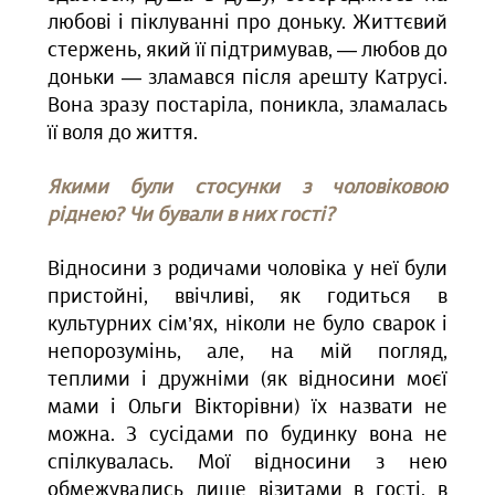
любові і піклуванні про доньку. Життєвий
стержень, який її підтримував, — любов до
доньки — зламався після арешту Катрусі.
Вона зразу постаріла, поникла, зламалась
її воля до життя.
Якими були стосунки з чоловіковою
ріднею? Чи бували в них гості?
Відносини з родичами чоловіка у неї були
пристойні, ввічливі, як годиться в
культурних сім’ях, ніколи не було сварок і
непорозумінь, але, на мій погляд,
теплими і дружніми (як відносини моєї
мами і Ольги Вікторівни) їх назвати не
можна. З сусідами по будинку вона не
спілкувалась. Мої відносини з нею
обмежувались лише візитами в гості, в