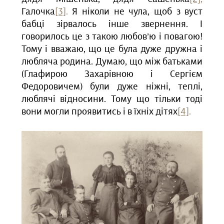
Галочка
[3]
.
Я ніколи не чула, щоб з вуст
бабці зірвалось інше звернення. І
говорилось це з такою любов’ю і повагою!
Тому і вважаю, що це була дуже дружна і
любляча родина. Думаю, що між батьками
(Глафирою Захарівною і Сергієм
Федоровичем) були дуже ніжні, теплі,
люблячі відносини. Тому що тільки тоді
вони могли проявитись і в їхніх дітях
[4]
.