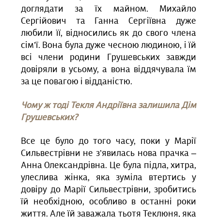
доглядати за їх майном. Михайло
Сергійович та Ганна Сергіївна дуже
любили її, відносились як до свого члена
сім’ї. Вона була дуже чесною людиною, i їй
всі члени родини Грушевських завжди
довіряли в усьому, а вона віддячувала їм
за це повагою і відданістю.
Чому ж тоді Текля Андріївна залишила Дім
Грушевських?
Все це було до того часу, поки у Марії
Сильвестрівни не з’явилась нова прачка –
Анна Олександрівна. Це була підла, хитра,
улеслива жінка, яка зуміла втертись у
довіру до Марії Сильвестрівни, зробитись
їй необхідною, особливо в останні роки
життя. Але їй заважала тьотя Теклюня, яка