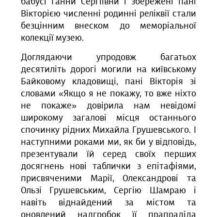
бабусі Ганни Сергіївни і збережені пані
Вікторією численні родинні реліквії стали
безцінним внеском до меморіальної
колекції музею.
Доглядаючи упродовж багатьох
десятиліть дорогі могили на київському
Байковому кладовищі, пані Вікторія зі
словами «Якщо я не покажу, то вже ніхто
не покаже» довірила нам невідомі
широкому загалові місця останнього
спочинку рідних Михайла Грушевського. І
наступними роками ми, як би у відповідь,
презентували їй серед своїх перших
досягнень нові таблички з епітафіями,
присвяченими Марії, Олександрові та
Ользі Грушевським, Сергію Шамраю і
навіть віднайдений за містом та
оновлений надгробок її прапрадіда