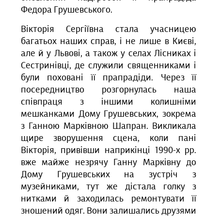
Федора Грушевського.
Вікторія Сергіївна стала учасницею
багатьох наших справ, і не лише в Києві,
але й у Львові, а також у селах Лісниках і
Сестринівці, де служили священниками і
були поховані її прапрадіди. Через її
посередництво розгорнулась наша
співпраця з іншими колишніми
мешканками Дому Грушевських, зокрема
з Ганною Марківною Шапран. Викликала
щире зворушення сцена, коли пані
Вікторія, привівши наприкінці 1990-х рр.
вже майже незрячу Ганну Марківну до
Дому Грушевських на зустріч з
музейниками, тут же дістала голку з
нитками й заходилась ремонтувати її
зношений одяг. Вони залишались друзями