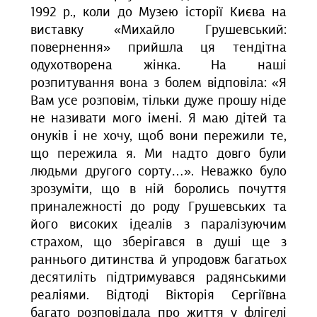
1992 р., коли до Музею історії Києва на
виставку «Михайло Грушевський:
повернення» прийшла ця тендітна
одухотворена жінка. На наші
розпитування вона з болем відповіла: «Я
Вам усе розповім, тільки дуже прошу ніде
не називати мого імені. Я маю дітей та
онуків і не хочу, щоб вони пережили те,
що пережила я. Ми надто довго були
людьми другого сорту…». Неважко було
зрозуміти, що в ній боролись почуття
приналежності до роду Грушевських та
його високих ідеалів з паралізуючим
страхом, що зберігався в душі ще з
раннього дитинства й упродовж багатьох
десятиліть підтримувався радянськими
реаліями. Відтоді Вікторія Сергіївна
багато розповідала про життя у флігелі