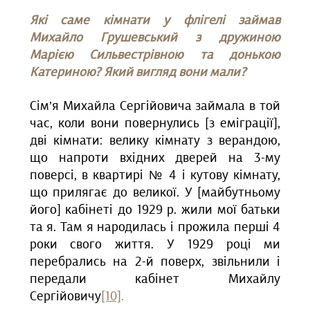
Які саме кімнати у флігелі займав
Михайло Грушевський з дружиною
Марією Сильвестрівною та донькою
Катериною? Який вигляд вони мали?
Сім’я Михайла Сергійовича займала в той
час, коли вони повернулись [з еміграції],
дві кімнати: велику кімнату з верандою,
що напроти вхідних дверей на 3-му
поверсі, в квартирі № 4 і кутову кімнату,
що прилягає до великої. У [майбутньому
його] кабінеті до 1929 р. жили мої батьки
та я. Там я народилась і прожила перші 4
роки свого життя. У 1929 році ми
перебрались на 2-й поверх, звільнили і
передали кабінет Михайлу
Сергійовичу
[10]
.