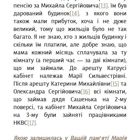
пенсію за Михайла Сергійовича
[13]
,
їм був
дарований будинок
[14]
,
з якого вони
також мали прибуток, хоча і не дуже
великий, тому що жильців було не так
багато. Я не знаю, хто з жильців будинку і
скільки їм платили, але добре знаю, що
мама кожний місяць сплачувала за ту
кімнату (а перший час — за дві кімнати),
що ми займали. До арешту Катрусі
кабінет належав Марії Сильвестрівні.
Після арешту Катерини Михайлівни
[15]
та
Олександра Сергійовича
[16]
всі кімнати,
що займав дядя Сашенька на 2-му
поверсі, та кабінет Михайла Сергійовича
на 3-му були зайняті працівниками
НКВС
[17]
.
Якою залишилась у Вашій пам’яті Марія