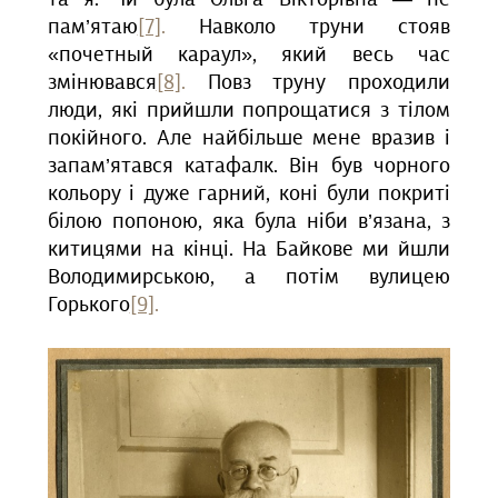
та я. Чи була Ольга Вікторівна — не
пам’ятаю
[7]
.
Навколо труни стояв
«почетный караул», який весь час
змінювався
[8]
.
Повз труну проходили
люди, які прийшли попрощатися з тілом
покійного. Але найбільше мене вразив і
запам’ятався катафалк. Він був чорного
кольору і дуже гарний, коні були покриті
білою попоною, яка була ніби в’язана, з
китицями на кінці. На Байкове ми йшли
Володимирською, а потім вулицею
Горького
[9]
.