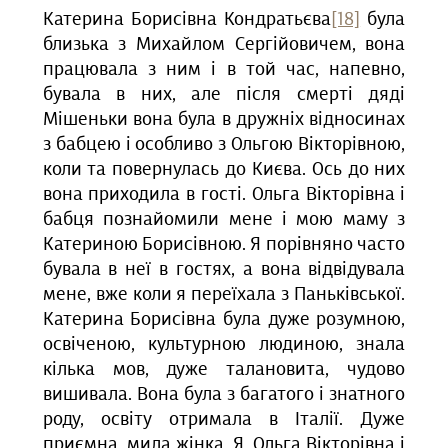
Катерина Борисівна Кондратьєва
[18]
була
близька з Михайлом Сергійовичем, вона
працювала з ним і в той час, напевно,
бувала в них, але після смерті дяді
Мішеньки вона була в дружніх відносинах
з бабцею і особливо з Ольгою Вікторівною,
коли та повернулась до Києва. Ось до них
вона приходила в гості. Ольга Вікторівна і
бабця познайомили мене і мою маму з
Катериною Борисівною. Я порівняно часто
бувала в неї в гостях, а вона відвідувала
мене, вже коли я переїхала з Паньківської.
Катерина Борисівна була дуже розумною,
освіченою, культурною людиною, знала
кілька мов, дуже талановита, чудово
вишивала. Вона була з багатого і знатного
роду, освіту отримала в Італії. Дуже
приємна, мила жінка. Я, Ольга Вікторівна і