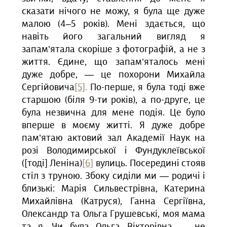
сказати нічого не можу, я була ще дуже
малою (4–5 років). Мені здається, що
навіть його загальний вигляд я
запам’ятала скоріше з фотографій, а не з
життя. Єдине, що запам’яталось мені
дуже добре, — це похорони Михайла
Сергійовича
[5]
.
По-перше, я була тоді вже
старшою (біля 9-ти років), а по-друге, це
була незвична для мене подія. Це було
вперше в моєму житті. Я дуже добре
пам’ятаю актовий зал Академії Наук на
розі Володимирської і Фундуклеївської
([тоді] Леніна)
[6]
вулиць. Посередині стояв
стіл з труною. Збоку сиділи ми — родичі і
близькі: Марія Сильвестрівна, Катерина
Михайлівна (Катруся), Ганна Сергіївна,
Олександр та Ольга Грушевські, моя мама