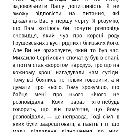
задовольнити Вашу допитливість. Я не
зможу відповісти на питання, які
цікавлять Вас у першу чергу. Я розумію,
що Вам хотілось би почути розповідь
очевидця, який чув про корені роду
Грушевських з вуст рідних і близьких його.
Але Ви не враховуєте, який то був час.
Михайло Сергійович спочатку був в опалі,
а потім став «ворогом народу», про що на
кожному кроці нагадували нам сусіди.
Тому всі боялись не тільки говорити, а й
думати про нього. Тому зрозуміло, що
бабця мені про нього нічого не
розповідала. Коли зараз хто-небудь
говорить, що він пам’ятає, що йому
розповідали, — це неправда. Тоді сім’ї, в
яких були заарештовані, а навіть і ті, що
мали віддалене відношення до них,