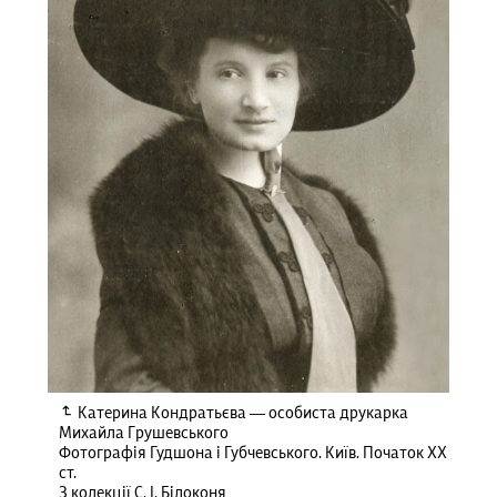
Катерина Кондратьєва — особиста друкарка
Михайла Грушевського
Фотографія Гудшона і Губчевського. Київ. Початок ХХ
ст.
З колекції С. І. Білоконя