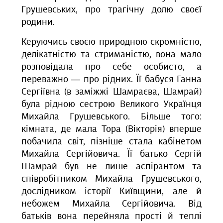
Грушевських, про трагічну долю своєї
родини.
Керуючись своєю природною скромністю,
делікатністю та стриманістю, вона мало
розповідала про себе особисто, а
переважно — про рідних. Її бабуся Ганна
Сергіївна (в заміжжі Шамраєва, Шамрай)
була рідною сестрою Великого Українця
Михайла Грушевського. Більше того:
кімната, де мала Тора (Вікторія) вперше
побачила світ, пізніше стала кабінетом
Михайла Сергійовича. Її батько Сергій
Шамрай був не лише аспірантом та
співробітником Михайла Грушевського,
дослідником історії Київщини, але й
небожем Михайла Сергійовича. Від
батьків вона перейняла прості й теплі