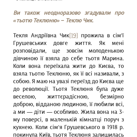
Ви також неодноразово згадували про
«тьотю Теклюню» − Теклю Чик.
Текля Андріївна Чик
[19]
прожила в сім’ї
Грушевських довге життя. Як мені
розповідали, ще зовсім молоденькою
дівчиною її взяла до себе тьотя Марина.
Коли вона переїхала жити до Києва, то
взяла тьотю Теклюню, як її всі називали, з
собою. Я маю на увазі переїзд до Києва ще
до революції. Тьотя Теклюня була дуже
веселою, життєрадісною, безмірно
доброю, відданою людиною, її любили всі,
а ми — діти — особливо. Жила вона на 3-
му поверсі, в маленькій кімнатці поруч з
кухнею. Коли сім’я Грушевського в 1918 р.
покинула Київ, тьотя Теклюня залишилась