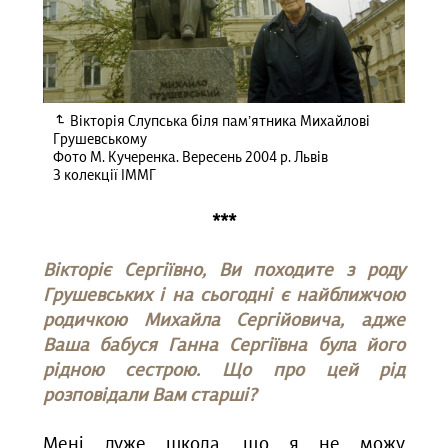
Вікторія Слупська біля пам’ятника Михайлові
Грушевському
Фото М. Кучеренка. Вересень 2004 р. Львів
З колекції ІММГ
***
Вікторіє Сергіївно, Ви походите з роду
Грушевських і на сьогодні є найближчою
родичкою Михайла Сергійовича, адже
Ваша бабуся Ганна Сергіївна була його
рідною сестрою. Що про цей рід
розповідали Вам старші?
Мені дуже шкода, що я не можу