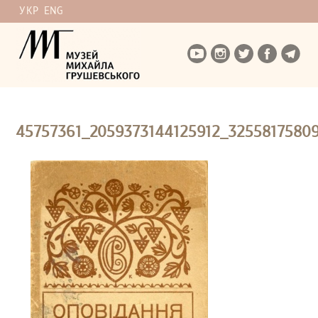
УКР
ENG
45757361_2059373144125912_3255817580