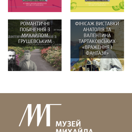
РОМАНТИЧНІ
ФІНІСАЖ ВИСТАВКИ
ПОБАЧЕННЯ З
АНАТОЛІЯ ТА
МИХАЙЛОМ
ВАЛЕНТИНА
ГРУШЕВСЬКИМ
ТАРТАКОВСЬКИХ
«ВРАЖЕННЯ І
ВИСТАВКИ: 29 та 30
У липні в музеї:
ФАНТАЗІЇ»
серпня о 14:00
ВИСТАВКИ: Вистав(к)а
Вистав(к)а...
«СВОЇ/ЧУЖІ ЛЮДИ,...
Гадаєте, що Михайло
В останній день
Грушевський усе життя
експозиції на вас чекає
був “батьком...
особлива...