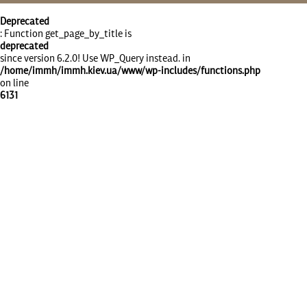
Deprecated
: Function get_page_by_title is
deprecated
since version 6.2.0! Use WP_Query instead. in
/home/immh/immh.kiev.ua/www/wp-includes/functions.php
on line
6131