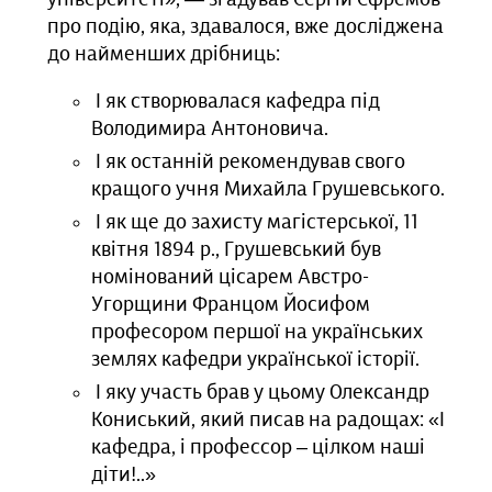
університеті», — згадував Сергій Єфремов
про подію, яка, здавалося, вже досліджена
до найменших дрібниць:
І як створювалася кафедра під
Володимира Антоновича.
І як останній рекомендував свого
кращого учня Михайла Грушевського.
І як ще до захисту магістерської, 11
квітня 1894 р., Грушевський був
номінований цісарем Австро-
Угорщини Францом Йосифом
професором першої на українських
землях кафедри української історії.
І яку участь брав у цьому Олександр
Кониський, який писав на радощах: «І
кафедра, і профессор – цілком наші
діти!..»