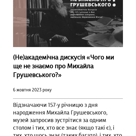
(Не)академічна дискусія «Чого ми
ще не знаємо про Михайла
Грушевського?»
6 жовтня 2023 року
Відзначаючи 157-у річницю з дня
народження Михайла Грушевського,
музей запросив зустрітися за одним
столом і тих, хто все знає (якщо такі є), і
тих, хто щось знає (таких багато), і тих, хто