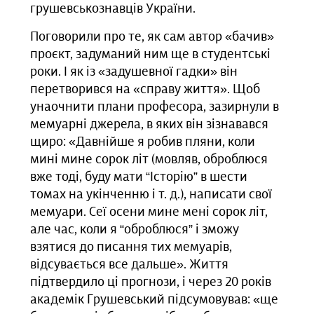
грушевськознавців України.
Поговорили про те, як сам автор «бачив»
проєкт, задуманий ним ще в студентські
роки. І як із «задушевної гадки» він
перетворився на «справу життя». Щоб
унаочнити плани професора, зазирнули в
мемуарні джерела, в яких він зізнавався
щиро: «Давнійше я робив пляни, коли
мині мине сорок літ (мовляв, оброблюся
вже тоді, буду мати “Історію” в шести
томах на укінченню і т. д.), написати свої
мемуари. Сеї осени мине мені сорок літ,
але час, коли я “оброблюся” і зможу
взятися до писання тих мемуарів,
відсувається все дальше». Життя
підтвердило ці прогнози, і через 20 років
академік Грушевський підсумовував: «ще