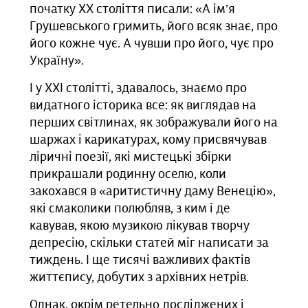
початку ХХ століття писали: «А ім’я
Грушевського гримить, його всяк знає, про
його кожне чує. А чувши про його, чує про
Україну».
І у ХХІ столітті, здавалось, знаємо про
видатного історика все: як виглядав на
перших світлинах, як зображували його на
шаржах і карикатурах, кому присвячував
ліричні поезії, які мистецькі збірки
прикрашали родинну оселю, коли
закохався в «аритистичну даму Венецію»,
які смаколики полюбляв, з ким і де
кавував, якою музикою лікував творчу
депресію, скільки статей міг написати за
тиждень. І ще тисячі важливих фактів
життєпису, добутих з архівних нетрів.
Однак, окрім ретельно досліджених і