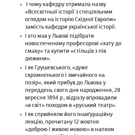
І чому кафедру отримала назву
«Всесвітньої історії з спеціяльним
оглядом на історію Східної Европи»
замість кафедри української історії.
І хто мав у Львові підібрати
новоспеченому професорові «хату до
смаку» та купити «стільців з пів
дюжини».
І як Грушевського, «дуже
скромненького і звичайного на
позір», який прибув до Львова у
переддень свого дня народження, 28
вересня 1894 р., відразу впровадили
«в світ» походом в «руський театр».
І як сприйняли його інавґураційну
лекцію, прочитану 12 жовтня
«доброю і живою мовою» в напхом