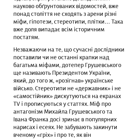
науково обґрунтованих відомостей, вже
понад століття не сходять з арени різні
міфи, гіпотези, стереотипи, плітки… Така
вже доля випадає всім історичним
постатям.
Незважаючи на те, що сучасні дослідники
поставили чи не останні крапки над
багатьма міфами, дотепер Грушевського
ще називають Президентом України,
який, до того ж, «розігнав» українське
військо. Стереотипи не «державник» і не
«самостійник» дискутуються на екранах
ТV і прописуються у статтях. Міф про
антагонізм Михайла Грушевського та
Івана Франка досі зринає в популярних
нарисах і есеях. Не забувають закинути
вченому «гріх» і про те, як він