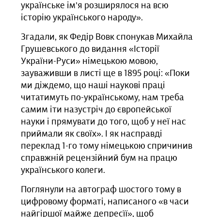
українське ім’я розширялося на всю
історію українського народу».
Згадали, як Федір Вовк спонукав Михайла
Грушевського до видання «Історії
України-Руси» німецькою мовою,
зауваживши в листі ще в 1895 році: «Поки
ми діждемо, що наші наукові праці
читатимуть по-українському, нам треба
самим іти назустріч до європейської
науки і прямувати до того, щоб у неї нас
приймали як своїх». І як насправді
переклад 1-го тому німецькою спричинив
справжній рецензійний бум на працю
українського колеги.
Поглянули на автограф шостого тому в
цифровому форматі, написаного «в часи
найгіршої майже депресїї», щоб