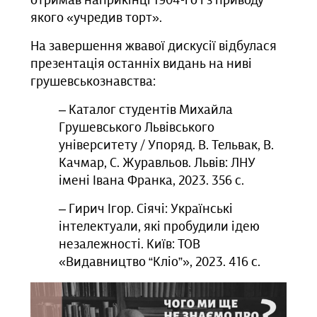
отримав наприкінці 1904-го і з приводу
якого «учредив торт».
На завершення жвавої дискусії відбулася
презентація останніх видань на ниві
грушевськознавства:
‒ Каталог студентів Михайла
Грушевського Львівського
університету / Упоряд. В. Тельвак, В.
Качмар, С. Журавльов. Львів: ЛНУ
імені Івана Франка, 2023. 356 с.
‒ Гирич Ігор. Сіячі: Українські
інтелектуали, які пробудили ідею
незалежності. Київ: ТОВ
«Видавництво “Кліо”», 2023. 416 с.