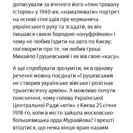
дописували за вченого його «Ілюстровану
історію» у 1940-их; «намалювати» портрет
на основі спогадів про керманича
українського руху та згадати, як він
пишався своєю бородою-«онуфрійкою» і
чому не любив їздити на авто по Києву;
поговорити про те, чи любив гроші
Михайло Грушевський і як вів свою «касу».
А ще спробувати зрозуміти, як в одному
реченні можна поєднати «Грушевський
не створив українське військо і розігнав
трьохтисячну армію». А можливо почути
пояснення, чому голова Української
Центральної Ради «втік» з Києва 25 січня
1918-го, коли в місто зайшла московсько-
большевицька орда Муравйова? І врешті
втіштися, що нема кінця-краю нашим