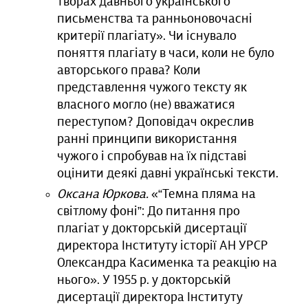
творах давнього українського
письменства та ранньоновочасні
критерії плагіату». Чи існувало
поняття плагіату в часи, коли не було
авторського права? Коли
представлення чужого тексту як
власного могло (не) вважатися
переступом? Доповідач окреслив
ранні принципи використання
чужого і спробував на їх підставі
оцінити деякі давні українські тексти.
Оксана Юркова.
«“Темна пляма на
світлому фоні”: До питання про
плагіат у докторській дисертації
директора Інституту історії АН УРСР
Олександра Касименка та реакцію на
нього». У 1955 р. у докторській
дисертації директора Інституту