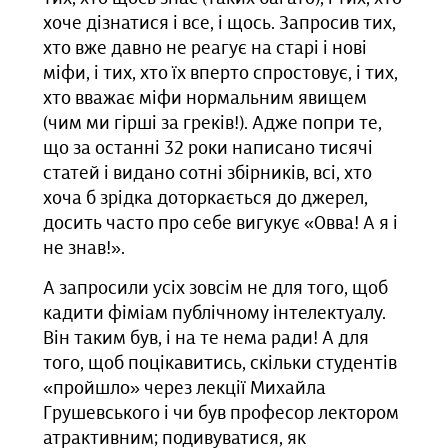
хоче дізнатися і все, і щось. Запросив тих,
хто вже давно не реагує на старі і нові
міфи, і тих, хто їх вперто спростовує, і тих,
хто вважає міфи нормальним явищем
(чим ми гірші за греків!). Адже попри те,
що за останні 32 роки написано тисячі
статей і видано сотні збірників, всі, хто
хоча б зрідка доторкається до джерел,
досить часто про себе вигукує «Овва! А я і
не знав!».
А запросили усіх зовсім не для того, щоб
кадити фіміам публічному інтелектуалу.
Він таким був, і на те нема ради! А для
того, щоб поцікавитись, скільки студентів
«пройшло» через лекції Михайла
Грушевського і чи був професор лектором
атрактивним; подивуватися, як