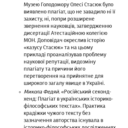
Музею Голодомору Олесі Стасюк було
виявлено плагіат, що не завадило ні її
захисту, ні, попри розширене
звернення науковців, затвердженню
дисертації Атестаційною колегією
МОН. Доповідач окреслив історію
«казусу Стасюк» та на цьому
прикладі проаналізував проблему
наукової репутації, видозміну
плагіату та причини його
перетворення на прийнятне для
широкого загалу явище в Україні.
Микола Федяй.
«Російський секонд-
хенд: Плагіат в українських історико-
філософських текстах». Практика
крадіжки чужого тексту без
зазначення авторства існувала в
історико-філософських дослідженнях