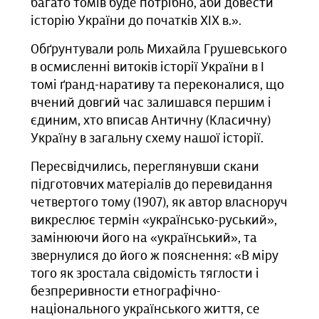
багато томів буде потрібно, аби довести
історію України до початків ХІХ в.».
Обґрунтували роль Михайла Грушевського
в осмисленні витоків історії України в І
томі ґранд-наративу та переконалися, що
вчений довгий час залишався першим і
єдиним, хто вписав Античну (Класичну)
Україну в загальну схему нашої історії.
Пересвідчились, переглянувши скани
підготовчих матеріалів до перевидання
четвертого тому (1907), як автор власноруч
викреслює термін «українсько-руський»,
замінюючи його на «український», та
звернулися до його ж пояснення: «В міру
того як зростала свідомість тяглости і
безпреривности етнографічно-
національного українського життя, се