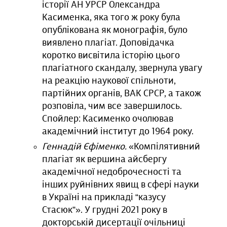
історії АН УРСР Олександра
Касименка, яка того ж року була
опублікована як монографія, було
виявлено плагіат. Доповідачка
коротко висвітила історію цього
плагіатного скандалу, звернула увагу
на реакцію наукової спільноти,
партійних органів, ВАК СРСР, а також
розповіла, чим все завершилось.
Спойлер: Касименко очолював
академічний інститут до 1964 року.
Геннадій Єфіменко.
«Компілятивний
плагіат як вершина айсбергу
академічної недоброчесності та
інших руйнівних явищ в сфері науки
в Україні на прикладі “казусу
Стасюк”». У грудні 2021 року в
докторській дисертації очільниці