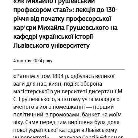
«Як Михайло Грушевський
професором став?»: лекція до 130-
річчя від початку професорської
кар’єри Михайла Грушевського на
кафедрі української історії
Львівського університету
4 жовтня 2024 року
«Раннім літом 1894 р. одбулась великої
ваги для нас, киян, подія: оборона
магістерської в університеті дисертації М.
С. Грушевського, а потому учта молодого
вченого в його помешканні — перший
політичний, з промовами, банкет на моїм
віку. Саме перед тим вирішена була доля
нової української катедри в Львівському