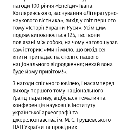
нагоди 100-річчя «Енеїди» Івана
Котляревського, заснування «Літературно-
наукового вістника», вихід у світ першого
тому «Історії України-Руси». Усім цим
подіям виповнюється 125, і всі вони
пов’язані між собою, на чому наголошував
сам історик: «Мині мило, що вихід сеї
книги припадає на столітє нашого
національного відродження; нехай вона
буде йому привітом!».
З нагоди спільного ювілею, і насамперед
виходу першого тому національного
ґранд-наративу, відбулася тематична
конференція науковців Інституту
української археографії та
джерелознавства ім. М. С. Грушевського
НАН України та провідних