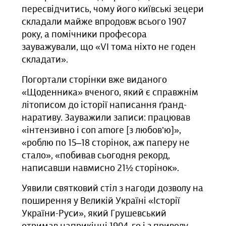
пересвідчитись, чому його київські зецери
складали майже впродовж всього 1907
року, а помічники професора
зауважували, що «VІ тома ніхто не годен
складати».
Погортали сторінки вже виданого
«Щоденника» вченого, який є справжнім
літописом до історії написання ґранд-
наративу. Зауважили записи: працював
«інтензивно і con amore [з любов’ю]»,
«роблю по 15–18 сторінок, аж паперу не
стало», «побивав сьогодня рекорд,
написавши навмисно 21½ сторінок».
Уявили святковий стіл з нагоди дозволу на
поширення у Великій Україні «Історії
України-Руси», який Грушевський