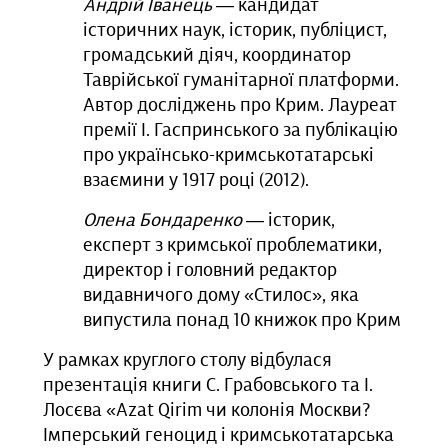
Андрій Іванець
— кандидат
історичних наук, історик, публіцист,
громадський діяч, координатор
Таврійської гуманітарної платформи.
Автор досліджень про Крим. Лауреат
премії І. Гаспринського за публікацію
про українсько-кримськотатарські
взаємини у 1917 році (2012).
Олена Бондаренко
— історик,
експерт з кримської проблематики,
директор і головний редактор
видавничого дому «Стилос», яка
випустила понад 10 книжок про Крим
У рамках круглого столу відбулася
презентація книги С. Грабовського та І.
Лосєва «Azat Qirim чи колонія Москви?
Імперський геноцид і кримськотатарська