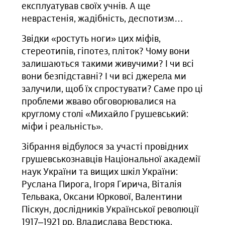
експлуатував своїх учнів. А ще
неврастенія, жадібність, деспотизм…
Звідки «ростуть ноги» цих міфів,
стереотипів, гіпотез, пліток? Чому вони
залишаються такими живучими? І чи всі
вони безпідставні? І чи всі джерела ми
залучили, щоб їх спростувати? Саме про ці
проблеми жваво обговорювалися на
круглому столі «Михайло Грушевський:
міфи і реальність».
Зібрання відбулося за участі провідних
грушевськознавців Національної академії
наук України та вищих шкіл України:
Руслана Пирога, Ігоря Гирича, Віталія
Тельвака, Оксани Юркової, Валентини
Піскун, дослідників Української революції
1917‒1921 рр. Владислава Верстюка,