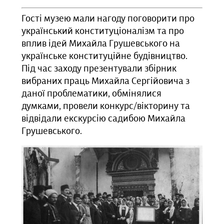
Гості музею мали нагоду поговорити про
український конституціоналізм та про
вплив ідей Михайла Грушевського на
українське конституційне будівництво.
Під час заходу презентували збірник
вибраних праць Михайла Сергійовича з
даної проблематики, обмінялися
думками, провели конкурс/вікторину та
відвідали екскурсію садибою Михайла
Грушевського.