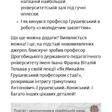
напханій найбільшій
університетській залі під гучні
оплески.
І як кинувся професор Грушевський в
роботу «з молодечим завзяттям».
Що ще можна додати? Виявляється
можна! І це, на підставі нововиявлених
джерел, блискуче зробив професор
Дрогобицького державного педагогічного
університету імені Івана Франка Віталій
Тельвак у своїй лекції «Як Михайло
Грушевський професором став?»,
розкривши інтригу трикутника
Антонович‒Грушевський‒Кониський. І
багато інших цікавих деталей!