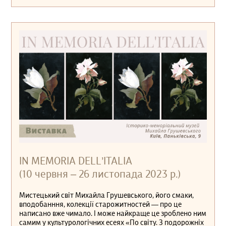
IN MEMORIA DELL’ITALIA
(10 червня ‒ 26 листопада 2023 р.)
Мистецький світ Михайла Грушевського, його смаки,
вподобанння, колекції старожитностей — про це
написано вже чимало. І може найкраще це зроблено ним
самим у культурологічних есеях «По світу. З подорожніх