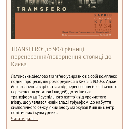
TRANSFERO: до 90-ї річниці
перенесення/повернення столиці до
Києва
Латинське дієслово transfero увиразнює в собі комплекс
подій і процесів, які розгорнулися в Києві в 1930-х. Адже
його значення варіюється від перенесення (як фізичного
переведення установ і людей) до зміни (як
трансформації суспільного життя); від урочистого
в’їзду, що уявлявся новій владі тріумфом, до набуття
символічного сенсу, який знову маркував Київ як центр
політичних і культурних...
Читати далі…