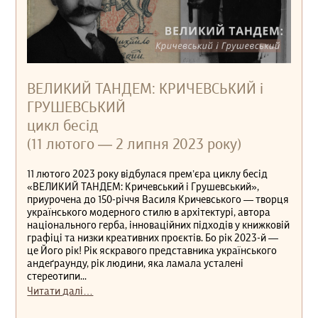
ВЕЛИКИЙ ТАНДЕМ: КРИЧЕВСЬКИЙ і
ГРУШЕВСЬКИЙ
цикл бесід
(11 лютого — 2 липня 2023 року)
11 лютого 2023 року відбулася прем’єра циклу бесід
«ВЕЛИКИЙ ТАНДЕМ: Кричевський і Грушевський»,
приурочена до 150-річчя Василя Кричевського — творця
українського модерного стилю в архітектурі, автора
національного герба, інноваційних підходів у книжковій
графіці та низки креативних проєктів. Бо рік 2023-й —
це Його рік! Рік яскравого представника українського
андеґраунду, рік людини, яка ламала усталені
стереотипи...
Читати далі…