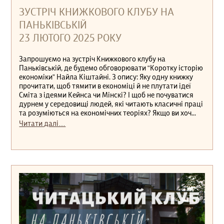
ЗУСТРІЧ КНИЖКОВОГО КЛУБУ НА
ПАНЬКІВСЬКІЙ
23 ЛЮТОГО 2025 РОКУ
Запрошуємо на зустріч Книжкового клубу на
Паньківській, де будемо обговорювати “Коротку історію
економіки” Найла Кіштайні. З опису: Яку одну книжку
прочитати, щоб тямити в економіці й не плутати ідеї
Сміта з ідеями Кейнса чи Мінскі? І щоб не почуватися
дурнем у середовищі людей, які читають класичні праці
та розуміються на економічних теоріях? Якщо ви хоч...
Читати далі…