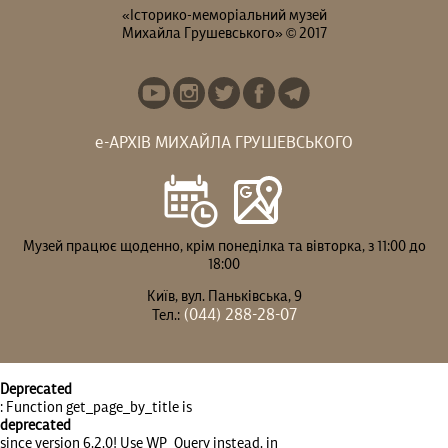
«Історико-меморіальний музей
Михайла Грушевського» © 2017
е-АРХІВ МИХАЙЛА ГРУШЕВСЬКОГО
Музей працює щоденно, крім понеділка та вівторка, з 11:00 до
18:00
Київ, вул. Паньківська, 9
(044) 288-28-07
Тел.:
Deprecated
: Function get_page_by_title is
deprecated
since version 6.2.0! Use WP_Query instead. in