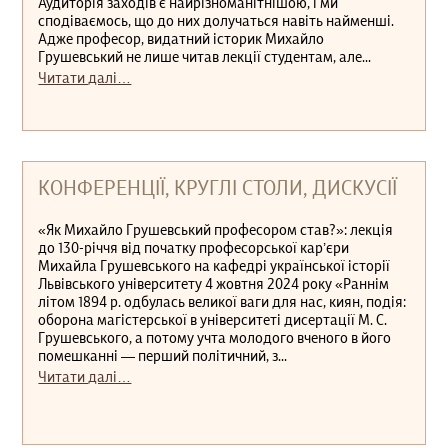
Аудиторія заходів є найрізноманітнішою, і ми
сподіваємось, що до них долучаться навіть найменші.
Адже професор, видатний історик Михайло
Грушевський не лише читав лекції студентам, але...
Читати далі…
КОНФЕРЕНЦІЇ, КРУГЛІ СТОЛИ, ДИСКУСІЇ
«Як Михайло Грушевський професором став?»: лекція
до 130-річчя від початку професорської кар’єри
Михайла Грушевського на кафедрі української історії
Львівського університету 4 жовтня 2024 року «Раннім
літом 1894 р. одбулась великої ваги для нас, киян, подія:
оборона магістерської в університеті дисертації М. С.
Грушевського, а потому учта молодого вченого в його
помешканні — перший політичний, з...
Читати далі…