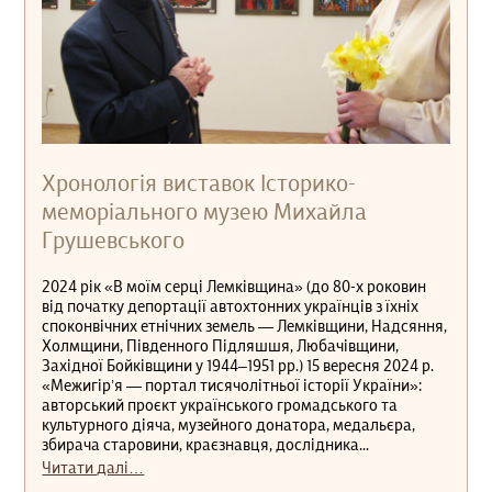
Хронологія виставок Історико-
меморіального музею Михайла
Грушевського
2024 рік «В моїм серці Лемківщина» (до 80-х роковин
від початку депортації автохтонних українців з їхніх
споконвічних етнічних земель — Лемківщини, Надсяння,
Холмщини, Південного Підляшшя, Любачівщини,
Західної Бойківщини у 1944‒1951 рр.) 15 вересня 2024 р.
«Межигір’я — портал тисячолітньої історії України»:
авторський проєкт українського громадського та
культурного діяча, музейного донатора, медальєра,
збирача старовини, краєзнавця, дослідника...
Читати далі…