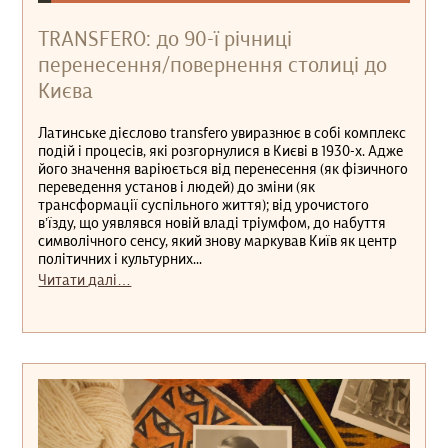
TRANSFERO: до 90-ї річниці
перенесення/повернення столиці до
Києва
Латинське дієслово transfero увиразнює в собі комплекс
подій і процесів, які розгорнулися в Києві в 1930-х. Адже
його значення варіюється від перенесення (як фізичного
переведення установ і людей) до зміни (як
трансформації суспільного життя); від урочистого
в’їзду, що уявлявся новій владі тріумфом, до набуття
символічного сенсу, який знову маркував Київ як центр
політичних і культурних...
Читати далі…