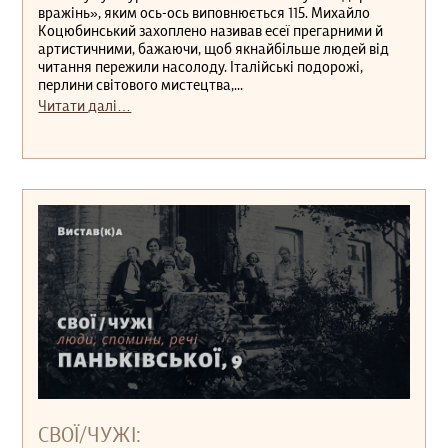
вражінь», яким ось-ось виповнюється 115. Михайло
Коцюбинський захоплено називав есеї прегарними й
артистичними, бажаючи, щоб якнайбільше людей від
читання пережили насолоду. Італійські подорожі,
перлини світового мистецтва,...
Читати далі…
СВОЇ/ЧУЖІ: