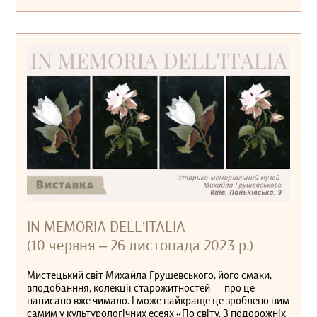
IN MEMORIA DELL’ITALIA
(10 червня ‒ 26 листопада 2023 р.)
Мистецький світ Михайла Грушевського, його смаки,
вподобанння, колекції старожитностей — про це
написано вже чимало. І може найкраще це зроблено ним
самим у культурологічних есеях «По світу. З подорожніх