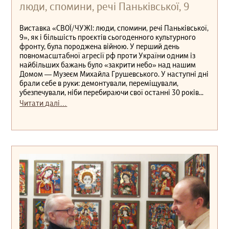
люди, спомини, речі Паньківської, 9
Виставка «СВОЇ/ЧУЖІ: люди, спомини, речі Паньківської,
9», як і більшість проєктів сьогоденного культурного
фронту, була породжена війною. У перший день
повномасштабної агресії рф проти України одним із
найбільших бажань було «закрити небо» над нашим
Домом — Музеєм Михайла Грушевського. У наступні дні
брали себе в руки: демонтували, переміщували,
убезпечували, ніби перебираючи свої останні 30 років...
Читати далі…