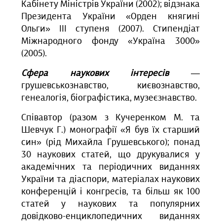
Кабінету Міністрів України (2002); відзнака
Президента України «Орден княгині
Ольги» ІІІ ступеня (2007). Стипендіат
Міжнародного фонду «Україна 3000»
(2005).
Сфера наукових інтересів
—
грушевськознавство, києвознавство,
генеалогія, біографістика, музеєзнавство.
Співавтор (разом з Кучеренком М. та
Шевчук Г.) монографії «Я був їх старший
син» (рід Михайла Грушевського); понад
30 наукових статей, що друкувалися у
академічних та періодичних виданнях
України та діаспори, матеріалах наукових
конференцій і конгресів, та більш як 100
статей у наукових та популярних
довідково-енциклопедичних виданнях