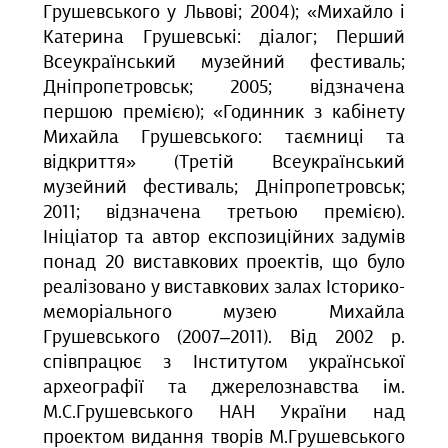
Грушевського у Львові; 2004); «Михайло і
Катерина Грушевські: діалог; Перший
Всеукраїнський музейний фестиваль;
Дніпропетровськ; 2005; відзначена
першою премією); «Годинник з кабінету
Михайла Грушевського: таємниці та
відкриття» (Третій Всеукраїнський
музейний фестиваль; Дніпропетровськ;
2011; відзначена третьою премією).
Ініціатор та автор експозиційних задумів
понад 20 виставкових проектів, що було
реалізовано у виставкових залах Історико-
меморіального музею Михайла
Грушевського (2007–2011). Від 2002 р.
співпрацює з Інститутом української
археографії та джерелознавства ім.
М.С.Грушевського НАН України над
проектом видання творів М.Грушевського