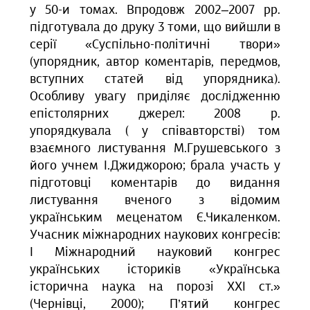
у 50-и томах. Впродовж 2002–2007 рр.
підготувала до друку 3 томи, що вийшли в
серії «Суспільно-політичні твори»
(упорядник, автор коментарів, передмов,
вступних статей від упорядника).
Особливу увагу приділяє дослідженню
епістолярних джерел: 2008 р.
упорядкувала ( у співавторстві) том
взаємного листування М.Грушевського з
його учнем І.Джиджорою; брала участь у
підготовці коментарів до видання
листування вченого з відомим
українським меценатом Є.Чикаленком.
Учасник міжнародних наукових конгресів:
І Міжнародний науковий конгрес
українських істориків «Українська
історична наука на порозі ХХІ ст.»
(Чернівці, 2000); П’ятий конгрес