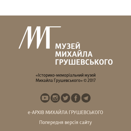
Гадаєте, що Михайло
В останній день
Грушевський усе життя
експозиції на вас чекає
був “батьком...
особлива...
«Історико-меморіальний музей
Михайла Грушевського» © 2017
е-АРХІВ МИХАЙЛА ГРУШЕВСЬКОГО
Попередня версія сайту