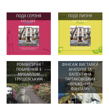
ПОДІЇ СЕРПНЯ
ПОДІЇ ЛИПНЯ
РОМАНТИЧНІ
ФІНІСАЖ ВИСТАВКИ
ПОБАЧЕННЯ З
АНАТОЛІЯ ТА
МИХАЙЛОМ
ВАЛЕНТИНА
ГРУШЕВСЬКИМ
ТАРТАКОВСЬКИХ
«ВРАЖЕННЯ І
ВИСТАВКИ: 29 та 30
У липні в музеї:
ФАНТАЗІЇ»
серпня о 14:00
ВИСТАВКИ: Вистав(к)а
Вистав(к)а...
«СВОЇ/ЧУЖІ ЛЮДИ,...