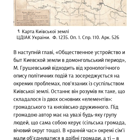
Карта Київської землі
ЦДІАК України. Ф. 1235. Оп. 1. Спр. 110. Арк. 526
В наступній главі, «Общественное устройство и
быт Киевской земли в домонгольський период»,
М. Грушевський відходить від хронологічного
опису політичних подій та зосереджується на
окремих проблемах, пов’язаних із суспільством
Київської землі. Останнє він розумів як таке, що
складалося із двох основних «елементів»:
громадського та князівсько-дружинного. Під
громадою автор має на увазі будь-яку групу
людей, що сама собою керує (сільська громада,
вічовий округ тощо). В «ранній час» окремі сім’ї
мали об’єднуватися в дрібні громади, а ті – в