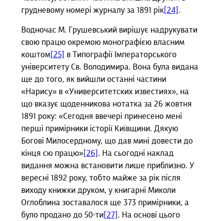
грудневому номері журналу за 1891 рік
[24]
.
Водночас М. Грушевський вирішує надрукувати
свою працю окремою монографією власним
коштом
[25]
в Типографії Імператорського
університету Св. Володимира. Вона була видана
ще до того, як вийшли останні частини
«Нарису» в «Университетских известиях», на
що вказує щоденникова нотатка за 26 жовтня
1891 року: «Сегодня ввечері принесено мені
перші примірники історії Київщини. Дякую
Богові Милосердному, що дав мині довести до
кінця сю працю»
[26]
. На сьогодні наклад
видання можна встановити лише приблизно. У
вересні 1892 року, тобто майже за рік після
виходу книжки друком, у книгарні Миколи
Оглоблина зоставалося ще 373 примірники, а
було продано до 50-ти
[27]
. На основі цього