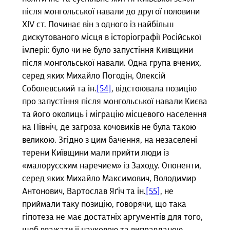
після монгольської навали до другої половини
XIV ст. Починає він з одного із найбільш
дискутованого місця в історіографії Російської
імперії: було чи не було запустіння Київщини
після монгольської навали. Одна група вчених,
серед яких Михайло Погодін, Олексій
Соболевський та ін.
[54]
, відстоювала позицію
про запустіння після монгольської навали Києва
та його околиць і міграцію місцевого населення
на Північ, де загроза кочовиків не була такою
великою. Згідно з цим бачення, на незаселені
терени Київщини мали прийти люди із
«малорусским наречием» із Заходу. Опоненти,
серед яких Михайло Максимович, Володимир
Антонович, Вартослав Яґіч та ін.
[55]
, не
приймали таку позицію, говорячи, що така
гіпотеза не має достатніх аргументів для того,