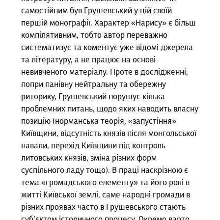
самостійним був Грушевський у цій своїй
першій монографії. Характер «Нарису» є більш
компілятивним, тобто автор переважно
систематизує та коментує уже відомі джерела
та літературу, а не працює на основі
невивченого матеріалу. Проте в дослідженні,
попри панівну нейтральну та обережну
риторику, Грушевський порушує кілька
проблемних питань, щодо яких наводить власну
позицію (норманська теорія, «запустіння»
Київщини, відсутність князів після монгольської
навали, перехід Київщини під контроль
литовських князів, зміна різних форм
суспільного ладу тощо). В праці наскрізною є
тема «громадського елементу» та його ролі в
житті Київської землі, саме народні громади в
різних проявах часто в Грушевського стають
суб’єктом історичного процесу. Окремо варто