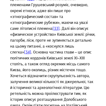
племенами Грушевський розуміє, очевидно,
окремі етноси, адже він пише про
«этнографический состав» та
«этнографические рубежи», маючи на увазі
саме літописні племена
[33]
. Далі він описує
«физическое устройство» Київської землі: річки,
пагорби, ліси, проте не зупиняється детально
на цьому питанні, а «коснулся лишь
слегка»
[34]
. Основна частина глави – це опис
політичних кордонів Київської землі ХІ–ХІІІ
століть, а також огляд окремих місць самого
Києва, його околиць, різних містечок тощо.
Хочеться відзначити скрупульозність автора,
залучення великої кількості як джерельної, так
й історичної та археологічної літератури. Цю
ретельність можна проілюструвати тим, як
історик описує розташування Долобського
озера. Окрім п’яти посилань на Іпатіївський