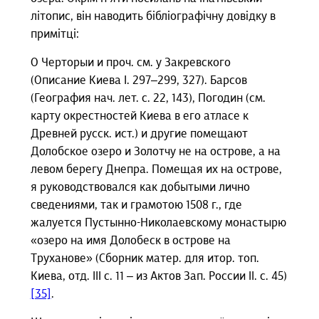
літопис, він наводить бібліографічну довідку в
примітці:
О Черторыи и проч. см. у Закревского
(Описание Киева I. 297–299, 327). Барсов
(География нач. лет. с. 22, 143), Погодин (см.
карту окрестностей Киева в его атласе к
Древней русск. ист.) и другие помещают
Долобское озеро и Золотчу не на острове, а на
левом берегу Днепра. Помещая их на острове,
я руководствовался как добытыми лично
сведениями, так и грамотою 1508 г., где
жалуется Пустынно-Николаевскому монастырю
«озеро на имя Долобеск в острове на
Труханове» (Сборник матер. для итор. топ.
Киева, отд. III с. 11 – из Актов Зап. России ІІ. с. 45)
[35]
.