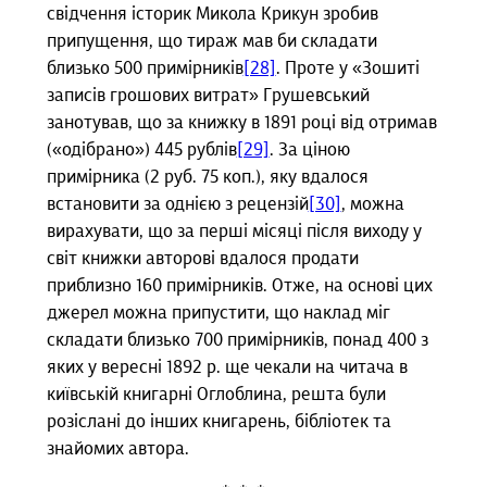
свідчення історик Микола Крикун зробив
припущення, що тираж мав би складати
близько 500 примірників
[28]
. Проте у «Зошиті
записів грошових витрат» Грушевський
занотував, що за книжку в 1891 році від отримав
(«одібрано») 445 рублів
[29]
. За ціною
примірника (2 руб. 75 коп.), яку вдалося
встановити за однією з рецензій
[30]
, можна
вирахувати, що за перші місяці після виходу у
світ книжки авторові вдалося продати
приблизно 160 примірників. Отже, на основі цих
джерел можна припустити, що наклад міг
складати близько 700 примірників, понад 400 з
яких у вересні 1892 р. ще чекали на читача в
київській книгарні Оглоблина, решта були
розіслані до інших книгарень, бібліотек та
знайомих автора.