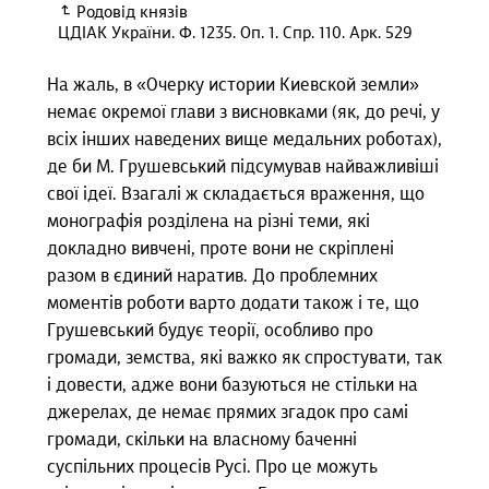
Родовід князів
ЦДІАК України. Ф. 1235. Оп. 1. Спр. 110. Арк. 529
На жаль, в «Очерку истории Киевской земли»
немає окремої глави з висновками (як, до речі, у
всіх інших наведених вище медальних роботах),
де би М. Грушевський підсумував найважливіші
свої ідеї. Взагалі ж складається враження, що
монографія розділена на різні теми, які
докладно вивчені, проте вони не скріплені
разом в єдиний наратив. До проблемних
моментів роботи варто додати також і те, що
Грушевський будує теорії, особливо про
громади, земства, які важко як спростувати, так
і довести, адже вони базуються не стільки на
джерелах, де немає прямих згадок про самі
громади, скільки на власному баченні
суспільних процесів Русі. Про це можуть