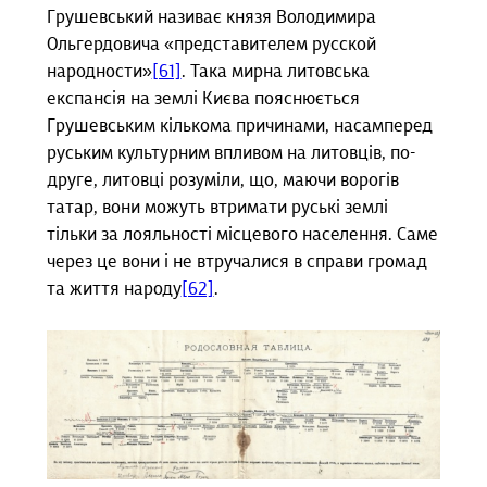
Грушевський називає князя Володимира
Ольгердовича «представителем русской
народности»
[61]
. Така мирна литовська
експансія на землі Києва пояснюється
Грушевським кількома причинами, насамперед
руським культурним впливом на литовців, по-
друге, литовці розуміли, що, маючи ворогів
татар, вони можуть втримати руські землі
тільки за лояльності місцевого населення. Саме
через це вони і не втручалися в справи громад
та життя народу
[62]
.