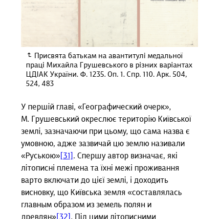
Присвята батькам на авантитулі медальної
праці Михайла Грушевського в різних варіантах
ЦДІАК України. Ф. 1235. Оп. 1. Спр. 110. Арк. 504,
524, 483
У першій главі, «Географический очерк»,
М. Грушевський окреслює територію Київської
землі, зазначаючи при цьому, що сама назва є
умовною, адже зазвичай цю землю називали
«Руською»
[31]
. Спершу автор визначає, які
літописні племена та їхні межі проживання
варто включати до цієї землі, і доходить
висновку, що Київська земля «составлялась
главным образом из земель полян и
древлян»
[32]
. Під цими літописними