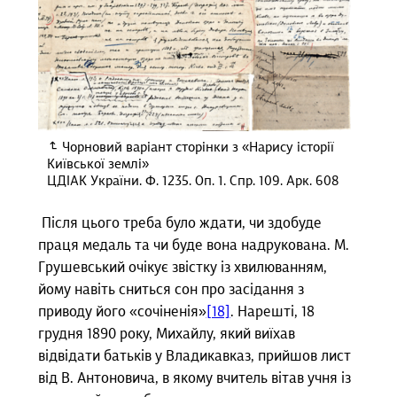
Чорновий варіант сторінки з «Нарису історії
Київської землі»
ЦДІАК України. Ф. 1235. Оп. 1. Спр. 109. Арк. 608
Після цього треба було ждати, чи здобуде
праця медаль та чи буде вона надрукована. М.
Грушевський очікує звістку із хвилюванням,
йому навіть сниться сон про засідання з
приводу його «сочіненія»
[18]
. Нарешті, 18
грудня 1890 року, Михайлу, який виїхав
відвідати батьків у Владикавказ, прийшов лист
від В. Антоновича, в якому вчитель вітав учня із