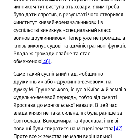
чинником тут виступають хозари, яким треба
було дати спротив, в результаті чого створився
«институт князей-военачальников» і в
суспільстві виникнув «специальный класс
воинов-дружинников». Тепер уже не громада, а
князь виконує судові та адміністративні функції.
Влада ж громади слабне та стає
обмеженою
[46]
.
Саме такий суспільний лад, «общинно-
дружинный» або «дружинно-вечевой», на
думку М. Грушевського, існує в Київській землі в
«удельно-вечевой период», тобто від смерті
Ярослава до монгольської навали. В цей час
влада князя не така сильна, як була раніше за
Святослава, Володимира та Ярослава, і князі
повинні були спиратися на місцеві земства
[47]
.
Проте все ж земства не мали вирішальної