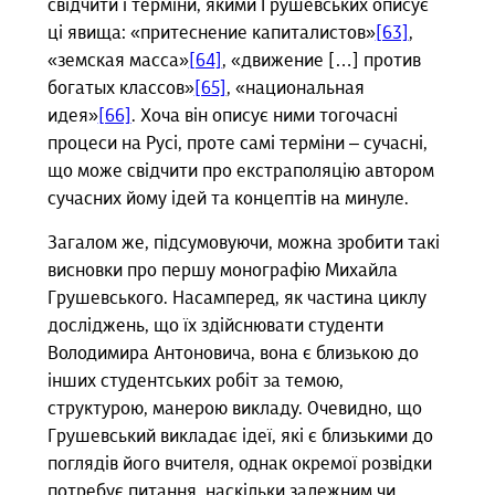
свідчити і терміни, якими Грушевських описує
ці явища: «притеснение капиталистов»
[63]
,
«земская масса»
[64]
, «движение […] против
богатых классов»
[65]
, «национальная
идея»
[66]
. Хоча він описує ними тогочасні
процеси на Русі, проте самі терміни – сучасні,
що може свідчити про екстраполяцію автором
сучасних йому ідей та концептів на минуле.
Загалом же, підсумовуючи, можна зробити такі
висновки про першу монографію Михайла
Грушевського. Насамперед, як частина циклу
досліджень, що їх здійснювати студенти
Володимира Антоновича, вона є близькою до
інших студентських робіт за темою,
структурою, манерою викладу. Очевидно, що
Грушевський викладає ідеї, які є близькими до
поглядів його вчителя, однак окремої розвідки
потребує питання, наскільки залежним чи