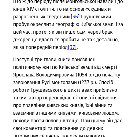
Що ж до періоду після монгольської навали і до
кінця XIV століття, то на основі «скудных и
разрозненных сведений»
[36]
Грушевський
пробує окреслити географію Київської землі і за
цей час, проте, як він пише сам, через брак
джерел це вдається зробити не так детально,
як за попередній період
[37]
.
Наступні три глави книги присвячені
політичному життю Київської землі від смерті
Ярослава Володимировича (1054 р.) до початку
завоювання Русі монголами (1237 р.). Спосіб
роботи Грушевського в цих главах приблизно
такий: автор переповідає літописні свідчення
про правління київських князів, їхні війни та
взаємини з іншими князями, київським людом,
походи проти половців тощо. При цьому він дає
свої коментарі та пояснення до деяких
літописних свідчень, подекуди наводить