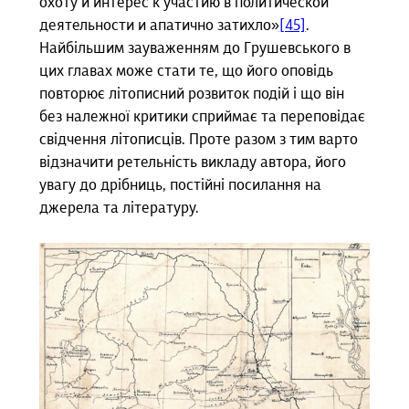
охоту и интерес к участию в политической
деятельности и апатично затихло»
[45]
.
Найбільшим зауваженням до Грушевського в
цих главах може стати те, що його оповідь
повторює літописний розвиток подій і що він
без належної критики сприймає та переповідає
свідчення літописців. Проте разом з тим варто
відзначити ретельність викладу автора, його
увагу до дрібниць, постійні посилання на
джерела та літературу.