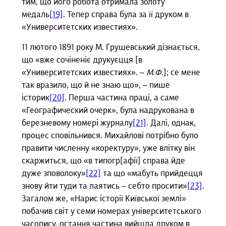
тим, що його робота отримала золоту
медаль
[19]
. Тепер справа була за її друком в
«Университетских известиях».
11 лютого 1891 року М. Грушевський дізнається,
що «вже сочіненіє друкуєцця [в
«Университетских известиях». –
М.Ф.
]; се мене
так вразило, що й не знаю що», – пише
історик
[20]
. Перша частина праці, а саме
«Географический очерк», була надрукована в
березневому номері журналу
[21]
. Далі, однак,
процес сповільнився. Михайлові потрібно було
правити численну «коректуру», уже влітку він
скаржиться, що «в типогр[афії] справа йде
дуже зповолоку»
[22]
та що «мабуть прийдецця
знову йти туди та лаятись – себто просити»
[23]
.
Загалом же, «Нарис історії Київської землі»
побачив світ у семи номерах університетського
часопису, остання частина вийшла друком в