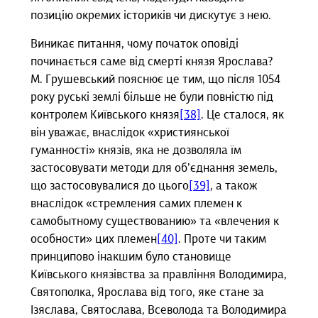
позицію окремих істориків чи дискутує з нею.
Виникає питання, чому початок оповіді
починається саме від смерті князя Ярослава?
М. Грушевський пояснює це тим, що після 1054
року руські землі більше не були повністю під
контролем Київського князя
[38]
. Це сталося, як
він уважає, внаслідок «християнської
гуманності» князів, яка не дозволяла їм
застосовувати методи для об’єднання земель,
що застосовувалися до цього
[39]
, а також
внаслідок «стремления самих племен к
самобытному существованию» та «влечения к
особности» цих племен
[40]
. Проте чи таким
принципово інакшим було становище
Київського князівства за правління Володимира,
Святополка, Ярослава від того, яке стане за
Ізяслава, Святослава, Всеволода та Володимира