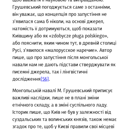
щоб вважати її науковою та виправданою.
Грушевський погоджується саме з останніми,
він уважає, що концепція про запустіння не
з’явилася сама б ніколи, на основі джерел,
натомість її дотримуються, щоб показати
Київщину або як «zdobycze pługa polskiego»,
або пояснити, яким чином тут, в древній столиці
Русі, з’явилося «малорусское наречие». Автор
пише, що про запустіння після монгольської
навали нам не дають підстави стверджувати як
писемні джерела, так і лінгвістичні
дослідження
[56]
.
Монгольській навалі М. Грушевський приписує
важливі наслідки, лише не в плані зміни
етнічного складу, а в зміні суспільного ладу.
Історик пише, що Київ не був у залежності від
суздальських та волинських князів, також немає
згадок про те, щоб у Києві правили свої місцеві