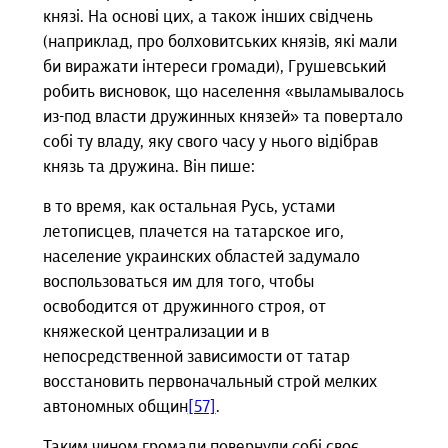
князі. На основі цих, а також інших свідчень
(наприклад, про болховитських князів, які мали
би виражати інтереси громади), Грушевський
робить висновок, що населення «выламывалось
из-под власти дружинных князей» та повертало
собі ту владу, яку свого часу у нього відібрав
князь та дружина. Він пише:
в то время, как остальная Русь, устами
летописцев, плачется на татарское иго,
население украинских областей задумало
воспользоваться им для того, чтобы
освободится от дружинного строя, от
княжеской централизации и в
непосредственной зависимости от татар
восстановить первоначальный строй мелких
автономных общин
[57]
.
Таким чином громади повернули собі своє