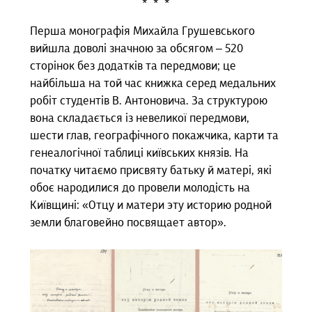
* * *
Перша монографія Михайла Грушевського
вийшла доволі значною за обсягом – 520
сторінок без додатків та передмови; це
найбільша на той час книжка серед медальних
робіт студентів В. Антоновича. За структурою
вона складається із невеликої передмови,
шести глав, географічного покажчика, карти та
генеалогічної таблиці київських князів. На
початку читаємо присвяту батьку й матері, які
обоє народилися до провели молодість на
Київщині: «Отцу и матери эту историю родной
земли благовейно посвящает автор».