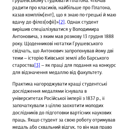
Грушевському студіювати Платона: «почав
радити про класиків, найбільше про Платона,
казав комплім[ент], що я знаю по-грецькі й маю
вдачу до філоз[офії]»
[2]
. Однак студент
вирішив спеціалізуватися у Володимира
Антоновича, з яким мав розмову 13 грудня 1888
року. Щоденникові нотатки Грушевського
свідчать, що Антонович запропонував йому дві
теми ‒ історію Київської землі або Барського
староства
[3]
‒ як праці для подання на конкурс
для відзначення медаллю від факультету.
Практика нагороджувати кращі студентські
дослідження медалями існувала в
університетах Російської імперії з 1837 р., її
започаткували з ціллю заохотити молодих
дослідників до підготовки вартісних наукових
праць. Якщо студент за свою роботу отримував
медаль або схвальний відгук, то він мав право