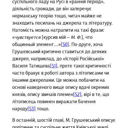
суспільного ладу на Русі в «ранній період»,
діяльність громади, де він заперечує
норманську теорію тощо, читач майже не
знаходить посилань на джерела та літературу.
Натомість можна натрапити на такі фрази:
«
чувствуется
[курсив мій –
М. Ф.
], что
общинный элемент…»
[50]
. По-друге, хоча
Грушевський критично ставиться до деяких
джерел, наприклад, до «Історії Російської»
Василя Татищева
[51]
, проте такої критичності
часто бракує в роботі автора з літописами чи
іншими джерелами. Це можна побачити на
основі наведеного вище опису вдачі окремих
князів, опису звичаїв племен
[52]
, вірі в те, що
літописець повинен виражати бачення
народу
[53]
тощо.
В останній, шостій главі, М. Грушевський описує
політичне та суспільне життя Київської землі