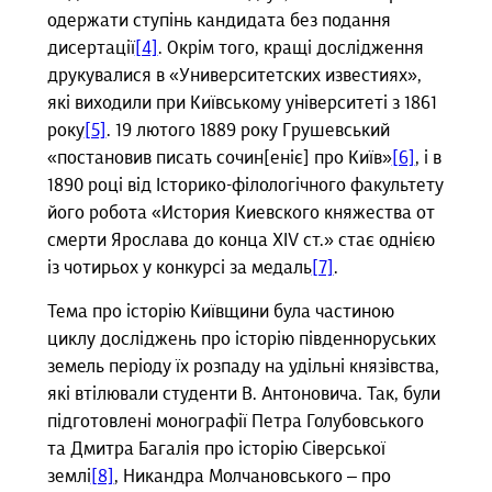
одержати ступінь кандидата без подання
дисертації
[4]
. Окрім того, кращі дослідження
друкувалися в «Университетских известиях»,
які виходили при Київському університеті з 1861
року
[5]
. 19 лютого 1889 року Грушевський
«постановив писать сочин[еніє] про Київ»
[6]
, і в
1890 році від Історико-філологічного факультету
його робота «История Киевского княжества от
смерти Ярослава до конца XIV ст.» стає однією
із чотирьох у конкурсі за медаль
[7]
.
Тема про історію Київщини була частиною
циклу досліджень про історію південноруських
земель періоду їх розпаду на удільні князівства,
які втілювали студенти В. Антоновича. Так, були
підготовлені монографії Петра Голубовського
та Дмитра Багалія про історію Сіверської
землі
[8]
, Никандра Молчановського – про