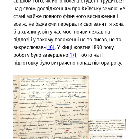
свідком того, як його колега-студент трудиться
над своїм дослідженням про Київську землю: «У
стані майже повного фізичного виснаження і
все ж, не бажаючи перервати свої заняття хоча
б а хвилину, він у час моєї появи лежав на
підлозі і у такому положенні не то писав, не то
викреслював»
[16]
. У кінці жовтня 1890 року
роботу було завершено
[17]
, тобто на її
підготовку було витрачено понад півтора року.