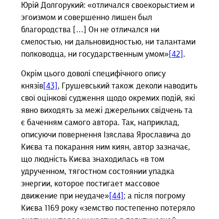
Юрій Долгорукий: «отличался своекорыстием и
эгоизмом и совершенно лишен был
благородства […] Он не отличался ни
смелостью, ни дальновидностью, ни талантами
полководца, ни государственным умом»
[42]
.
Окрім цього доволі специфічного опису
князів
[43]
, Грушевський також деколи наводить
свої оцінкові судження щодо окремих подій, які
явно виходять за межі джерельних свідчень та
є баченням самого автора. Так, наприклад,
описуючи повернення Ізяслава Ярославича до
Києва та покарання ним киян, автор зазначає,
що людність Києва знаходилась «в том
удрученном, тягостном состоянии упадка
энергии, которое постигает массовое
движение при неудаче»
[44]
; а після погрому
Києва 1169 року «земство постепенно потеряло