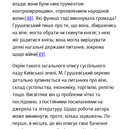
влади, вони були «инструментом
контролирующим», «проявлением народной
воли»
[48]
. Які функції тоді виконувала громада?
Грушевський пише про те, що вона, збираючись
на віче, могла обрати чи скинути князя; з нею
міг радитися князь; вона могла вирішувати
деякі нагальні державні питання, зокрема
щодо війни
[49]
.
Окрім такого загального опису суспільного
ладу Київської землі, М. Грушевський окремо
детально зупиняється на питаннях про віче,
склад суспільства, економіку, торгівлю, релігію
тощо. Висвітлює він ці проблеми чітко та
послідовно, з постійними посиланнями на
джерела та літературу. Щодо роботи автора
може виникнути, проте, кілька зауважень. По-
перше, в місцях, де він описує своє бачення