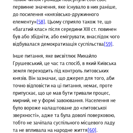
первинне значення, яке існувало в них раніше,
до посилення «князівсько-дружинного
елементу»
[58]
. Цьому сприяло також те, що
«багатий клас» після середини XIII ст. повинен
був або збідніти, або емігрувати, внаслідок чого
відбувалася демократизація суспільства
[59]
.
Інше питання, яке висвітлює Михайло
Грушевський, це час та спосіб, в який Київська
земля переходить під контроль литовських
князів. Він зазначає, що джерел для того, аби
точно відповісти на ці питання, немає, проте
припускає, що це мав бути тривали процес,
мирний, не у формі завоювання. Населення не
було вороже налаштоване до «литовської
зверхності», адже та була доволі поверховою,
тобто не зачіпала суспільного місцевого ладу
та не впливала на народне життя
[60]
.