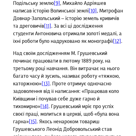
Подільську землю
[9]
, Михайло Адріяшев
написав історію Волинської землі
[10]
, Митрофан
Довнар-Запольський – історію земель кривичів
та дреговичів
[11]
. За всі ці дослідження
студенти Антоновича отримали золоті медалі, а
їхні роботи було надруковано як монографії
[12]
.
Над своїм дослідженням М. Грушевський
починає працювати в лютому 1889 року, на
третьому році навчання. Він витрачає на нього
багато часу й зусиль, називає роботу «тяжкою,
каторжною»
[13]
. Проте отримує одночасно
задоволення від її написання: «Працював коло
Київщини і почував себе дуже гарно й
тихомирно»
[14]
. Грушевський мріє про успіх
своєї праці, молиться в церкві, щоб «була вона
гарна»
[15]
. Якось ненароком товариш
Грушевського Леонід Добровольський став