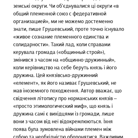
земські округи. Чи об’єднувалися ці округи «в
общий племенной союз с федеративной
организацией», ми не можемо достеменно
знати, пише Грушевський, проте точно існувало
«живое сознание племенного единства и
солидарности». Такий лад, коли справами
керувала громада («общинный строй»),
змінився з часом на «общинно-дружинный»,
коли керівництво на себе беруть князь і його
дружина. Цей князівсько-дружинний
«елемент», як його називає Грушевський, не
мав іноземного походження. Автор вважає, що
свідчення літопису про норманських князів –
«просто этимологический миф», що князь і
дружина самі є вихідцями із громади, лише
вони з часом від неї відокремлюються. Їхня
поява була зумовлена війнами племен між
собою та необхідністю оборонятися. Важливим