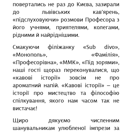
повертались не раз до Києва, зазирали
до львівських кав’ярень,
«підслуховуючи» розмови Професора з
його учнями, приятелями, колегами,
рідними й найріднішими.
Смакуючи філіжанку «Sub divo»,
«Монополь», «Фамілія»,
«Професорівна», «ММК», «Під зорями»,
наші гості щораз переконувалися, що
«кавові історії» зовсім не про
ароматний напій. «Кавові історії» – це
історії про мистецтво та філософію
спілкування, якого нам часом так не
вистачає!
Щиро дякуємо численним
шанувальникам улюбленої імпрези за