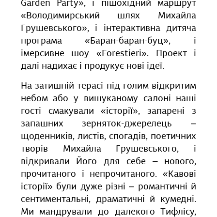
Garden Party», і пішохідний маршрут
«Володимирський шлях Михайла
Грушевського», і інтерактивна дитяча
програма «Баран-баран-буц», і
імерсивне шоу «Forestieri». Проект і
далі надихає і продукує нові ідеї.
На затишній терасі під голим відкритим
небом або у вишуканому салоні наші
гості смакували «історії», запарені з
запашних зерняток-джерелець –
щоденників, листів, спогадів, поетичних
творів Михайла Грушевського, і
відкривали Його для себе – нового,
прочитаного і непрочитаного. «Кавові
історії» були дуже різні – романтичні й
сентиментальні, драматичні й кумедні.
Ми мандрували до далекого Тифлісу,