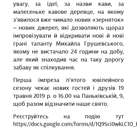
увагу, за ідеї, за назви кави, за
малесеньке кавове деревце, на якому
з’явилося вже чимало нових «зерняток»
– нових джерел, які дозволяють щораз
імпровізувати й відкривати нові й нові
грані таланту Михайла Грушевського,
якому не вистачало 24 години на добу,
але який знаходив час на таку дорогу
забаву як спілкування.
Перша імпреза п’ятого ювілейного
сезону чекає нових гостей і друзів 19
травня 2019 р. о 16.00 на Паньківській, 9,
щоб разом відзначити наше свято.
Реєструйтесь на подію тут
https://docs.google.com/forms/d/1Q9Sci0wkLC1