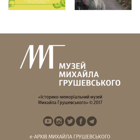
Грушевського та бренд...
Вистав(к)а...
У липні в музеї:
Гадаєте, що Михайло
ВИСТАВКИ: Вистав(к)а
Грушевський усе життя
«СВОЇ/ЧУЖІ ЛЮДИ,...
був “батьком...
«Історико-меморіальний музей
Михайла Грушевського» © 2017
е-АРХІВ МИХАЙЛА ГРУШЕВСЬКОГО