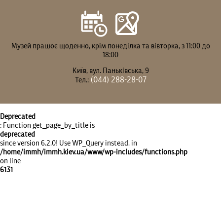
Музей працює щоденно, крім понеділка та вівторка, з 11:00 до
18:00
Київ, вул. Паньківська, 9
(044) 288-28-07
Тел.:
Deprecated
: Function get_page_by_title is
deprecated
since version 6.2.0! Use WP_Query instead. in
/home/immh/immh.kiev.ua/www/wp-includes/functions.php
on line
6131