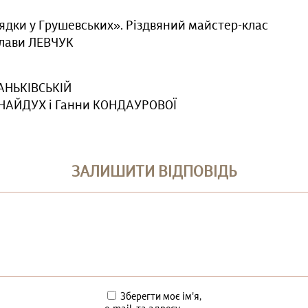
дки у Грушевських». Різдвяний майстер-клас
слави ЛЕВЧУК
НЬКІВСЬКІЙ
ї НАЙДУХ і Ганни КОНДАУРОВОЇ
ЗАЛИШИТИ ВІДПОВІДЬ
Зберегти моє ім'я,