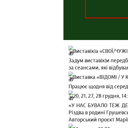
Вистав(к)а «СВОЇ/ЧУЖ
Задум вистав(к)и передба
за сеансами, які відбува
Виставка «ВІДОМІ / У
Працює щодня від серед
20, 21, 27, 28 грудня, 14
«У НАС БУВАЛО ТЕЖ ДЕР
Різдва в родині Грушевс
Авторський проєкт Мар