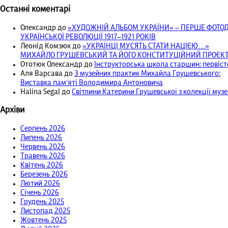
Останні коментарі
Олександр
до
«ХУДОЖНІЙ АЛЬБОМ УКРАЇНИ» – ПЕРШЕ ФОТ
УКРАЇНСЬКОЇ РЕВОЛЮЦІЇ 1917‒1921 РОКІВ
Леонід Комзюк
до
«УКРАЇНЦІ МУСЯТЬ СТАТИ НАЦІЄЮ…»
МИХАЙЛО ГРУШЕВСЬКИЙ ТА ЙОГО КОНСТИТУЦІЙНИЙ ПРОЄКТ 
Ототюк Олександр
до
Інструкторська школа старшин: первісто
Аля Варсава
до
З музейних практик Михайла Грушевського:
Виставка пам’яті Володимира Антоновича
Halina Segal
до
Світлини Катерини Грушевської з колекції муз
Архіви
Серпень 2026
Липень 2026
Червень 2026
Травень 2026
Квітень 2026
Березень 2026
Лютий 2026
Січень 2026
Грудень 2025
Листопад 2025
Жовтень 2025