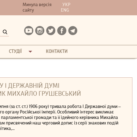
Минула версія
УКР
сайту
ENG
СТУДІЇ
КОНТАКТИ
У І ДЕРЖАВНІЙ ДУМІ
ВНИК МИХАЙЛО ГРУШЕВСЬКИЙ
липня (за ст. ст.) 1906 року) тривала робота І Державної думи ‒
 органу Російської імперії. Особливий інтерес викликає
ї парламентської громади та її ідейного керівника Михайла
м присвячений наш черговий допис із серії знакових подій
тика,...