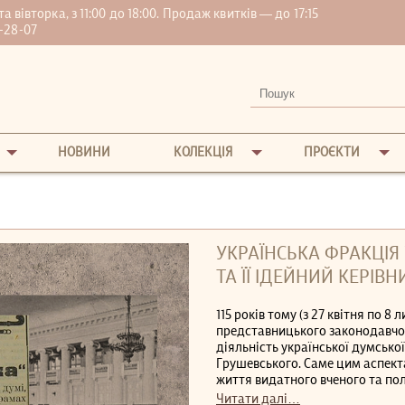
вівторка, з 11:00 до 18:00. Продаж квитків — до 17:15
-28-07
НОВИНИ
КОЛЕКЦІЯ
ПРОЄКТИ
УКРАЇНСЬКА ФРАКЦІЯ 
ТА ЇЇ ІДЕЙНИЙ КЕРІ
115 років тому (з 27 квітня по 8 
представницького законодавчого
діяльність української думсько
Грушевського. Саме цим аспекта
життя видатного вченого та полі
Читати далі…