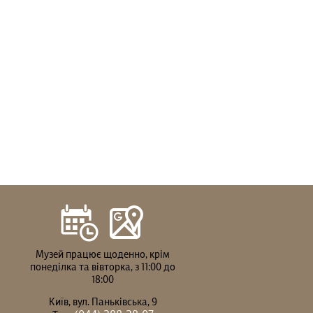
Музей працює щоденно, крім
понеділка та вівторка, з 11:00 до
18:00
Київ, вул. Паньківська, 9