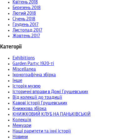
Квітень 2018
Березень 2018
Лютий 2018
Січень 2018
Грудень 2017
Листопад 2017
Жовтень 2017
Категорії
Exhibitions
Garden Party: 1920-ті
Miscellanea
Іконографічна збірка
Інше
Історія музею
Історичні вправи в Домі Грушевських
Від колекції до традиції
Кавові історії Грушевських
Книжкова збірка
КНИЖКОВИЙ КЛУБ НА ПАНЬКІВСЬКІЙ
Колекція
Мемуари
Наші раритети та їхні історії
Новини