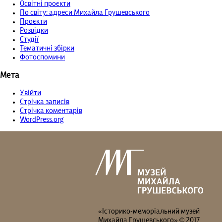
Освітні проєкти
По світу: адреси Михайла Грушевського
Проєкти
Розвідки
Студії
Тематичні збірки
Фотоспомини
Мета
Увійти
Стрічка записів
Стрічка коментарів
WordPress.org
«Історико-меморіальний музей
Михайла Грушевського» © 2017