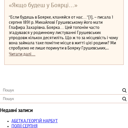
«Якщо будеш у Боярці…»
“Если будешь в Боярке, кланяйся от нас…”[1], − писала 1
серпня 1891 р. Михайлові Грушевському його мати
Глафира Захарівна. Боярка… Цей топонім часто
згадувався у родинному листуванні Грушевських
упродовж кількох десятиліть. Що ж то за місцевість і чому
вона займала таке помітне місце в житті цієї родини? Ми
спробуємо не лише поринути в Боярку Грушевських,...
Читати далі…
Недавні записи
АБЕТКА.ГЕОРГІЙ НАРБУТ
ПОДІЇ СЕРПНЯ