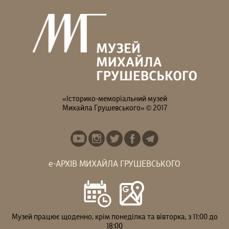
«Історико-меморіальний музей
Михайла Грушевського» © 2017
е-АРХІВ МИХАЙЛА ГРУШЕВСЬКОГО
Музей працює щоденно, крім понеділка та вівторка, з 11:00 до
18:00