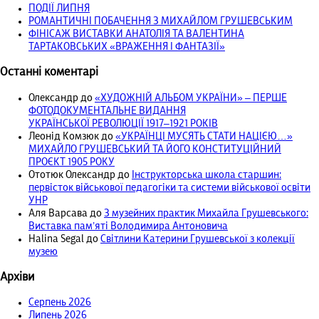
ПОДІЇ ЛИПНЯ
РОМАНТИЧНІ ПОБАЧЕННЯ З МИХАЙЛОМ ГРУШЕВСЬКИМ
ФІНІСАЖ ВИСТАВКИ АНАТОЛІЯ ТА ВАЛЕНТИНА
ТАРТАКОВСЬКИХ «ВРАЖЕННЯ І ФАНТАЗІЇ»
Останні коментарі
Олександр
до
«ХУДОЖНІЙ АЛЬБОМ УКРАЇНИ» – ПЕРШЕ
ФОТОДОКУМЕНТАЛЬНЕ ВИДАННЯ
УКРАЇНСЬКОЇ РЕВОЛЮЦІЇ 1917‒1921 РОКІВ
Леонід Комзюк
до
«УКРАЇНЦІ МУСЯТЬ СТАТИ НАЦІЄЮ…»
МИХАЙЛО ГРУШЕВСЬКИЙ ТА ЙОГО КОНСТИТУЦІЙНИЙ
ПРОЄКТ 1905 РОКУ
Ототюк Олександр
до
Інструкторська школа старшин:
первісток військової педагогіки та системи військової освіти
УНР
Аля Варсава
до
З музейних практик Михайла Грушевського:
Виставка пам’яті Володимира Антоновича
Halina Segal
до
Світлини Катерини Грушевської з колекції
музею
Архіви
Серпень 2026
Липень 2026