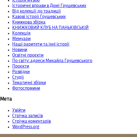
Історія музею
Історичні вправи в Домі Грушевських
Від колекції до традиції
Кавові історії Грушевських
Книжкова збірка
КНИЖКОВИЙ КЛУБ НА ПАНЬКІВСЬКІЙ
Колекція
Мемуари
Наші раритети та їхні історії
Новини
Освітні проєкти
По світу: адреси Михайла Грушевського
Проєкти
Розвідки
Студії
Тематичні збірки
Фотоспомини
Мета
Увійти
Стрічка записів
Стрічка коментарів
WordPress.org