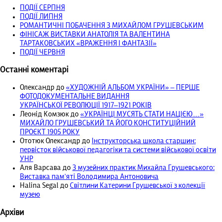
ПОДІЇ СЕРПНЯ
ПОДІЇ ЛИПНЯ
РОМАНТИЧНІ ПОБАЧЕННЯ З МИХАЙЛОМ ГРУШЕВСЬКИМ
ФІНІСАЖ ВИСТАВКИ АНАТОЛІЯ ТА ВАЛЕНТИНА
ТАРТАКОВСЬКИХ «ВРАЖЕННЯ І ФАНТАЗІЇ»
ПОДІЇ ЧЕРВНЯ
Останні коментарі
Олександр
до
«ХУДОЖНІЙ АЛЬБОМ УКРАЇНИ» – ПЕРШЕ
ФОТОДОКУМЕНТАЛЬНЕ ВИДАННЯ
УКРАЇНСЬКОЇ РЕВОЛЮЦІЇ 1917‒1921 РОКІВ
Леонід Комзюк
до
«УКРАЇНЦІ МУСЯТЬ СТАТИ НАЦІЄЮ…»
МИХАЙЛО ГРУШЕВСЬКИЙ ТА ЙОГО КОНСТИТУЦІЙНИЙ
ПРОЄКТ 1905 РОКУ
Ототюк Олександр
до
Інструкторська школа старшин:
первісток військової педагогіки та системи військової освіти
УНР
Аля Варсава
до
З музейних практик Михайла Грушевського:
Виставка пам’яті Володимира Антоновича
Halina Segal
до
Світлини Катерини Грушевської з колекції
музею
Архіви