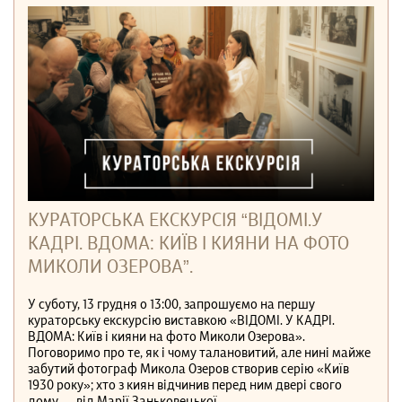
КУРАТОРСЬКА ЕКСКУРСІЯ “ВІДОМІ.У
КАДРІ. ВДОМА: КИЇВ І КИЯНИ НА ФОТО
МИКОЛИ ОЗЕРОВА”.
У суботу, 13 грудня о 13:00, запрошуємо на першу
кураторську екскурсію виставкою «ВІДОМІ. У КАДРІ.
ВДОМА: Київ і кияни на фото Миколи Озерова».
Поговоримо про те, як і чому талановитий, але нині майже
забутий фотограф Микола Озеров створив серію «Київ
1930 року»; хто з киян відчинив перед ним двері свого
дому — від Марії Заньковецької...