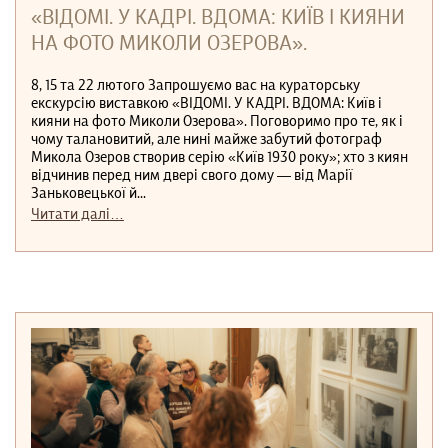
«ВІДОМІ. У КАДРІ. ВДОМА: КИЇВ І КИЯНИ
НА ФОТО МИКОЛИ ОЗЕРОВА».
8, 15 та 22 лютого Запрошуємо вас на кураторську
екскурсію виставкою «ВІДОМІ. У КАДРІ. ВДОМА: Київ і
кияни на фото Миколи Озерова». Поговоримо про те, як і
чому талановитий, але нині майже забутий фотограф
Микола Озеров створив серію «Київ 1930 року»; хто з киян
відчинив перед ним двері свого дому — від Марії
Заньковецької й...
Читати далі…