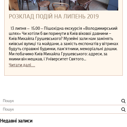
РОЗКЛАД ПОДІЙ НА ЛИПЕНЬ 2019
13 липня ‒ 15.00 ‒ Пішохідна екскурсія «Володимирський
шлях» Чи хотіли б ви поринути в Київ вікової давнини −
Київ Михайла Грушевського? Музейні зали нам замінять
київські вулиці та майдани, а замість експонатів у вітринах
будуть справжні будинки, пам’ятники, меморіальні дошки.
Ми побачимо Київ Михайла Грушевського: адреси, за
якими він мешкав, і Університет Святого...
Читати далі…
Недавні записи