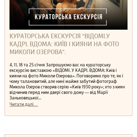
КУРАТОРСЬКА ЕКСКУРСІЯ “ВІДОМІ.У
КАДРІ. ВДОМА: КИЇВ І КИЯНИ НА ФОТО
МИКОЛИ ОЗЕРОВА”.
4, 11, 18 та 25 січня Запрошуємо вас на кураторську
екскурсію виставкою «ВІДОМІ. У КАДРІ. ВДОМА: Київ і
кияни на фото Миколи Озерова». Поговоримо про те, як і
чому талановитий, але нині майже забутий фотограф
Микола Озеров створив серію «Київ 1930 року»; хто з киян
відчинив перед ним двері свого дому — від Марії
Заньковецької...
Читати далі…