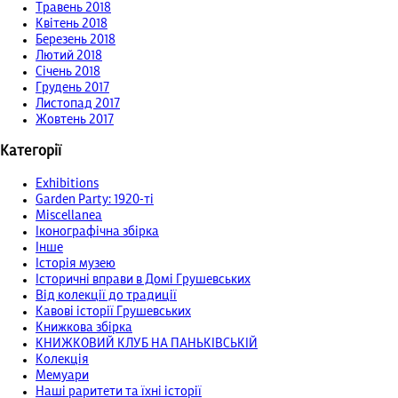
Травень 2018
Квітень 2018
Березень 2018
Лютий 2018
Січень 2018
Грудень 2017
Листопад 2017
Жовтень 2017
Категорії
Exhibitions
Garden Party: 1920-ті
Miscellanea
Іконографічна збірка
Інше
Історія музею
Історичні вправи в Домі Грушевських
Від колекції до традиції
Кавові історії Грушевських
Книжкова збірка
КНИЖКОВИЙ КЛУБ НА ПАНЬКІВСЬКІЙ
Колекція
Мемуари
Наші раритети та їхні історії