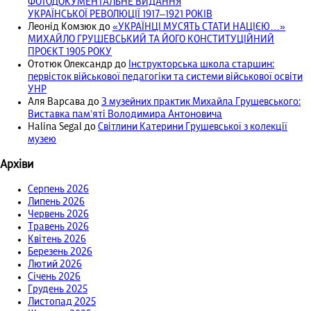
ФОТОДОКУМЕНТАЛЬНЕ ВИДАННЯ
УКРАЇНСЬКОЇ РЕВОЛЮЦІЇ 1917‒1921 РОКІВ
Леонід Комзюк
до
«УКРАЇНЦІ МУСЯТЬ СТАТИ НАЦІЄЮ…»
МИХАЙЛО ГРУШЕВСЬКИЙ ТА ЙОГО КОНСТИТУЦІЙНИЙ
ПРОЄКТ 1905 РОКУ
Ототюк Олександр
до
Інструкторська школа старшин:
первісток військової педагогіки та системи військової освіти
УНР
Аля Варсава
до
З музейних практик Михайла Грушевського:
Виставка пам’яті Володимира Антоновича
Halina Segal
до
Світлини Катерини Грушевської з колекції
музею
Архіви
Серпень 2026
Липень 2026
Червень 2026
Травень 2026
Квітень 2026
Березень 2026
Лютий 2026
Січень 2026
Грудень 2025
Листопад 2025