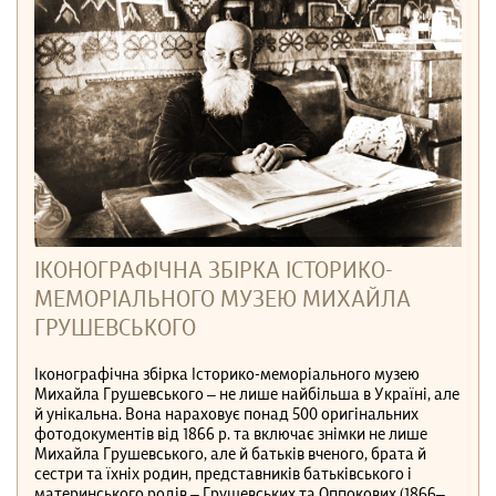
ІКОНОГРАФІЧНА ЗБІРКА ІСТОРИКО-
МЕМОРІАЛЬНОГО МУЗЕЮ МИХАЙЛА
ГРУШЕВСЬКОГО
Іконографічна збірка Історико-меморіального музею
Михайла Грушевського ‒ не лише найбільша в Україні, але
й унікальна. Вона нараховує понад 500 оригінальних
фотодокументів від 1866 р. та включає знімки не лише
Михайла Грушевського, але й батьків вченого, брата й
сестри та їхніх родин, представників батьківського і
материнського родів ‒ Грушевських та Оппокових (1866–