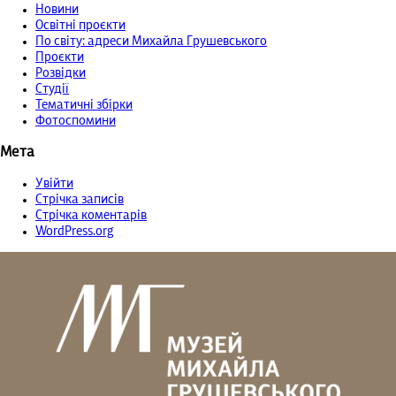
Новини
Освітні проєкти
По світу: адреси Михайла Грушевського
Проєкти
Розвідки
Студії
Тематичні збірки
Фотоспомини
Мета
Увійти
Стрічка записів
Стрічка коментарів
WordPress.org