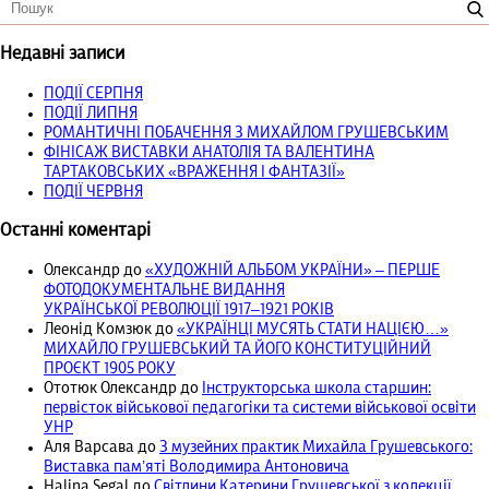
Недавні записи
ПОДІЇ СЕРПНЯ
ПОДІЇ ЛИПНЯ
РОМАНТИЧНІ ПОБАЧЕННЯ З МИХАЙЛОМ ГРУШЕВСЬКИМ
ФІНІСАЖ ВИСТАВКИ АНАТОЛІЯ ТА ВАЛЕНТИНА
ТАРТАКОВСЬКИХ «ВРАЖЕННЯ І ФАНТАЗІЇ»
ПОДІЇ ЧЕРВНЯ
Останні коментарі
Олександр
до
«ХУДОЖНІЙ АЛЬБОМ УКРАЇНИ» – ПЕРШЕ
ФОТОДОКУМЕНТАЛЬНЕ ВИДАННЯ
УКРАЇНСЬКОЇ РЕВОЛЮЦІЇ 1917‒1921 РОКІВ
Леонід Комзюк
до
«УКРАЇНЦІ МУСЯТЬ СТАТИ НАЦІЄЮ…»
МИХАЙЛО ГРУШЕВСЬКИЙ ТА ЙОГО КОНСТИТУЦІЙНИЙ
ПРОЄКТ 1905 РОКУ
Ототюк Олександр
до
Інструкторська школа старшин:
первісток військової педагогіки та системи військової освіти
УНР
Аля Варсава
до
З музейних практик Михайла Грушевського:
Виставка пам’яті Володимира Антоновича
Halina Segal
до
Світлини Катерини Грушевської з колекції