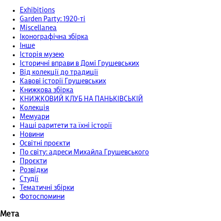
Exhibitions
Garden Party: 1920-ті
Miscellanea
Іконографічна збірка
Інше
Історія музею
Історичні вправи в Домі Грушевських
Від колекції до традиції
Кавові історії Грушевських
Книжкова збірка
КНИЖКОВИЙ КЛУБ НА ПАНЬКІВСЬКІЙ
Колекція
Мемуари
Наші раритети та їхні історії
Новини
Освітні проєкти
По світу: адреси Михайла Грушевського
Проєкти
Розвідки
Студії
Тематичні збірки
Фотоспомини
Мета