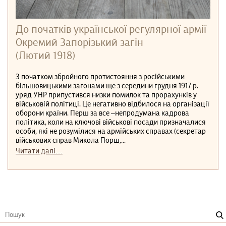
До початків української регулярної армії
Окремий Запорізький загін
(Лютий 1918)
З початком збройного протистояння з російськими
більшовицькими загонами ще з середини грудня 1917 р.
уряд УНР припустився низки помилок та прорахунків у
військовій політиці. Це негативно відбилося на організації
оборони країни. Перш за все –непродумана кадрова
політика, коли на ключові військові посади призначалися
особи, які не розумілися на армійських справах (секретар
військових справ Микола Порш,...
Читати далі…