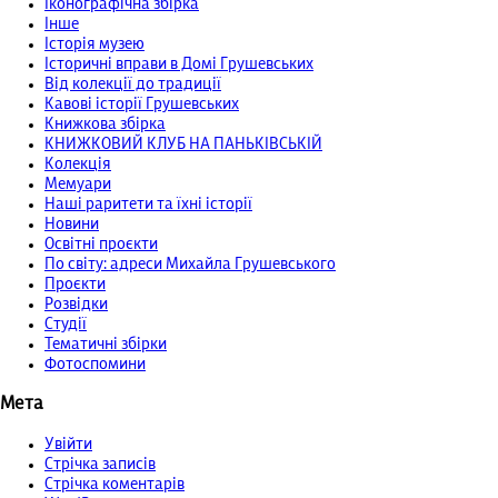
Іконографічна збірка
Інше
Історія музею
Історичні вправи в Домі Грушевських
Від колекції до традиції
Кавові історії Грушевських
Книжкова збірка
КНИЖКОВИЙ КЛУБ НА ПАНЬКІВСЬКІЙ
Колекція
Мемуари
Наші раритети та їхні історії
Новини
Освітні проєкти
По світу: адреси Михайла Грушевського
Проєкти
Розвідки
Студії
Тематичні збірки
Фотоспомини
Мета
Увійти
Стрічка записів
Стрічка коментарів