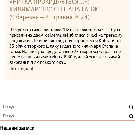
«НИТКА ПРОКИДАЄТЬСЯ…»:
КИЛИМАРСТВО СТЕПАНА ГАНЖІ
(9 березня – 26 травня 2024)
Ретроспективна виставка “Нитка прокидається…” була
присвячена двом ювілеям, які збіглися в часі на третьому
році війни: 210-й річниці від дня народження Кобзаря та
35-річчю творчого шляху видатного килимаря Степана
Ганжі. На ній було представлено 28 творів майстра – і не
лише перші килими з кінця 1980-х, але й ескізи, зазвичай
заховані від людського ока...
Читати далі…
Недавні записи