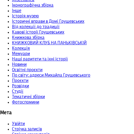
Іконографічна збірка
Інше
Історія музею
Історичні вправи в Домі Грушевських
Від колекції до традиції
Кавові історії Грушевських
Книжкова збірка
КНИЖКОВИЙ КЛУБ НА ПАНЬКІВСЬКІЙ
Колекція
Мемуари
Наші раритети та їхні історії
Новини
Освітні проєкти
По світу: адреси Михайла Грушевського
Проєкти
Розвідки
Студії
Тематичні збірки
Фотоспомини
Мета
Увійти
Стрічка записів