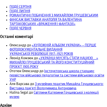
ПОДІЇ СЕРПНЯ
ПОДІЇ ЛИПНЯ
РОМАНТИЧНІ ПОБАЧЕННЯ З МИХАЙЛОМ ГРУШЕВСЬКИМ
ФІНІСАЖ ВИСТАВКИ АНАТОЛІЯ ТА ВАЛЕНТИНА
ТАРТАКОВСЬКИХ «ВРАЖЕННЯ І ФАНТАЗІЇ»
ПОДІЇ ЧЕРВНЯ
Останні коментарі
Олександр
до
«ХУДОЖНІЙ АЛЬБОМ УКРАЇНИ» – ПЕРШЕ
ФОТОДОКУМЕНТАЛЬНЕ ВИДАННЯ
УКРАЇНСЬКОЇ РЕВОЛЮЦІЇ 1917‒1921 РОКІВ
Леонід Комзюк
до
«УКРАЇНЦІ МУСЯТЬ СТАТИ НАЦІЄЮ…»
МИХАЙЛО ГРУШЕВСЬКИЙ ТА ЙОГО КОНСТИТУЦІЙНИЙ
ПРОЄКТ 1905 РОКУ
Ототюк Олександр
до
Інструкторська школа старшин:
первісток військової педагогіки та системи військової освіти
УНР
Аля Варсава
до
З музейних практик Михайла Грушевського:
Виставка пам’яті Володимира Антоновича
Halina Segal
до
Світлини Катерини Грушевської з колекції
музею
Архіви