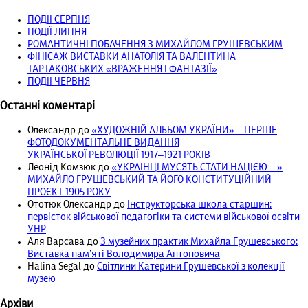
ПОДІЇ СЕРПНЯ
ПОДІЇ ЛИПНЯ
РОМАНТИЧНІ ПОБАЧЕННЯ З МИХАЙЛОМ ГРУШЕВСЬКИМ
ФІНІСАЖ ВИСТАВКИ АНАТОЛІЯ ТА ВАЛЕНТИНА
ТАРТАКОВСЬКИХ «ВРАЖЕННЯ І ФАНТАЗІЇ»
ПОДІЇ ЧЕРВНЯ
Останні коментарі
Олександр
до
«ХУДОЖНІЙ АЛЬБОМ УКРАЇНИ» – ПЕРШЕ
ФОТОДОКУМЕНТАЛЬНЕ ВИДАННЯ
УКРАЇНСЬКОЇ РЕВОЛЮЦІЇ 1917‒1921 РОКІВ
Леонід Комзюк
до
«УКРАЇНЦІ МУСЯТЬ СТАТИ НАЦІЄЮ…»
МИХАЙЛО ГРУШЕВСЬКИЙ ТА ЙОГО КОНСТИТУЦІЙНИЙ
ПРОЄКТ 1905 РОКУ
Ототюк Олександр
до
Інструкторська школа старшин:
первісток військової педагогіки та системи військової освіти
УНР
Аля Варсава
до
З музейних практик Михайла Грушевського:
Виставка пам’яті Володимира Антоновича
Halina Segal
до
Світлини Катерини Грушевської з колекції
музею
Архіви