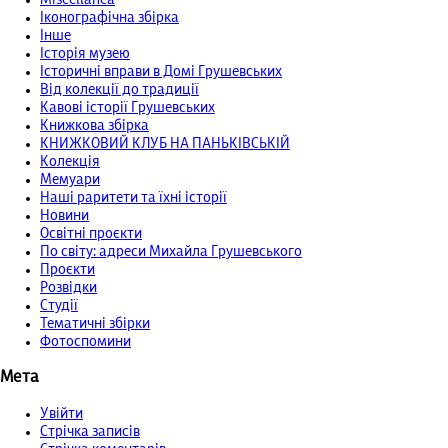
Іконографічна збірка
Інше
Історія музею
Історичні вправи в Домі Грушевських
Від колекції до традиції
Кавові історії Грушевських
Книжкова збірка
КНИЖКОВИЙ КЛУБ НА ПАНЬКІВСЬКІЙ
Колекція
Мемуари
Наші раритети та їхні історії
Новини
Освітні проєкти
По світу: адреси Михайла Грушевського
Проєкти
Розвідки
Студії
Тематичні збірки
Фотоспомини
Мета
Увійти
Стрічка записів