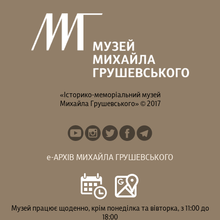
«Історико-меморіальний музей
Михайла Грушевського» © 2017
е-АРХІВ МИХАЙЛА ГРУШЕВСЬКОГО
Музей працює щоденно, крім понеділка та вівторка, з 11:00 до
18:00