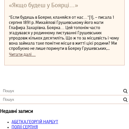
«Якщо будеш у Боярці…»
“Если будешь в Боярке, кланяйся от нас…”[1], − писала 1
серпня 1891 р. Михайлові Грушевському його мати
Глафира Захарівна. Боярка… Цей топонім часто
згадувався у родинному листуванні Грушевських
упродовж кількох десятиліть. Що ж то за місцевість і чому
вона займала таке помітне місце в житті цієї родини? Ми
спробуємо не лише поринути в Боярку Грушевських,...
Читати далі…
Недавні записи
АБЕТКА.ГЕОРГІЙ НАРБУТ
ПОДІЇ СЕРПНЯ