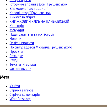
Історія музею
Історичні вправи в Домі Грушевських
Від колекції до традиції
Кавові історії Грушевських
Книжкова збірка
КНИЖКОВИЙ КЛУБ НА ПАНЬКІВСЬКІЙ
Колекція
Мемуари
Наші раритети та їхні історії
Новини
Освітні проєкти
По світу: адреси Михайла Грушевського
Проєкти
Розвідки
Студії
Тематичні збірки
Фотоспомини
Мета
Увійти
Стрічка записів
Стрічка коментарів
WordPress.org