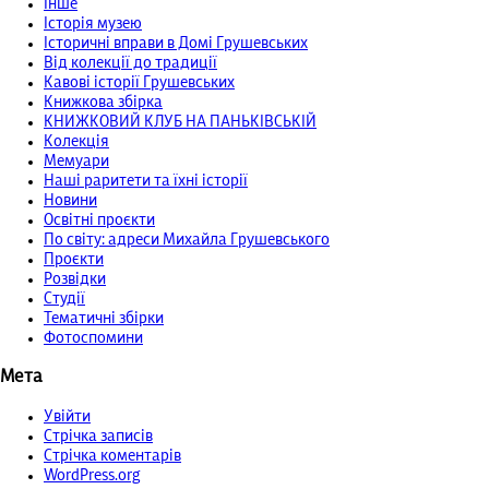
Інше
Історія музею
Історичні вправи в Домі Грушевських
Від колекції до традиції
Кавові історії Грушевських
Книжкова збірка
КНИЖКОВИЙ КЛУБ НА ПАНЬКІВСЬКІЙ
Колекція
Мемуари
Наші раритети та їхні історії
Новини
Освітні проєкти
По світу: адреси Михайла Грушевського
Проєкти
Розвідки
Студії
Тематичні збірки
Фотоспомини
Мета
Увійти
Стрічка записів
Стрічка коментарів
WordPress.org