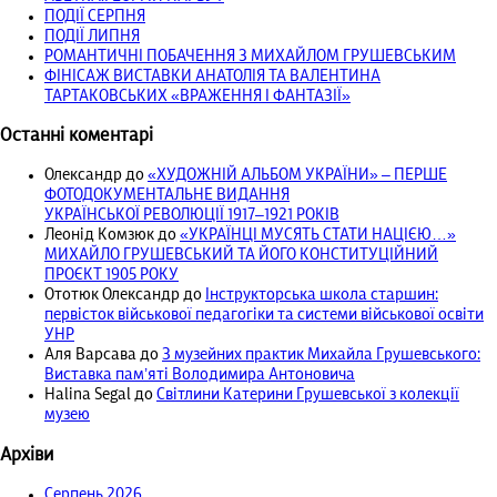
ПОДІЇ СЕРПНЯ
ПОДІЇ ЛИПНЯ
РОМАНТИЧНІ ПОБАЧЕННЯ З МИХАЙЛОМ ГРУШЕВСЬКИМ
ФІНІСАЖ ВИСТАВКИ АНАТОЛІЯ ТА ВАЛЕНТИНА
ТАРТАКОВСЬКИХ «ВРАЖЕННЯ І ФАНТАЗІЇ»
Останні коментарі
Олександр
до
«ХУДОЖНІЙ АЛЬБОМ УКРАЇНИ» – ПЕРШЕ
ФОТОДОКУМЕНТАЛЬНЕ ВИДАННЯ
УКРАЇНСЬКОЇ РЕВОЛЮЦІЇ 1917‒1921 РОКІВ
Леонід Комзюк
до
«УКРАЇНЦІ МУСЯТЬ СТАТИ НАЦІЄЮ…»
МИХАЙЛО ГРУШЕВСЬКИЙ ТА ЙОГО КОНСТИТУЦІЙНИЙ
ПРОЄКТ 1905 РОКУ
Ототюк Олександр
до
Інструкторська школа старшин:
первісток військової педагогіки та системи військової освіти
УНР
Аля Варсава
до
З музейних практик Михайла Грушевського:
Виставка пам’яті Володимира Антоновича
Halina Segal
до
Світлини Катерини Грушевської з колекції
музею
Архіви
Серпень 2026