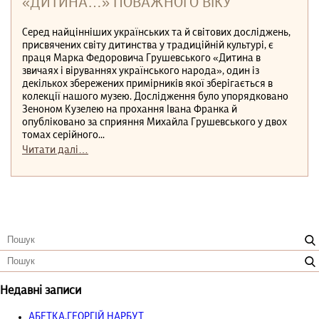
«ДИТИНА…» ПОВАЖНОГО ВІКУ
Серед найцінніших українських та й світових досліджень,
присвячених світу дитинства у традиційній культурі, є
праця Марка Федоровича Грушевського «Дитина в
звичаях і віруваннях українського народа», один із
декількох збережених примірників якої зберігається в
колекції нашого музею. Дослідження було упорядковано
Зеноном Кузелею на прохання Івана Франка й
опубліковано за сприяння Михайла Грушевського у двох
томах серійного...
Читати далі…
Недавні записи
АБЕТКА.ГЕОРГІЙ НАРБУТ