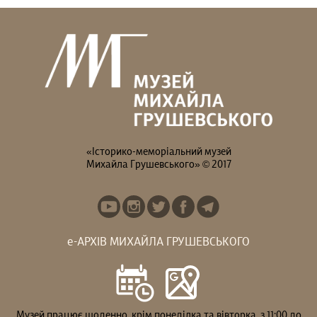
«Історико-меморіальний музей
Михайла Грушевського» © 2017
е-АРХІВ МИХАЙЛА ГРУШЕВСЬКОГО
Музей працює щоденно, крім понеділка та вівторка, з 11:00 до