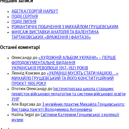
Недавні записи
АБЕТКА.ГЕОРГІЙ НАРБУТ
ПОДІЇ СЕРПНЯ
ПОДІЇ ЛИПНЯ
РОМАНТИЧНІ ПОБАЧЕННЯ З МИХАЙЛОМ ГРУШЕВСЬКИМ
ФІНІСАЖ ВИСТАВКИ АНАТОЛІЯ ТА ВАЛЕНТИНА
ТАРТАКОВСЬКИХ «ВРАЖЕННЯ І ФАНТАЗІЇ»
Останні коментарі
Олександр
до
«ХУДОЖНІЙ АЛЬБОМ УКРАЇНИ» – ПЕРШЕ
ФОТОДОКУМЕНТАЛЬНЕ ВИДАННЯ
УКРАЇНСЬКОЇ РЕВОЛЮЦІЇ 1917‒1921 РОКІВ
Леонід Комзюк
до
«УКРАЇНЦІ МУСЯТЬ СТАТИ НАЦІЄЮ…»
МИХАЙЛО ГРУШЕВСЬКИЙ ТА ЙОГО КОНСТИТУЦІЙНИЙ
ПРОЄКТ 1905 РОКУ
Ототюк Олександр
до
Інструкторська школа старшин:
первісток військової педагогіки та системи військової освіти
УНР
Аля Варсава
до
З музейних практик Михайла Грушевського:
Виставка пам’яті Володимира Антоновича
Halina Segal
до
Світлини Катерини Грушевської з колекції
музею