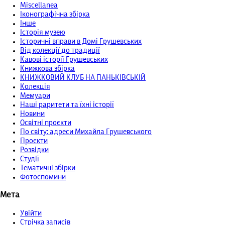
Miscellanea
Іконографічна збірка
Інше
Історія музею
Історичні вправи в Домі Грушевських
Від колекції до традиції
Кавові історії Грушевських
Книжкова збірка
КНИЖКОВИЙ КЛУБ НА ПАНЬКІВСЬКІЙ
Колекція
Мемуари
Наші раритети та їхні історії
Новини
Освітні проєкти
По світу: адреси Михайла Грушевського
Проєкти
Розвідки
Студії
Тематичні збірки
Фотоспомини
Мета
Увійти
Стрічка записів