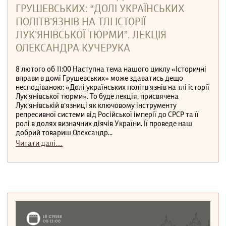
ГРУШЕВСЬКИХ: “ДОЛІ УКРАЇНСЬКИХ
ПОЛІТВʼЯЗНІВ НА ТЛІ ІСТОРІЇ
ЛУКʼЯНІВСЬКОЇ ТЮРМИ”. ЛЕКЦІЯ
ОЛЕКСАНДРА КУЧЕРУКА
8 лютого об 11:00 Наступна тема нашого циклу «Історичні
вправи в домі Грушевських» може здаватись дещо
несподіваною: «Долі українських політвʼязнів на тлі історії
Лукʼянівської тюрми». То буде лекція, присвячена
Лук’янівській в’язниці як ключовому інструменту
репресивної системи від Російської імперії до СРСР та її
ролі в долях визначних діячів України. Її проведе наш
добрий товариш Олександр...
Читати далі…