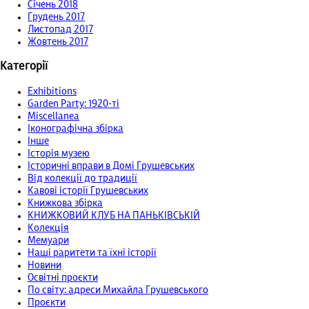
Січень 2018
Грудень 2017
Листопад 2017
Жовтень 2017
Категорії
Exhibitions
Garden Party: 1920-ті
Miscellanea
Іконографічна збірка
Інше
Історія музею
Історичні вправи в Домі Грушевських
Від колекції до традиції
Кавові історії Грушевських
Книжкова збірка
КНИЖКОВИЙ КЛУБ НА ПАНЬКІВСЬКІЙ
Колекція
Мемуари
Наші раритети та їхні історії
Новини
Освітні проєкти
По світу: адреси Михайла Грушевського
Проєкти