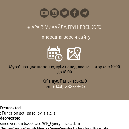
е-АРХІВ МИХАЙЛА ГРУШЕВСЬКОГО
Попередня версія сайту
Музей працює щоденно, крім понеділка та вівторка, з 10:00
до 18:00
Київ, вул. Паньківська, 9
(044) 288-28-07
Тел.:
Deprecated
: Function get_page_by_title is
deprecated
since version 6.2.0! Use WP_Query instead. in