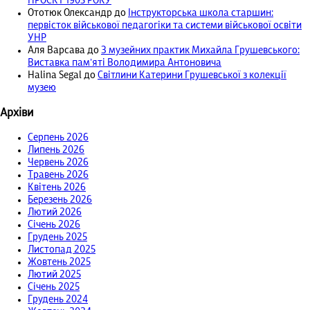
ПРОЄКТ 1905 РОКУ
Ототюк Олександр
до
Інструкторська школа старшин:
первісток військової педагогіки та системи військової освіти
УНР
Аля Варсава
до
З музейних практик Михайла Грушевського:
Виставка пам’яті Володимира Антоновича
Halina Segal
до
Світлини Катерини Грушевської з колекції
музею
Архіви
Серпень 2026
Липень 2026
Червень 2026
Травень 2026
Квітень 2026
Березень 2026
Лютий 2026
Січень 2026
Грудень 2025
Листопад 2025
Жовтень 2025
Лютий 2025
Січень 2025
Грудень 2024