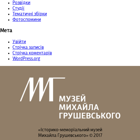
Розвідки
Студії
Тематичні збірки
Фотоспомини
Мета
Увійти
Стрічка записів
Стрічка коментарів
WordPress.org
«Історико-меморіальний музей
Михайла Грушевського» © 2017