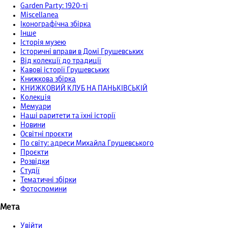
Garden Party: 1920-ті
Miscellanea
Іконографічна збірка
Інше
Історія музею
Історичні вправи в Домі Грушевських
Від колекції до традиції
Кавові історії Грушевських
Книжкова збірка
КНИЖКОВИЙ КЛУБ НА ПАНЬКІВСЬКІЙ
Колекція
Мемуари
Наші раритети та їхні історії
Новини
Освітні проєкти
По світу: адреси Михайла Грушевського
Проєкти
Розвідки
Студії
Тематичні збірки
Фотоспомини
Мета
Увійти