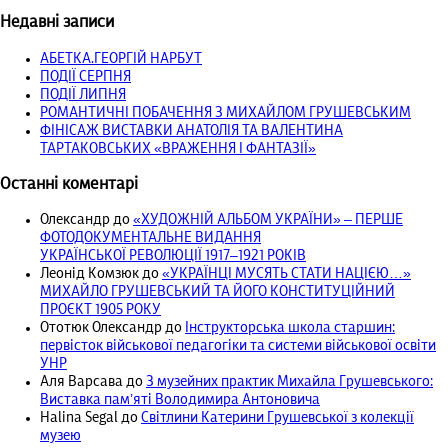
Недавні записи
АБЕТКА.ГЕОРГІЙ НАРБУТ
ПОДІЇ СЕРПНЯ
ПОДІЇ ЛИПНЯ
РОМАНТИЧНІ ПОБАЧЕННЯ З МИХАЙЛОМ ГРУШЕВСЬКИМ
ФІНІСАЖ ВИСТАВКИ АНАТОЛІЯ ТА ВАЛЕНТИНА
ТАРТАКОВСЬКИХ «ВРАЖЕННЯ І ФАНТАЗІЇ»
Останні коментарі
Олександр
до
«ХУДОЖНІЙ АЛЬБОМ УКРАЇНИ» – ПЕРШЕ
ФОТОДОКУМЕНТАЛЬНЕ ВИДАННЯ
УКРАЇНСЬКОЇ РЕВОЛЮЦІЇ 1917‒1921 РОКІВ
Леонід Комзюк
до
«УКРАЇНЦІ МУСЯТЬ СТАТИ НАЦІЄЮ…»
МИХАЙЛО ГРУШЕВСЬКИЙ ТА ЙОГО КОНСТИТУЦІЙНИЙ
ПРОЄКТ 1905 РОКУ
Ототюк Олександр
до
Інструкторська школа старшин:
первісток військової педагогіки та системи військової освіти
УНР
Аля Варсава
до
З музейних практик Михайла Грушевського:
Виставка пам’яті Володимира Антоновича
Halina Segal
до
Світлини Катерини Грушевської з колекції
музею