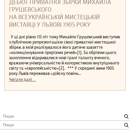
ДЕБЮТ ПРИВАТНОЇ ЗБІРКИ МИХАЙЛА
ГРУШЕВСЬКОГО
НА ВСЕУКРАЇНСЬКІЙ МИСТЕЦЬКІЙ
ВИСТАВЦІ У ЛЬВОВІ 1905 РОКУ
У ці дні рівно 115 літ тому Михайло Грушевський виступив
з публічною репрезентацією своєї приватної мистецької
збірки, в якій реалізувалося його дитяче завзяття
«колекціонування прерізних речей»[1]. За обріями цього
захоплення відкривалися нові грані таланту вченого,
вражаючи універсальністю й колористикою внутрішнього
світу та «європейськістю»[2]. *** У середині зими 1905
року Львів переживав «дійсну повінь...
Читати далі…