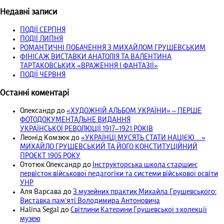
Недавні записи
ПОДІЇ СЕРПНЯ
ПОДІЇ ЛИПНЯ
РОМАНТИЧНІ ПОБАЧЕННЯ З МИХАЙЛОМ ГРУШЕВСЬКИМ
ФІНІСАЖ ВИСТАВКИ АНАТОЛІЯ ТА ВАЛЕНТИНА
ТАРТАКОВСЬКИХ «ВРАЖЕННЯ І ФАНТАЗІЇ»
ПОДІЇ ЧЕРВНЯ
Останні коментарі
Олександр
до
«ХУДОЖНІЙ АЛЬБОМ УКРАЇНИ» – ПЕРШЕ
ФОТОДОКУМЕНТАЛЬНЕ ВИДАННЯ
УКРАЇНСЬКОЇ РЕВОЛЮЦІЇ 1917‒1921 РОКІВ
Леонід Комзюк
до
«УКРАЇНЦІ МУСЯТЬ СТАТИ НАЦІЄЮ…»
МИХАЙЛО ГРУШЕВСЬКИЙ ТА ЙОГО КОНСТИТУЦІЙНИЙ
ПРОЄКТ 1905 РОКУ
Ототюк Олександр
до
Інструкторська школа старшин:
первісток військової педагогіки та системи військової освіти
УНР
Аля Варсава
до
З музейних практик Михайла Грушевського:
Виставка пам’яті Володимира Антоновича
Halina Segal
до
Світлини Катерини Грушевської з колекції
музею