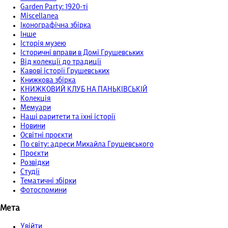
Garden Party: 1920-ті
Miscellanea
Іконографічна збірка
Інше
Історія музею
Історичні вправи в Домі Грушевських
Від колекції до традиції
Кавові історії Грушевських
Книжкова збірка
КНИЖКОВИЙ КЛУБ НА ПАНЬКІВСЬКІЙ
Колекція
Мемуари
Наші раритети та їхні історії
Новини
Освітні проєкти
По світу: адреси Михайла Грушевського
Проєкти
Розвідки
Студії
Тематичні збірки
Фотоспомини
Мета
Увійти