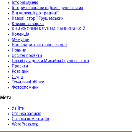
Історія музею
Історичні вправи в Домі Грушевських
Від колекції до традиції
Кавові історії Грушевських
Книжкова збірка
КНИЖКОВИЙ КЛУБ НА ПАНЬКІВСЬКІЙ
Колекція
Мемуари
Наші раритети та їхні історії
Новини
Освітні проєкти
По світу: адреси Михайла Грушевського
Проєкти
Розвідки
Студії
Тематичні збірки
Фотоспомини
Мета
Увійти
Стрічка записів
Стрічка коментарів
WordPress.org