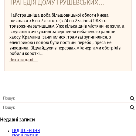
ТРАГЕДІЯ ДОМУ ГРУШЕВСЬКИХ…
Найстрашніша доба більшовицької облоги Києва
почалася з 6 на 7 лютого (з 24 на 25 січня) 1918-го
тривожним затишшям. Уже кілька днів містяни не жили, а
існували в очікуванні завершення небаченого раніше
хаосу. Крамниці зачинилися, трамваї зупинилися, з
електрикою і водою були постійні перебої, преса не
виходила. Відчайдухи в перервах між чергами обстрілів
робили короткі...
Читати далі…
Недавні записи
ПОДІЇ СЕРПНЯ