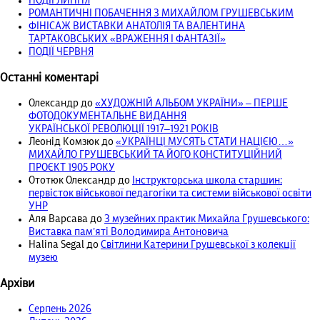
ПОДІЇ ЛИПНЯ
РОМАНТИЧНІ ПОБАЧЕННЯ З МИХАЙЛОМ ГРУШЕВСЬКИМ
ФІНІСАЖ ВИСТАВКИ АНАТОЛІЯ ТА ВАЛЕНТИНА
ТАРТАКОВСЬКИХ «ВРАЖЕННЯ І ФАНТАЗІЇ»
ПОДІЇ ЧЕРВНЯ
Останні коментарі
Олександр
до
«ХУДОЖНІЙ АЛЬБОМ УКРАЇНИ» – ПЕРШЕ
ФОТОДОКУМЕНТАЛЬНЕ ВИДАННЯ
УКРАЇНСЬКОЇ РЕВОЛЮЦІЇ 1917‒1921 РОКІВ
Леонід Комзюк
до
«УКРАЇНЦІ МУСЯТЬ СТАТИ НАЦІЄЮ…»
МИХАЙЛО ГРУШЕВСЬКИЙ ТА ЙОГО КОНСТИТУЦІЙНИЙ
ПРОЄКТ 1905 РОКУ
Ототюк Олександр
до
Інструкторська школа старшин:
первісток військової педагогіки та системи військової освіти
УНР
Аля Варсава
до
З музейних практик Михайла Грушевського:
Виставка пам’яті Володимира Антоновича
Halina Segal
до
Світлини Катерини Грушевської з колекції
музею
Архіви
Серпень 2026