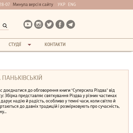
28-07
Минула версія сайту
УКР
ENG
СТУДІЇ
КОНТАКТИ
 ПАНЬКІВСЬКІЙ
ас доєднатися до обговорення книги “Суперсила Різдва” від
су: Збірка представляє святкування Різдва у різних частинах
 дарує надію й радість, особливо у темні часи, коли світло й
ертаються до давніх традицій і розмірковують про сучасність,
у...