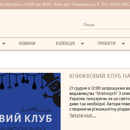
вівторка, з 10:00 до 18:00.
Київ, вул. Паньківська, 9. Тел.:
(044) 288-
НОВИНИ
КОЛЕКЦІЯ
ПРОЄКТИ
КНИЖКОВИЙ КЛУБ НА
21 грудня о 12:00 запрошуємо в
видавництва “Stretovych” З опи
України, показуючи, як це свято
диво так необхідні. Автори пов
створюючи різноманітну різдвян
Читати далі…