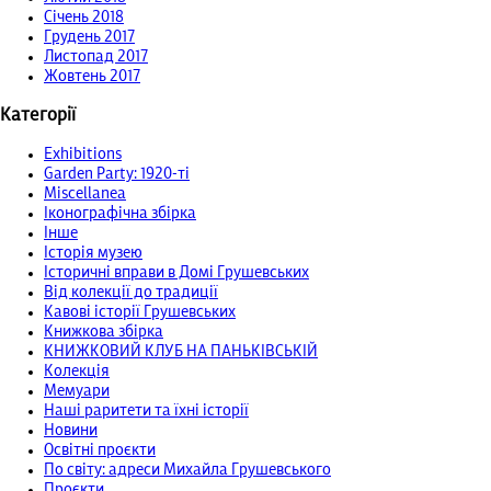
Січень 2018
Грудень 2017
Листопад 2017
Жовтень 2017
Категорії
Exhibitions
Garden Party: 1920-ті
Miscellanea
Іконографічна збірка
Інше
Історія музею
Історичні вправи в Домі Грушевських
Від колекції до традиції
Кавові історії Грушевських
Книжкова збірка
КНИЖКОВИЙ КЛУБ НА ПАНЬКІВСЬКІЙ
Колекція
Мемуари
Наші раритети та їхні історії
Новини
Освітні проєкти
По світу: адреси Михайла Грушевського
Проєкти