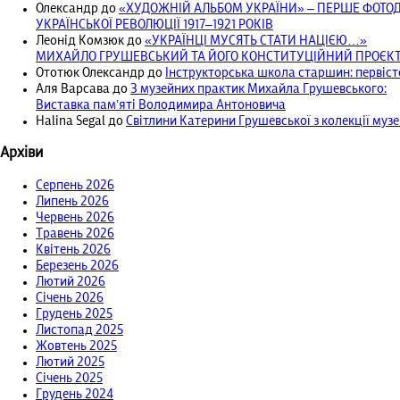
Олександр
до
«ХУДОЖНІЙ АЛЬБОМ УКРАЇНИ» – ПЕРШЕ ФОТ
УКРАЇНСЬКОЇ РЕВОЛЮЦІЇ 1917‒1921 РОКІВ
Леонід Комзюк
до
«УКРАЇНЦІ МУСЯТЬ СТАТИ НАЦІЄЮ…»
МИХАЙЛО ГРУШЕВСЬКИЙ ТА ЙОГО КОНСТИТУЦІЙНИЙ ПРОЄКТ 
Ототюк Олександр
до
Інструкторська школа старшин: первісто
Аля Варсава
до
З музейних практик Михайла Грушевського:
Виставка пам’яті Володимира Антоновича
Halina Segal
до
Світлини Катерини Грушевської з колекції муз
Архіви
Серпень 2026
Липень 2026
Червень 2026
Травень 2026
Квітень 2026
Березень 2026
Лютий 2026
Січень 2026
Грудень 2025
Листопад 2025
Жовтень 2025
Лютий 2025
Січень 2025
Грудень 2024