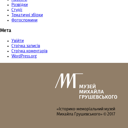
Розвідки
Студії
Тематичні збірки
Фотоспомини
Мета
Увійти
Стрічка записів
Стрічка коментарів
WordPress.org
«Історико-меморіальний музей
Михайла Грушевського» © 2017