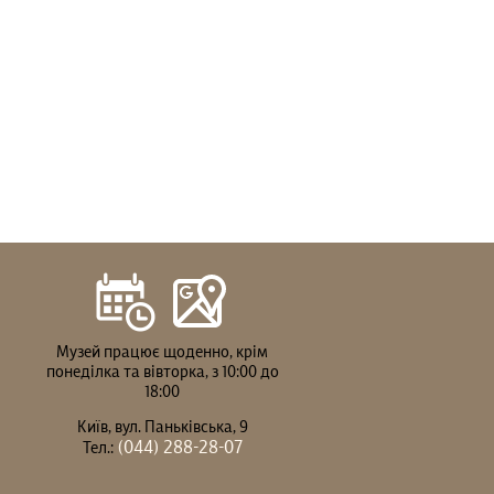
Музей працює щоденно, крім
понеділка та вівторка, з 10:00 до
18:00
Київ, вул. Паньківська, 9
(044) 288-28-07
Тел.: