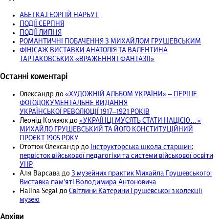
АБЕТКА.ГЕОРГІЙ НАРБУТ
ПОДІЇ СЕРПНЯ
ПОДІЇ ЛИПНЯ
РОМАНТИЧНІ ПОБАЧЕННЯ З МИХАЙЛОМ ГРУШЕВСЬКИМ
ФІНІСАЖ ВИСТАВКИ АНАТОЛІЯ ТА ВАЛЕНТИНА
ТАРТАКОВСЬКИХ «ВРАЖЕННЯ І ФАНТАЗІЇ»
Останні коментарі
Олександр
до
«ХУДОЖНІЙ АЛЬБОМ УКРАЇНИ» – ПЕРШЕ
ФОТОДОКУМЕНТАЛЬНЕ ВИДАННЯ
УКРАЇНСЬКОЇ РЕВОЛЮЦІЇ 1917‒1921 РОКІВ
Леонід Комзюк
до
«УКРАЇНЦІ МУСЯТЬ СТАТИ НАЦІЄЮ…»
МИХАЙЛО ГРУШЕВСЬКИЙ ТА ЙОГО КОНСТИТУЦІЙНИЙ
ПРОЄКТ 1905 РОКУ
Ототюк Олександр
до
Інструкторська школа старшин:
первісток військової педагогіки та системи військової освіти
УНР
Аля Варсава
до
З музейних практик Михайла Грушевського:
Виставка пам’яті Володимира Антоновича
Halina Segal
до
Світлини Катерини Грушевської з колекції
музею
Архіви