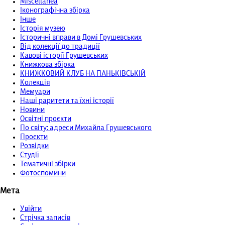
Miscellanea
Іконографічна збірка
Інше
Історія музею
Історичні вправи в Домі Грушевських
Від колекції до традиції
Кавові історії Грушевських
Книжкова збірка
КНИЖКОВИЙ КЛУБ НА ПАНЬКІВСЬКІЙ
Колекція
Мемуари
Наші раритети та їхні історії
Новини
Освітні проєкти
По світу: адреси Михайла Грушевського
Проєкти
Розвідки
Студії
Тематичні збірки
Фотоспомини
Мета
Увійти
Стрічка записів