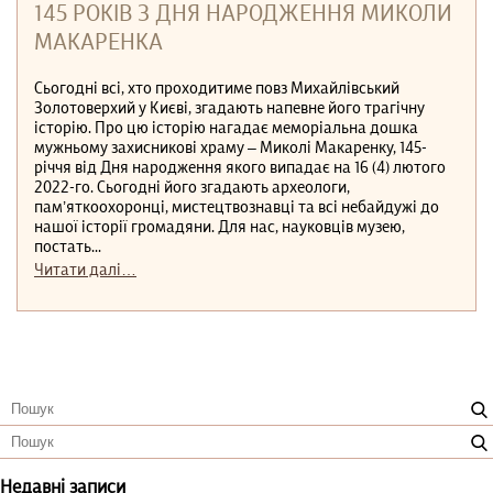
145 РОКІВ З ДНЯ НАРОДЖЕННЯ МИКОЛИ
МАКАРЕНКА
Сьогодні всі, хто проходитиме повз Михайлівський
Золотоверхий у Києві, згадають напевне його трагічну
історію. Про цю історію нагадає меморіальна дошка
мужньому захисникові храму – Миколі Макаренку, 145-
річчя від Дня народження якого випадає на 16 (4) лютого
2022-го. Сьогодні його згадають археологи,
пам’яткоохоронці, мистецтвознавці та всі небайдужі до
нашої історії громадяни. Для нас, науковців музею,
постать...
Читати далі…
Недавні записи