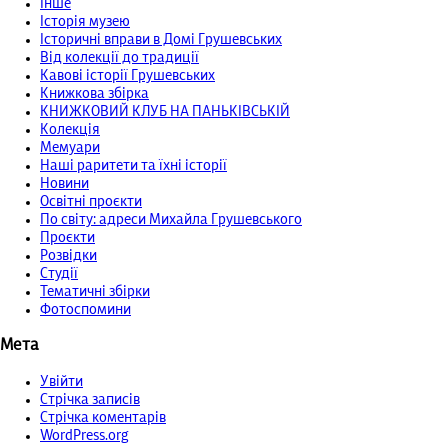
Інше
Історія музею
Історичні вправи в Домі Грушевських
Від колекції до традиції
Кавові історії Грушевських
Книжкова збірка
КНИЖКОВИЙ КЛУБ НА ПАНЬКІВСЬКІЙ
Колекція
Мемуари
Наші раритети та їхні історії
Новини
Освітні проєкти
По світу: адреси Михайла Грушевського
Проєкти
Розвідки
Студії
Тематичні збірки
Фотоспомини
Мета
Увійти
Стрічка записів
Стрічка коментарів
WordPress.org