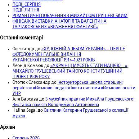
ПОДІЇ СЕРПНЯ
ПОДІЇ ЛИПНЯ
РОМАНТИЧНІ ПОБАЧЕННЯ З МИХАЙЛОМ ГРУШЕВСЬКИМ
ФІНІСАЖ ВИСТАВКИ АНАТОЛІЯ ТА ВАЛЕНТИНА
ТАРТАКОВСЬКИХ «ВРАЖЕННЯ І ФАНТАЗІЇ»
Останні коментарі
Олександр
до
«ХУДОЖНІЙ АЛЬБОМ УКРАЇНИ» – ПЕРШЕ
ФОТОДОКУМЕНТАЛЬНЕ ВИДАННЯ
УКРАЇНСЬКОЇ РЕВОЛЮЦІЇ 1917‒1921 РОКІВ
Леонід Комзюк
до
«УКРАЇНЦІ МУСЯТЬ СТАТИ НАЦІЄЮ…»
МИХАЙЛО ГРУШЕВСЬКИЙ ТА ЙОГО КОНСТИТУЦІЙНИЙ
ПРОЄКТ 1905 РОКУ
Ототюк Олександр
до
Інструкторська школа старшин:
первісток військової педагогіки та системи військової освіти
УНР
Аля Варсава
до
З музейних практик Михайла Грушевського:
Виставка пам’яті Володимира Антоновича
Halina Segal
до
Світлини Катерини Грушевської з колекції
музею
Архіви
Серпень 2026