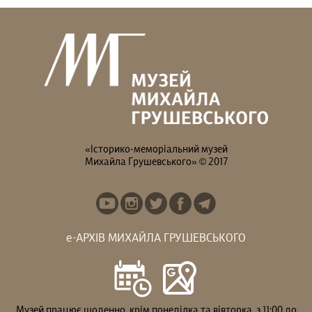
«Історико-меморіальний музей
Михайла Грушевського» © 2017
е-АРХІВ МИХАЙЛА ГРУШЕВСЬКОГО
Музей працює щоденно, крім понеділка та вівторка, з 11:00 до