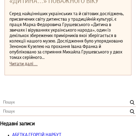
«ДИТИНА…» ПОВАЖНОГО ВІКУ
Серед найцінніших українських та й світових досліджень,
присвячених світу дитинства у традиційній культурі, є
праця Марка Федоровича Грушевського «Дитина в
звичаях і віруваннях українського народа», один із
декількох збережених примірників якої зберігається в
колекції нашого музею. Дослідження було упорядковано
Зеноном Кузелею на прохання Івана Франка й
опубліковано за сприяння Михайла Грушевського у двох
томах серійного...
Читати далі…
Недавні записи
АБЕТКА.ГЕОРГІЙ НАРБУТ