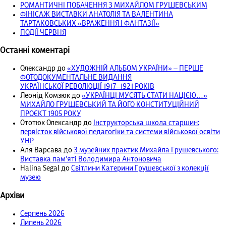
РОМАНТИЧНІ ПОБАЧЕННЯ З МИХАЙЛОМ ГРУШЕВСЬКИМ
ФІНІСАЖ ВИСТАВКИ АНАТОЛІЯ ТА ВАЛЕНТИНА
ТАРТАКОВСЬКИХ «ВРАЖЕННЯ І ФАНТАЗІЇ»
ПОДІЇ ЧЕРВНЯ
Останні коментарі
Олександр
до
«ХУДОЖНІЙ АЛЬБОМ УКРАЇНИ» – ПЕРШЕ
ФОТОДОКУМЕНТАЛЬНЕ ВИДАННЯ
УКРАЇНСЬКОЇ РЕВОЛЮЦІЇ 1917‒1921 РОКІВ
Леонід Комзюк
до
«УКРАЇНЦІ МУСЯТЬ СТАТИ НАЦІЄЮ…»
МИХАЙЛО ГРУШЕВСЬКИЙ ТА ЙОГО КОНСТИТУЦІЙНИЙ
ПРОЄКТ 1905 РОКУ
Ототюк Олександр
до
Інструкторська школа старшин:
первісток військової педагогіки та системи військової освіти
УНР
Аля Варсава
до
З музейних практик Михайла Грушевського:
Виставка пам’яті Володимира Антоновича
Halina Segal
до
Світлини Катерини Грушевської з колекції
музею
Архіви
Серпень 2026
Липень 2026