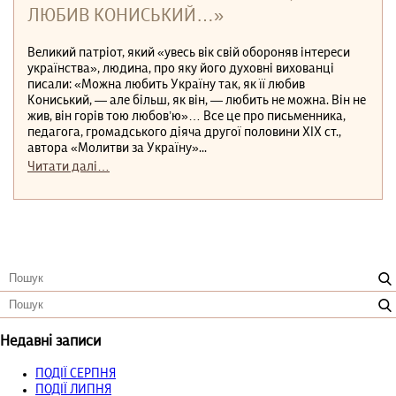
ЛЮБИВ КОНИСЬКИЙ…»
Великий патріот, який «увесь вік свій обороняв інтереси
українства», людина, про яку його духовні вихованці
писали: «Можна любить Україну так, як її любив
Кониський, — але більш, як він, — любить не можна. Він не
жив, він горів тою любов’ю»… Все це про письменника,
педагога, громадського діяча другої половини ХІХ ст.,
автора «Молитви за Україну»...
Читати далі…
Недавні записи
ПОДІЇ СЕРПНЯ
ПОДІЇ ЛИПНЯ