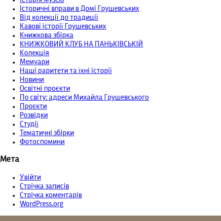
Історичні вправи в Домі Грушевських
Від колекції до традиції
Кавові історії Грушевських
Книжкова збірка
КНИЖКОВИЙ КЛУБ НА ПАНЬКІВСЬКІЙ
Колекція
Мемуари
Наші раритети та їхні історії
Новини
Освітні проєкти
По світу: адреси Михайла Грушевського
Проєкти
Розвідки
Студії
Тематичні збірки
Фотоспомини
Мета
Увійти
Стрічка записів
Стрічка коментарів
WordPress.org