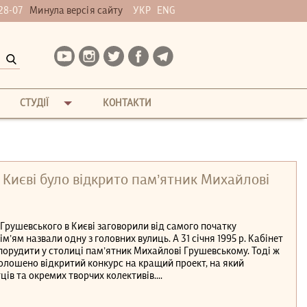
28-07
Минула версія сайту
УКР
ENG
СТУДІЇ
КОНТАКТИ
 Києві було відкрито пам’ятник Михайлові
Грушевського в Києві заговорили від самого початку
ім’ям назвали одну з головних вулиць. А 31 січня 1995 р. Кабінет
порудити у столиці пам’ятник Михайлові Грушевському. Тоді ж
голошено відкритий конкурс на кращий проект, на який
ів та окремих творчих колективів....