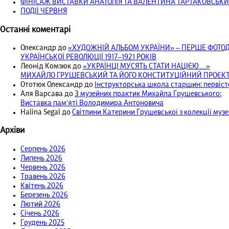
ФІНІСАЖ ВИСТАВКИ АНАТОЛІЯ ТА ВАЛЕНТИНА ТАРТАКОВСЬКИ
ПОДІЇ ЧЕРВНЯ
Останні коментарі
Олександр
до
«ХУДОЖНІЙ АЛЬБОМ УКРАЇНИ» – ПЕРШЕ ФОТ
УКРАЇНСЬКОЇ РЕВОЛЮЦІЇ 1917‒1921 РОКІВ
Леонід Комзюк
до
«УКРАЇНЦІ МУСЯТЬ СТАТИ НАЦІЄЮ…»
МИХАЙЛО ГРУШЕВСЬКИЙ ТА ЙОГО КОНСТИТУЦІЙНИЙ ПРОЄКТ 
Ототюк Олександр
до
Інструкторська школа старшин: первісто
Аля Варсава
до
З музейних практик Михайла Грушевського:
Виставка пам’яті Володимира Антоновича
Halina Segal
до
Світлини Катерини Грушевської з колекції муз
Архіви
Серпень 2026
Липень 2026
Червень 2026
Травень 2026
Квітень 2026
Березень 2026
Лютий 2026
Січень 2026
Грудень 2025