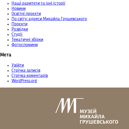
Наші раритети та їхні історії
Новини
Освітні проєкти
По світу: адреси Михайла Грушевського
Проєкти
Розвідки
Студії
Тематичні збірки
Фотоспомини
Мета
Увійти
Стрічка записів
Стрічка коментарів
WordPress.org