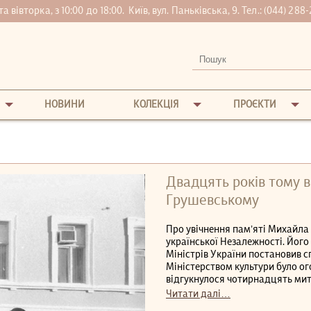
вівторка, з 10:00 до 18:00.
Київ, вул. Паньківська, 9. Тел.:
(044) 288-
НОВИНИ
КОЛЕКЦІЯ
ПРОЄКТИ
Двадцять років тому в
Грушевському
Про увічнення пам’яті Михайла 
української Незалежності. Його 
Міністрів України постановив с
Міністерством культури було о
відгукнулося чотирнадцять митц
Читати далі…