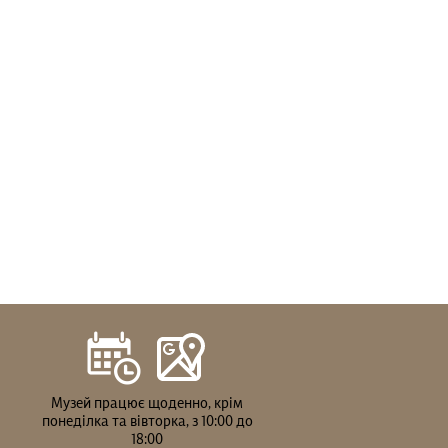
Музей працює щоденно, крім
понеділка та вівторка, з 10:00 до
18:00