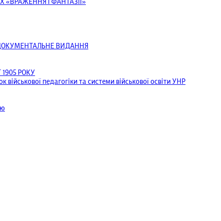
Х «ВРАЖЕННЯ І ФАНТАЗІЇ»
ОДОКУМЕНТАЛЬНЕ ВИДАННЯ
1905 РОКУ
к військової педагогіки та системи військової освіти УНР
ею