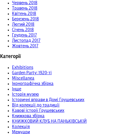
Червень 2018
Травень 2018
Квітень 2018
Березень 2018
Лютий 2018
Січень 2018
Грудень 2017
Листопад 2017
Жовтень 2017
Категорії
Exhibitions
Garden Party: 1920-ті
Miscellanea
Іконографічна збірка
Інше
Історія музею
Історичні вправи в Домі Грушевських
Від колекції до традиції
Кавові історії Грушевських
Книжкова збірка
КНИЖКОВИЙ КЛУБ НА ПАНЬКІВСЬКІЙ
Колекція
Мемуари