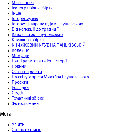
Miscellanea
Іконографічна збірка
Інше
Історія музею
Історичні вправи в Домі Грушевських
Від колекції до традиції
Кавові історії Грушевських
Книжкова збірка
КНИЖКОВИЙ КЛУБ НА ПАНЬКІВСЬКІЙ
Колекція
Мемуари
Наші раритети та їхні історії
Новини
Освітні проєкти
По світу: адреси Михайла Грушевського
Проєкти
Розвідки
Студії
Тематичні збірки
Фотоспомини
Мета
Увійти
Стрічка записів