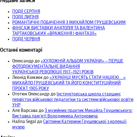
Недавні записи
ПОДІЇ СЕРПНЯ
ПОДІЇ ЛИПНЯ
РОМАНТИЧНІ ПОБАЧЕННЯ З МИХАЙЛОМ ГРУШЕВСЬКИМ
ФІНІСАЖ ВИСТАВКИ АНАТОЛІЯ ТА ВАЛЕНТИНА
ТАРТАКОВСЬКИХ «ВРАЖЕННЯ І ФАНТАЗІЇ»
ПОДІЇ ЧЕРВНЯ
Останні коментарі
Олександр
до
«ХУДОЖНІЙ АЛЬБОМ УКРАЇНИ» – ПЕРШЕ
ФОТОДОКУМЕНТАЛЬНЕ ВИДАННЯ
УКРАЇНСЬКОЇ РЕВОЛЮЦІЇ 1917‒1921 РОКІВ
Леонід Комзюк
до
«УКРАЇНЦІ МУСЯТЬ СТАТИ НАЦІЄЮ…»
МИХАЙЛО ГРУШЕВСЬКИЙ ТА ЙОГО КОНСТИТУЦІЙНИЙ
ПРОЄКТ 1905 РОКУ
Ототюк Олександр
до
Інструкторська школа старшин:
первісток військової педагогіки та системи військової освіти
УНР
Аля Варсава
до
З музейних практик Михайла Грушевського:
Виставка пам’яті Володимира Антоновича
Halina Segal
до
Світлини Катерини Грушевської з колекції
музею