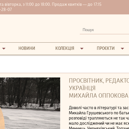
вівторка, з 11:00 до 18:00. Продаж квитків — до 17:15
-28-07
НОВИНИ
КОЛЕКЦІЯ
ПРОЄКТИ
ПРОСВІТНИК, РЕДАКТО
УКРАЇНЦЯ
МИХАЙЛА ОППОКОВА
Доволі часто в літературі та з
Михайла Грушевського по батькі
розповіді трапляються не так ча
мало досліджений чи не має яск
Менчиць, Черняхівський, Топаче