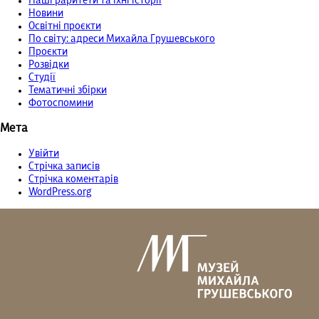
Наші раритети та їхні історії
Новини
Освітні проєкти
По світу: адреси Михайла Грушевського
Проєкти
Розвідки
Студії
Тематичні збірки
Фотоспомини
Мета
Увійти
Стрічка записів
Стрічка коментарів
WordPress.org