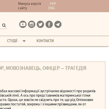
Минула версія
УКР
сайту
ENG
СТУДІЇ
КОНТАКТИ
Р, МОВОЗНАВЕЦЬ, ОФІЦЕР – ТРАГЕДІЯ
асобах масової інформації зустрічаємо відомості про родичів
вській лінії. А ось про представників материнської гілки
сто. Однак, це зовсім не свідчить про те, що рід Оппокових
равих постатей, зокрема і з іншими прізвищами, як от
вський...