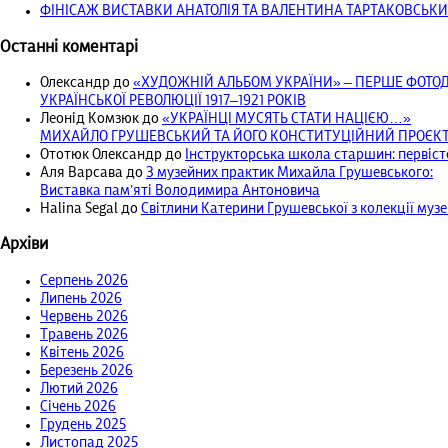
ФІНІСАЖ ВИСТАВКИ АНАТОЛІЯ ТА ВАЛЕНТИНА ТАРТАКОВСЬКИ
Останні коментарі
Олександр
до
«ХУДОЖНІЙ АЛЬБОМ УКРАЇНИ» – ПЕРШЕ ФОТ
УКРАЇНСЬКОЇ РЕВОЛЮЦІЇ 1917‒1921 РОКІВ
Леонід Комзюк
до
«УКРАЇНЦІ МУСЯТЬ СТАТИ НАЦІЄЮ…»
МИХАЙЛО ГРУШЕВСЬКИЙ ТА ЙОГО КОНСТИТУЦІЙНИЙ ПРОЄКТ 
Ототюк Олександр
до
Інструкторська школа старшин: первісто
Аля Варсава
до
З музейних практик Михайла Грушевського:
Виставка пам’яті Володимира Антоновича
Halina Segal
до
Світлини Катерини Грушевської з колекції муз
Архіви
Серпень 2026
Липень 2026
Червень 2026
Травень 2026
Квітень 2026
Березень 2026
Лютий 2026
Січень 2026
Грудень 2025
Листопад 2025