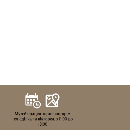
Музей працює щоденно, крім
понеділка та вівторка, з 11:00 до
18:00