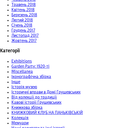
Травень 2018
Квітень 2018
Березень 2018
Лютий 2018
Січень 2018
Грудень 2017
Листопад 2017
Жовтень 2017
Категорії
Exhibitions
Garden Party: 1920-ті
Miscellanea
Іконографічна збірка
Інше
Історія музею
Історичні вправи в Домі Грушевських
Від колекції до традиції
Кавові історії Грушевських
Книжкова збірка
КНИЖКОВИЙ КЛУБ НА ПАНЬКІВСЬКІЙ
Колекція
Мемуари