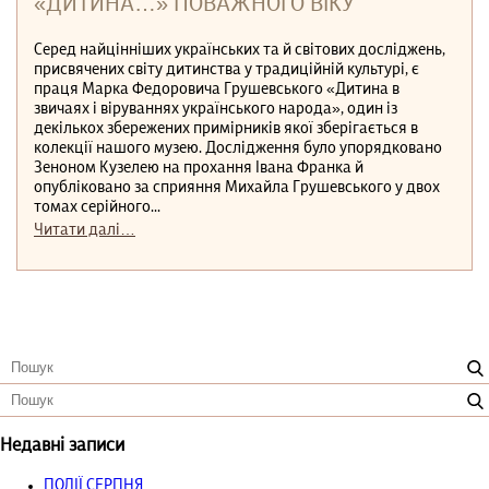
«ДИТИНА…» ПОВАЖНОГО ВІКУ
Серед найцінніших українських та й світових досліджень,
присвячених світу дитинства у традиційній культурі, є
праця Марка Федоровича Грушевського «Дитина в
звичаях і віруваннях українського народа», один із
декількох збережених примірників якої зберігається в
колекції нашого музею. Дослідження було упорядковано
Зеноном Кузелею на прохання Івана Франка й
опубліковано за сприяння Михайла Грушевського у двох
томах серійного...
Читати далі…
Недавні записи
ПОДІЇ СЕРПНЯ