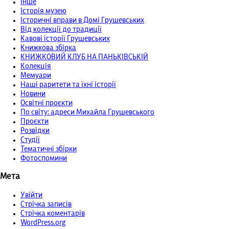
Інше
Історія музею
Історичні вправи в Домі Грушевських
Від колекції до традиції
Кавові історії Грушевських
Книжкова збірка
КНИЖКОВИЙ КЛУБ НА ПАНЬКІВСЬКІЙ
Колекція
Мемуари
Наші раритети та їхні історії
Новини
Освітні проєкти
По світу: адреси Михайла Грушевського
Проєкти
Розвідки
Студії
Тематичні збірки
Фотоспомини
Мета
Увійти
Стрічка записів
Стрічка коментарів
WordPress.org