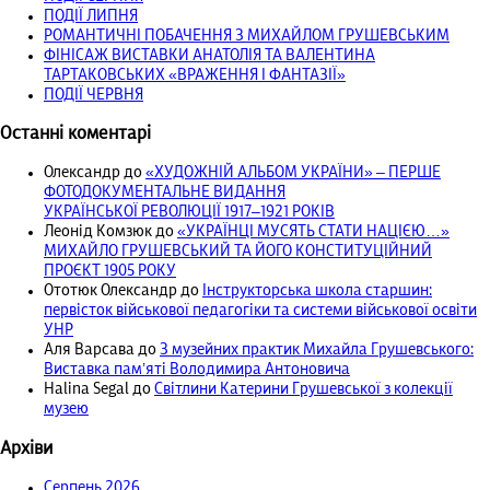
ПОДІЇ ЛИПНЯ
РОМАНТИЧНІ ПОБАЧЕННЯ З МИХАЙЛОМ ГРУШЕВСЬКИМ
ФІНІСАЖ ВИСТАВКИ АНАТОЛІЯ ТА ВАЛЕНТИНА
ТАРТАКОВСЬКИХ «ВРАЖЕННЯ І ФАНТАЗІЇ»
ПОДІЇ ЧЕРВНЯ
Останні коментарі
Олександр
до
«ХУДОЖНІЙ АЛЬБОМ УКРАЇНИ» – ПЕРШЕ
ФОТОДОКУМЕНТАЛЬНЕ ВИДАННЯ
УКРАЇНСЬКОЇ РЕВОЛЮЦІЇ 1917‒1921 РОКІВ
Леонід Комзюк
до
«УКРАЇНЦІ МУСЯТЬ СТАТИ НАЦІЄЮ…»
МИХАЙЛО ГРУШЕВСЬКИЙ ТА ЙОГО КОНСТИТУЦІЙНИЙ
ПРОЄКТ 1905 РОКУ
Ототюк Олександр
до
Інструкторська школа старшин:
первісток військової педагогіки та системи військової освіти
УНР
Аля Варсава
до
З музейних практик Михайла Грушевського:
Виставка пам’яті Володимира Антоновича
Halina Segal
до
Світлини Катерини Грушевської з колекції
музею
Архіви
Серпень 2026