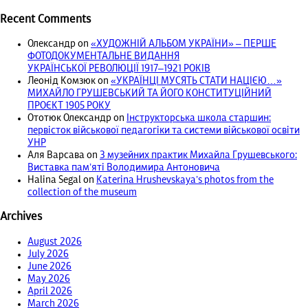
Recent Comments
Олександр
on
«ХУДОЖНІЙ АЛЬБОМ УКРАЇНИ» – ПЕРШЕ
ФОТОДОКУМЕНТАЛЬНЕ ВИДАННЯ
УКРАЇНСЬКОЇ РЕВОЛЮЦІЇ 1917‒1921 РОКІВ
Леонід Комзюк
on
«УКРАЇНЦІ МУСЯТЬ СТАТИ НАЦІЄЮ…»
МИХАЙЛО ГРУШЕВСЬКИЙ ТА ЙОГО КОНСТИТУЦІЙНИЙ
ПРОЄКТ 1905 РОКУ
Ототюк Олександр
on
Інструкторська школа старшин:
первісток військової педагогіки та системи військової освіти
УНР
Аля Варсава
on
З музейних практик Михайла Грушевського:
Виставка пам’яті Володимира Антоновича
Halina Segal
on
Katerina Hrushevskaya’s photos from the
collection of the museum
Archives
August 2026
July 2026
June 2026
May 2026
April 2026
March 2026