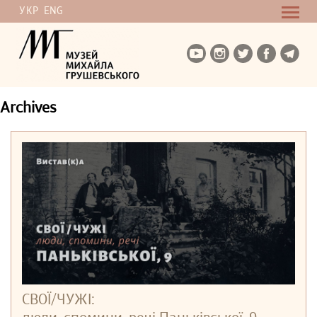
УКР
ENG
Archives
СВОЇ/ЧУЖІ: