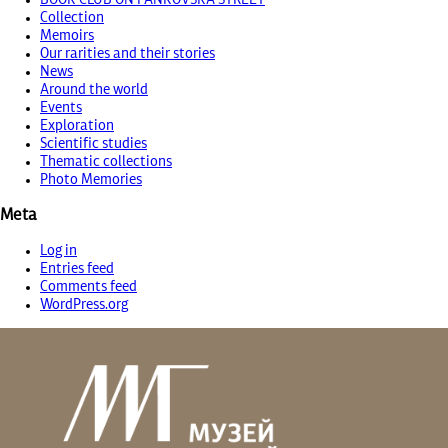
Collection
Memoirs
Our rarities and their stories
News
Around the world
Events
Exploration
Scientific studies
Thematic collections
Photo Memories
Meta
Log in
Entries feed
Comments feed
WordPress.org