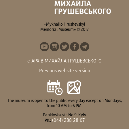
«Mykhailo Hrushevskyi
Memorial Museum» © 2017
е-АРХІВ МИХАЙЛА ГРУШЕВСЬКОГО
Previous website version
The museum is open to the public every day except on Mondays,
from 10 AM to 6 PM.
Pankivska str, No.9, Kyiv
(044) 288-28-07
Ph.: