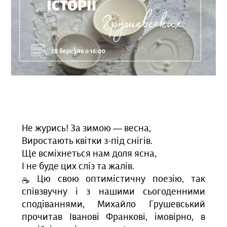
Не журись! За зимою — весна,
Виростають квітки з-під снігів.
Ще всміхнеться нам доля ясна,
І не буде цих сліз та жалів.
Цю свою оптимістичну поезію, так
співзвучну і з нашими сьогоденними
сподіваннями, Михайло Грушевський
прочитав Іванові Франкові, імовірно, в