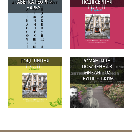
АБЕТКА.ГЕОРГІЙ
ПОДІЇ СЕРПНЯ
НАРБУТ
ПОДІЇ ЛИПНЯ
РОМАНТИЧНІ
ПОБАЧЕННЯ З
МИХАЙЛОМ
ГРУШЕВСЬКИМ
До Дня Незалежності
ВИСТАВКИ: 29 та 30
Музей Михайла
серпня о 14:00
Грушевського та бренд...
Вистав(к)а...