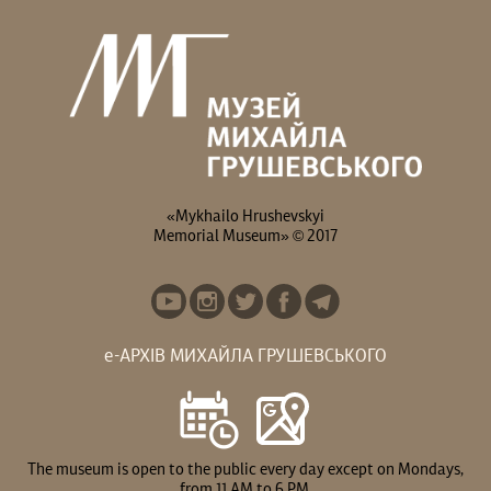
У липні в музеї:
Гадаєте, що Михайло
ВИСТАВКИ: Вистав(к)а
Грушевський усе життя
«СВОЇ/ЧУЖІ ЛЮДИ,...
був “батьком...
«Mykhailo Hrushevskyi
Memorial Museum» © 2017
е-АРХІВ МИХАЙЛА ГРУШЕВСЬКОГО
The museum is open to the public every day except on Mondays,
from 11 AM to 6 PM.