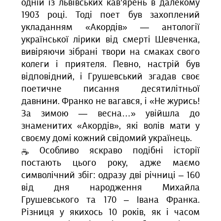
одній із львівських кав’ярень в далекому
1903 році. Тоді поет був захоплений
укладанням «Акордів» — антології
української лірики від смерті Шевченка,
вивіряючи зібрані твори на смаках свого
колеги і приятеля. Певно, настрій був
відповідний, і Грушевський згадав своє
поетичне писання десятилітньої
давнини. Франко не вагався, і «Не журись!
За зимою — весна…» увійшла до
знаменитих «Акордів», які волів мати у
своєму домі кожний свідомий українець.
Особливо яскраво подібні історії
постають цього року, адже маємо
символічний збіг: одразу дві річниці – 160
від дня народження Михайла
Грушевського та 170 – Івана Франка.
Різниця у якихось 10 років, як і часом