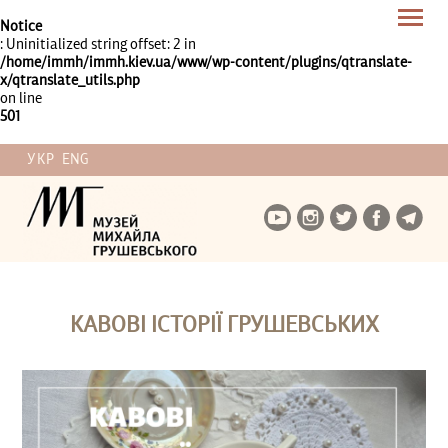
Notice
: Uninitialized string offset: 2 in
/home/immh/immh.kiev.ua/www/wp-content/plugins/qtranslate-
x/qtranslate_utils.php
on line
501
УКР
ENG
КАВОВІ ІСТОРІЇ ГРУШЕВСЬКИХ