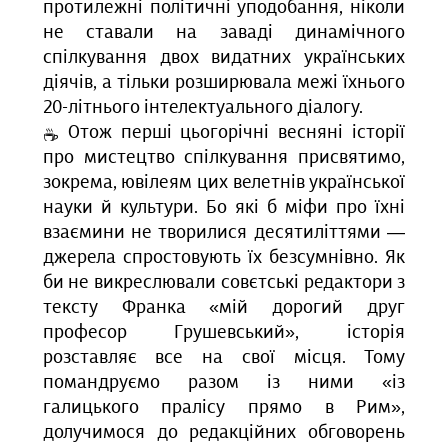
протилежні політичні уподобання, ніколи
не ставали на заваді динамічного
спілкування двох видатних українських
діячів, а тільки розширювала межі їхнього
20-літнього інтелектуального діалогу.
Отож перші цьогорічні весняні історії
про мистецтво спілкування присвятимо,
зокрема, ювілеям цих велетнів української
науки й культури. Бо які б міфи про їхні
взаємини не творилися десятиліттями —
джерела спростовують їх безсумнівно. Як
би не викреслювали совєтські редактори з
тексту Франка «мій дорогий друг
професор Грушевський», історія
розставляє все на свої місця. Тому
помандруємо разом із ними «із
галицького пралісу прямо в Рим»,
долучимося до редакційних обговорень