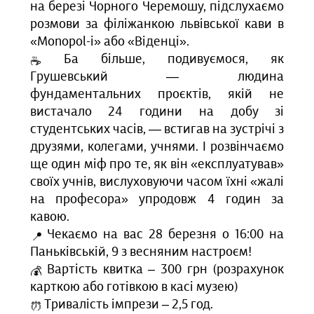
на березі Чорного Черемошу, підслухаємо
розмови за філіжанкою львівської кави в
«Monopol-i» або «Віденці».
Ба більше, подивуємося, як
Грушевський — людина
фундаментальних проєктів, якій не
вистачало 24 години на добу зі
студентських часів, — встигав на зустрічі з
друзями, колегами, учнями. І розвінчаємо
ще один міф про те, як він «експлуатував»
своїх учнів, вислуховуючи часом їхні «жалі
на професора» упродовж 4 годин за
кавою.
Чекаємо на вас 28 березня о 16:00 на
Паньківській, 9 з весняним настроєм!
Вартість квитка – 300 грн (розрахунок
карткою або готівкою в касі музею)
Тривалість імпрези – 2,5 год.