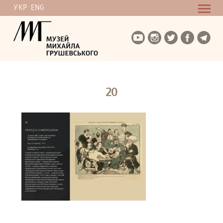
УКР
ENG
20