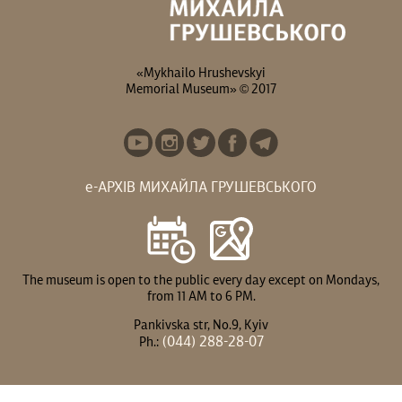
«Mykhailo Hrushevskyi
Memorial Museum» © 2017
е-АРХІВ МИХАЙЛА ГРУШЕВСЬКОГО
The museum is open to the public every day except on Mondays,
from 11 AM to 6 PM.
Pankivska str, No.9, Kyiv
(044) 288-28-07
Ph.: