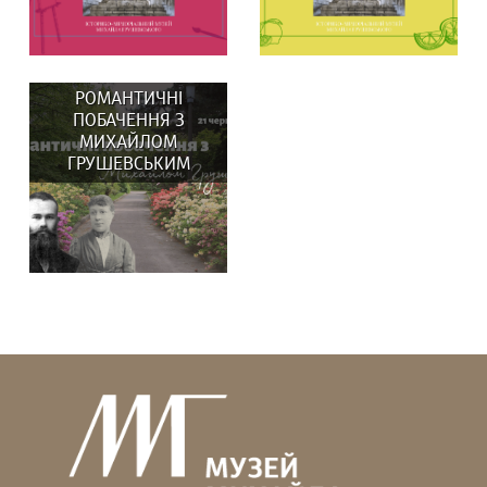
Музей Михайла
Грушевського та бренд...
РОМАНТИЧНІ
ПОБАЧЕННЯ З
МИХАЙЛОМ
ГРУШЕВСЬКИМ
ВИСТАВКИ: 29 та 30
У липні в музеї:
серпня о 14:00
ВИСТАВКИ: Вистав(к)а
Вистав(к)а...
«СВОЇ/ЧУЖІ ЛЮДИ,...
Гадаєте, що Михайло
Грушевський усе життя
був “батьком...