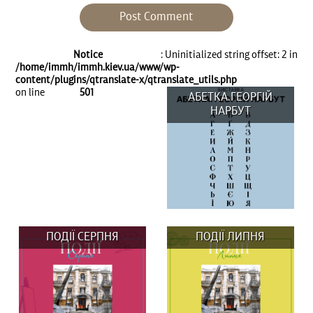
Notice
: Uninitialized string offset: 2 in
/home/immh/immh.kiev.ua/www/wp-
content/plugins/qtranslate-x/qtranslate_utils.php
on line
501
АБЕТКА.ГЕОРГІЙ
НАРБУТ
ПОДІЇ СЕРПНЯ
ПОДІЇ ЛИПНЯ
До Дня Незалежності