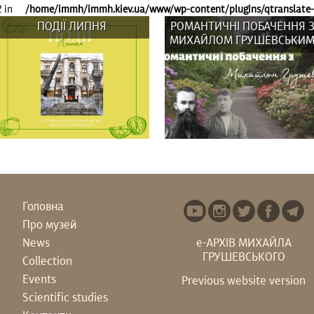
2 in
/home/immh/immh.kiev.ua/www/wp-content/plugins/qtranslate-x
ПОДІЇ ЛИПНЯ
РОМАНТИЧНІ ПОБАЧЕННЯ 
МИХАЙЛОМ ГРУШЕВСЬКИ
Головна
Про музей
У липні в музеї: ВИСТАВКИ:
Гадаєте, що Михайло
News
е-АРХІВ МИХАЙЛА
Вистав(к)а «СВОЇ/ЧУЖІ
Грушевський усе життя був
ГРУШЕВСЬКОГО
ЛЮДИ,...
“батьком...
Collection
Events
Previous website version
Scientific studies