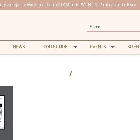
 day except on Mondays, from 10 AM to 6 PM.
No.9, Pankivska str, Kyiv
NEWS
COLLECTION
EVENTS
SCIEN
7