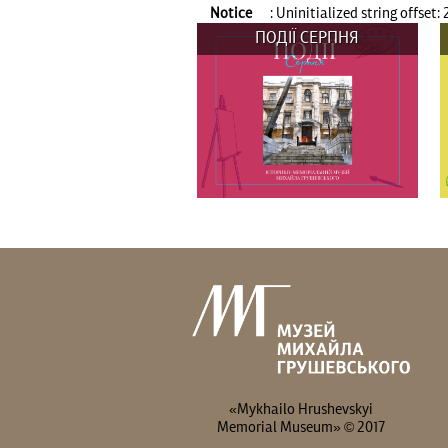
Notice
: Uninitialized string offset: 
ПОДІЇ СЕРПНЯ
ВИСТАВКИ: 29 та 30 серпня о
14:00 Вистав(к)а...
«Mykhailo Hrushevskyi
Memorial Museum» © 2017