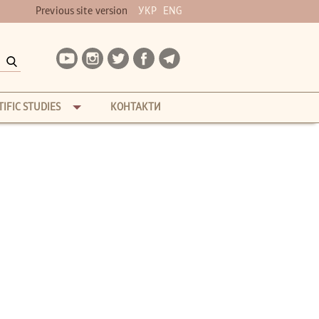
Previous site version
УКР
ENG
TIFIC STUDIES
КОНТАКТИ